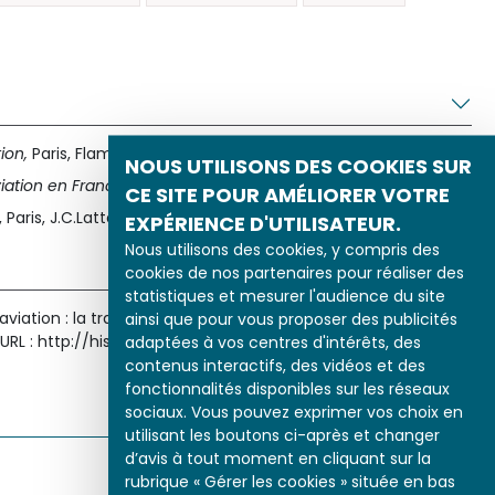
tion,
Paris, Flammarion, 2001.
NOUS UTILISONS DES COOKIES SUR
viation en France,
Paris, Larivière, 2000.
CE SITE POUR AMÉLIORER VOTRE
, Paris, J.C.Lattès, 1992.
EXPÉRIENCE D'UTILISATEUR.
Nous utilisons des cookies, y compris des
cookies de nos partenaires pour réaliser des
statistiques et mesurer l'audience du site
'aviation : la traversée de la Manche », Histoire par l'image [en
ainsi que pour vous proposer des publicités
. URL : http://histoire-image.org/etudes/debuts-aviation-
adaptées à vos centres d'intérêts, des
contenus interactifs, des vidéos et des
fonctionnalités disponibles sur les réseaux
sociaux. Vous pouvez exprimer vos choix en
utilisant les boutons ci-après et changer
d’avis à tout moment en cliquant sur la
Partager sur
rubrique « Gérer les cookies » située en bas