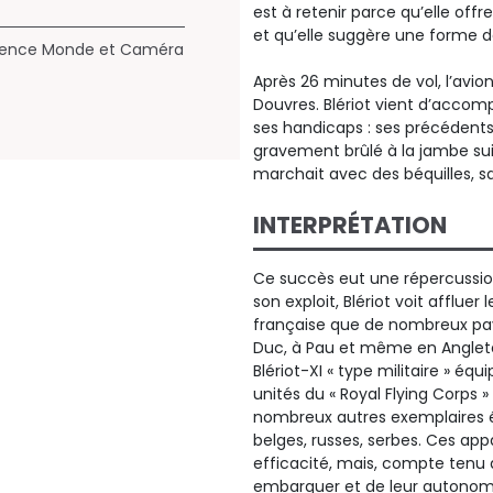
est à retenir parce qu’elle off
et qu’elle suggère une forme de
- Agence Monde et Caméra
Après 26 minutes de vol, l’avio
Douvres. Blériot vient d’accomp
ses handicaps : ses précédents 
gravement brûlé à la jambe suit
marchait avec des béquilles, san
INTERPRÉTATION
Ce succès eut une répercussion 
son exploit, Blériot voit afflu
française que de nombreux pays
Duc, à Pau et même en Angleter
Blériot-XI « type militaire » équ
unités du « Royal Flying Corps »
nombreux autres exemplaires ét
belges, russes, serbes. Ces app
efficacité, mais, compte tenu d
embarquer et de leur autonomi