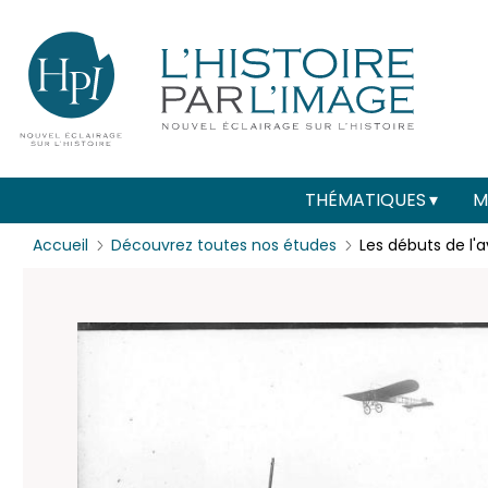
Menu
Paramétrer les cookies
secondaire
(header)
Main
THÉMATIQUES
M
navigation
Accueil
Découvrez toutes nos études
Les débuts de l'a