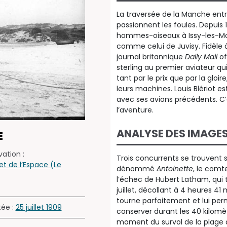
La traversée de la Manche entre
passionnent les foules. Depuis 
hommes-oiseaux à Issy-les-Mou
comme celui de Juvisy. Fidèle à
journal britannique
Daily Mail
of
sterling au premier aviateur qu
tant par le prix que par la gloir
leurs machines. Louis Blériot es
avec ses avions précédents. C’e
l’aventure.
ANALYSE DES IMAGE
E
ation :
Trois concurrents se trouvent 
et de l’Espace (Le
dénommé
Antoinette
, le comt
l’échec de Hubert Latham, qui to
juillet, décollant à 4 heures 
tourne parfaitement et lui perm
tée :
25 juillet 1909
conserver durant les 40 kilomèt
moment du survol de la plage 