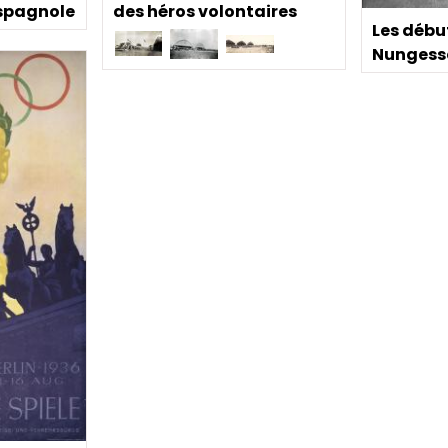
des héros volontaires
espagnole
Les début
Nungesse