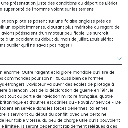
re une présentation juste des conditions du départ de Blériot
 supériorité de l’homme volant sur les terriens.
n et son pilote se posent sur une falaise anglaise près de
lir un exploit immense, d’autant plus méritoire au regard de
avions pâtissaient d’un moteur peu fiable. De surcroît,
e à un accident au début du mois de juillet, Louis Blériot
s oublier qu’il ne savait pas nager !
énorme. Outre l’argent et la gloire mondiale qu’il tire de
er les commandes pour son n° XI, aussi bien de l’armée
 étrangers. L’aviateur va ouvrir des écoles de pilotage à
re à Hendon. Lors de la déclaration de guerre en 1914, le
ipait tout ou partie de l’aviation militaire française, quatre
 britannique et d’autres escadrilles du « Naval Air Service ». De
aient en service dans les forces aériennes italiennes,
areils serviront au début du conflit, avec une certaine
e leur faible vitesse, du peu de charge utile qu’ils pouvaient
e limitée, ils seront cependant rapidement relégués à des