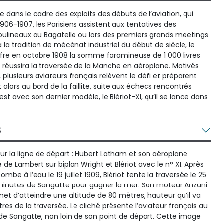
 dans le cadre des exploits des débuts de l’aviation, qui
1906-1907, les Parisiens assistent aux tentatives des
lineaux ou Bagatelle ou lors des premiers grands meetings
 la tradition de mécénat industriel du début de siècle, le
fre en octobre 1908 la somme faramineuse de 1 000 livres
i réussira la traversée de la Manche en aéroplane. Motivés
e, plusieurs aviateurs français relèvent le défi et préparent
t alors au bord de la faillite, suite aux échecs rencontrés
st avec son dernier modèle, le Blériot-XI, qu’il se lance dans
S
sur la ligne de départ : Hubert Latham et son aéroplane
e de Lambert sur biplan Wright et Blériot avec le n° XI. Après
mbe à l’eau le 19 juillet 1909, Blériot tente la traversée le 25
41 minutes de Sangatte pour gagner la mer. Son moteur Anzani
et d’atteindre une altitude de 80 mètres, hauteur qu’il va
res de la traversée. Le cliché présente l’aviateur français au
de Sangatte, non loin de son point de départ. Cette image