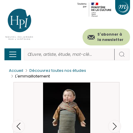
Menu
Paramétrer les cookies
Aller
au
secondaire
contenu
principal
(header)
S'abonner à
la newsletter
Accueil
Découvrez toutes nos études
L'emmaillotement