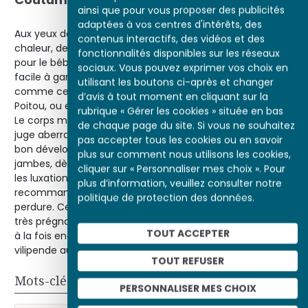
ainsi que pour vous proposer des publicités
adaptées à vos centres d'intérêts, des
Aux yeux des mères, l’emmaillotement est garant de
contenus interactifs, des vidéos et des
chaleur, de protection, et assure une pression rassurante
fonctionnalités disponibles sur les réseaux
pour le bébé. Il a d’autres fins : ainsi entravé, le bébé est
sociaux. Vous pouvez exprimer vos choix en
facile à garder pour peu qu’il soit accroché à un clou,
utilisant les boutons ci-après et changer
comme cela se pratiquait dans certaines régions du
d’avis à tout moment en cliquant sur la
Poitou, ou encore suspendu dans un sac au Pays basque.
rubrique « Gérer les cookies » située en bas
Le corps médical s’insurge contre cette coutume qu’il
de chaque page du site. Si vous ne souhaitez
juge aberrante, barbare et malsaine. Elle est contraire au
pas accepter tous les cookies ou en savoir
bon développement musculaire, et l’immobilisation des
plus sur comment nous utilisons les cookies,
jambes, dès la naissance et des heures durant, aggrave
cliquer sur « Personnaliser mes choix ». Pour
les luxations congénitales des hanches. Malgré les
plus d’information, veuillez consulter notre
recommandations des médecins, l’emmaillotement
politique de protection des données.
perdure. Cette pratique se trouve au sein d’un paradoxe
e
très prégnant dans la société française du XIX
siècle, qui
TOUT ACCEPTER
à la fois encense les mœurs et coutumes locales, et les
vilipende au nom du nécessaire progrès national.
TOUT REFUSER
Mots-clés
PERSONNALISER MES CHOIX