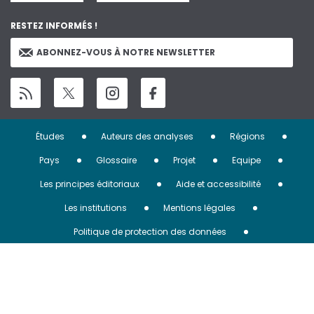
RESTEZ INFORMÉS !
ABONNEZ-VOUS À NOTRE NEWSLETTER
Menu
Études
Auteurs des analyses
Régions
Pied
Pays
Glossaire
Projet
Equipe
de
Les principes éditoriaux
Aide et accessibilité
page
Les institutions
Mentions légales
Politique de protection des données
Archives des newsletters
Contact
Espace enseignants
Gérer mes cookies
Politique cookies
Accessibilité : non conforme