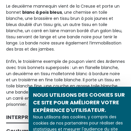
Le deuxième mannequin vient de la Creuse et porte un
bonnet
blanc à pois bleus
, une chemise en toile
blanche, une brassière en tissu brun à pois jaunes et
bleus doublé d’un tissu gris, un autre tissu en toile
blanche, un carré en laine marron bordé d’un galon bleu,
tissu servant de lange et une bande noire pour tenir le
lange. La bande noire assure également l’immobilisation
des bras et des jambes.
Enfin, le troisième exemple de poupon vient des Ardennes
avec trois bonnets superposés : un en flanelle blanche,
un deuxième en tissu molletonné blanc à bordure noire
et un troisième en fine toile blanche. Il porte un tissu en
toile blanche fine, une couche en grosse toile blanche,
une bande de tissu molletonné pour tenir l’ensemble et
NOUS UTILISONS DES COOKIES SUR
un carré en lainage kaki. Tout son corps est maintenu
CE SITE POUR AMÉLIORER VOTRE
prisonnier.
EXPÉRIENCE D'UTILISATEUR.
INTERPRÉTATION
Nous utilisons des cookies, y compris des
cookies de nos partenaires pour réaliser des
statistiques et mesurer l'audience du site
Coutumes
versus
médecins