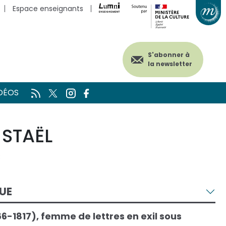
Espace enseignants
S'abonner à
la newsletter
DÉOS
STAËL
3
UE
6-1817), femme de lettres en exil sous