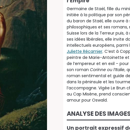
l’Empire
Germaine de Staël, fille du min
initiée à la politique par son pè
du baron de Staël, elle ouvre à
philosophiques et ses roman
Suisse lors de la Terreur puis, 
ses idées libérales, elle invit
intellectuels européens, parmi
Juliette Récamier
. C’est à Cop
peintre de Marie-Antoinette et d
de l’empereur et en exil – pour l
son roman
Corinne ou l’Italie
, 
roman sentimental et guide de v
dans la péninsule et les tourme
l’accompagne. Vigée Le Brun cho
au Cap Misène, prend conscien
amour pour Oswald.
ANALYSE DES IMAGE
Un portrait expressif