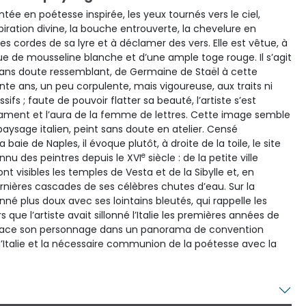
ée en poétesse inspirée, les yeux tournés vers le ciel,
piration divine, la bouche entrouverte, la chevelure en
es cordes de sa lyre et à déclamer des vers. Elle est vêtue, à
ue de mousseline blanche et d’une ample toge rouge. Il s’agit
sans doute ressemblant, de Germaine de Staël à cette
 ans, un peu corpulente, mais vigoureuse, aux traits ni
ssifs ; faute de pouvoir flatter sa beauté, l’artiste s’est
ament et l’aura de la femme de lettres. Cette image semble
aysage italien, peint sans doute en atelier. Censé
 baie de Naples, il évoque plutôt, à droite de la toile, le site
e
nnu des peintres depuis le XVI
siècle : de la petite ville
t visibles les temples de Vesta et de la Sibylle et, en
ernières cascades de ses célèbres chutes d’eau. Sur la
né plus doux avec ses lointains bleutés, qui rappelle les
 que l’artiste avait sillonné l’Italie les premières années de
le place son personnage dans un panorama de convention
e l’Italie et la nécessaire communion de la poétesse avec la