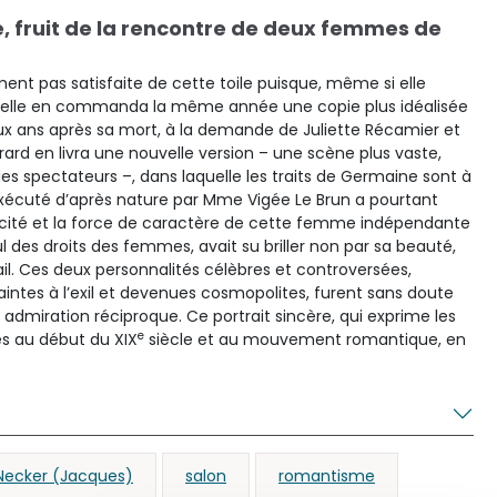
, fruit de la rencontre de deux femmes de
nt pas satisfaite de cette toile puisque, même si elle
, elle en commanda la même année une copie plus idéalisée
ux ans après sa mort, à la demande de Juliette Récamier et
ard en livra une nouvelle version – une scène plus vaste,
des spectateurs –, dans laquelle les traits de Germaine sont à
exécuté d’après nature par Mme Vigée Le Brun a pourtant
ivacité et la force de caractère de cette femme indépendante
 des droits des femmes, avait su briller non par sa beauté,
ail. Ces deux personnalités célèbres et controversées,
aintes à l’exil et devenues cosmopolites, furent sans doute
admiration réciproque. Ce portrait sincère, qui exprime les
e
es au début du XIX
siècle et au mouvement romantique, en
Necker (Jacques)
salon
romantisme