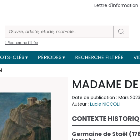
Lettre d'information
> Recherche filtrée
OTS-CLÉS
PÉRIODES
RECHERCHE FILTRÉE
VI
l
MADAME DE 
Date de publication : Mars 202
Auteur :
Lucie NICCOLI
CONTEXTE HISTORIQ
Germaine de Staël (176