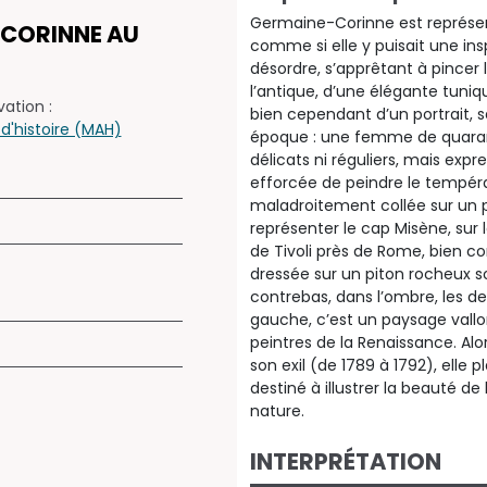
Germaine-Corinne est représent
 CORINNE AU
comme si elle y puisait une ins
désordre, s’apprêtant à pincer l
l’antique, d’une élégante tuniq
ation :
bien cependant d’un portrait, 
 d'histoire (MAH)
époque : une femme de quarante
délicats ni réguliers, mais expre
efforcée de peindre le tempér
maladroitement collée sur un p
représenter le cap Misène, sur la
de Tivoli près de Rome, bien co
dressée sur un piton rocheux son
contrebas, dans l’ombre, les d
gauche, c’est un paysage vallon
peintres de la Renaissance. Alors
son exil (de 1789 à 1792), el
destiné à illustrer la beauté d
nature.
INTERPRÉTATION