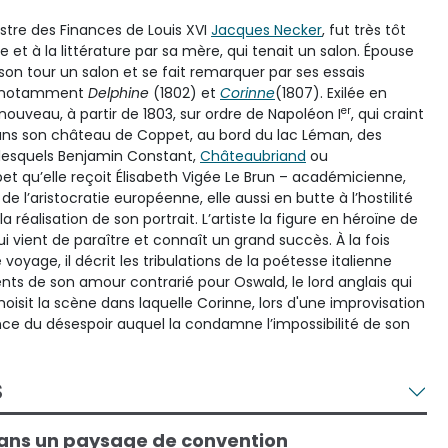
istre des Finances de Louis XVI
Jacques Necker
, fut très tôt
re et à la littérature par sa mère, qui tenait un salon. Épouse
 son tour un salon et se fait remarquer par ses essais
s, notamment
Delphine
(1802) et
Corinne
(1807). Exilée en
er
à nouveau, à partir de 1803, sur ordre de Napoléon I
, qui craint
e dans son château de Coppet, au bord du lac Léman, des
 lesquels Benjamin Constant,
Châteaubriand
ou
pet qu’elle reçoit Élisabeth Vigée Le Brun – académicienne,
e l’aristocratie européenne, elle aussi en butte à l’hostilité
a réalisation de son portrait. L’artiste la figure en héroïne de
qui vient de paraître et connaît un grand succès. À la fois
oyage, il décrit les tribulations de la poétesse italienne
nts de son amour contrarié pour Oswald, le lord anglais qui
isit la scène dans laquelle Corinne, lors d'une improvisation
ce du désespoir auquel la condamne l’impossibilité de son
S
 dans un paysage de convention