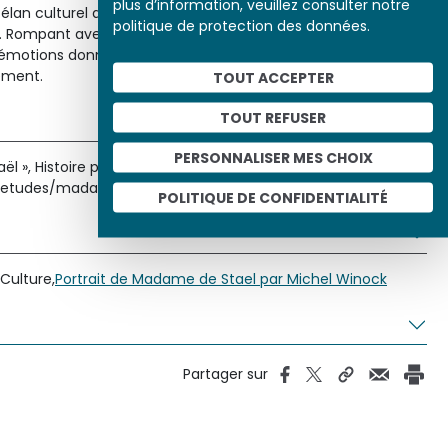
plus d’information, veuillez consulter notre
un élan culturel qui traverse la littérature européenne au début
politique de protection des données.
ts. Rompant avec les règles classiques, la génération
émotions données par de nouveaux sujets, en privilégiant
ement.
TOUT ACCEPTER
TOUT REFUSER
PERSONNALISER MES CHOIX
l », Histoire par l'image [en ligne], consulté le 07/08/2026.
rg/etudes/madame-stael
POLITIQUE DE CONFIDENTIALITÉ
Culture,
Portrait de Madame de Stael par Michel Winock
Partager sur