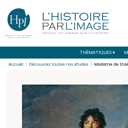
Menu
Paramétrer les cookies
secondaire
(header)
Main
THÉMATIQUES
M
navigation
Accueil
Découvrez toutes nos études
Madame de Staë