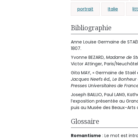
portrait
Italie
li
Bibliographie
Anne Louise Germaine de STAË
1807.
Yvonne BEZARD,
Madame de Staë
Victor Attinger, Paris/Neuchâtel
Gita MAY, « Germaine de Staël e
Jacques Neefs éd., Le Bonheur de
Presses Universitaires de Franc
Joseph BAILLIO, Paul LANG, Kath
l’exposition présentée au Grand
puis au Musée des Beaux-Arts 
Glossaire
Romantisme
: Le mot est intr