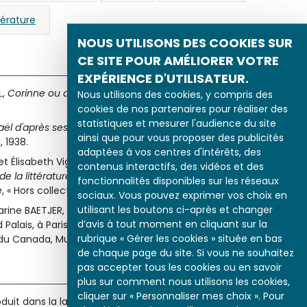
ttérature
NOUS UTILISONS DES COOKIES SUR
CE SITE POUR AMÉLIORER VOTRE
EXPÉRIENCE D'UTILISATEUR.
L,
Corinne ou de l’Italie
, Librairie stéréotipe H. Nicolle, Paris,
Nous utilisons des cookies, y compris des
cookies de nos partenaires pour réaliser des
statistiques et mesurer l'audience du site
l d'après ses portraits
, Société des études staëliennes,
ainsi que pour vous proposer des publicités
, 1938.
adaptées à vos centres d'intérêts, des
t Élisabeth Vigée Le Brun devant la postérité » dans :
contenus interactifs, des vidéos et des
 la littérature. Variations critiques pour Béatrice Didier,
fonctionnalités disponibles sur les réseaux
e
, « Hors collection », Paris, 2005, p. 367-374.
sociaux. Vous pouvez exprimer vos choix en
utilisant les boutons ci-après et changer
arine BAETJER,
Elisabeth Louise Vigée Le Brun
, catalogue de
d’avis à tout moment en cliquant sur la
 Palais, à Paris, au Metropolitan Museum of Art de New York,
rubrique « Gérer les cookies » située en bas
du Canada, Musée des beaux-arts du Canada, Ottawa, 2016.
de chaque page du site. Si vous ne souhaitez
pas accepter tous les cookies ou en savoir
plus sur comment nous utilisons les cookies,
cliquer sur « Personnaliser mes choix ». Pour
e
oduit dans la langue française par Rousseau à la fin du XVIII