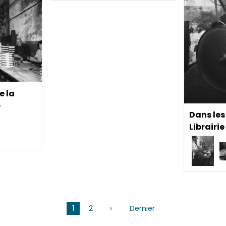
e la
e
Dans les 
Librairi
1
2
›
Page
Dernier
Dernière
suivante
page