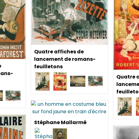
Quatre affiches de
lancement de romans-
e
feuilletons
mans-
Quatre a
lanceme
feuillet
Stéphane Mallarmé