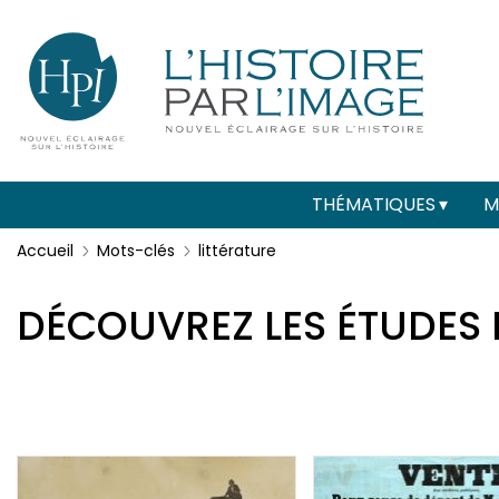
Menu
Paramétrer les cookies
secondaire
(header)
Main
THÉMATIQUES
M
navigation
Accueil
Mots-clés
littérature
DÉCOUVREZ LES ÉTUDES 