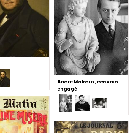
l
André Malraux, écrivain
engagé