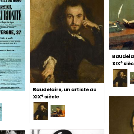
Baudelai
e
XIX
sièc
Baudelaire, un artiste au
e
XIX
siècle