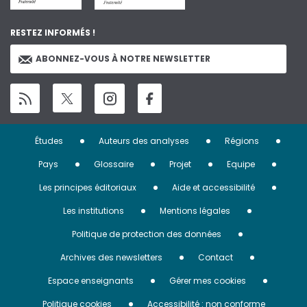
RESTEZ INFORMÉS !
ABONNEZ-VOUS À NOTRE NEWSLETTER
Menu
Études
Auteurs des analyses
Régions
Pied
Pays
Glossaire
Projet
Equipe
de
Les principes éditoriaux
Aide et accessibilité
page
Les institutions
Mentions légales
Politique de protection des données
Archives des newsletters
Contact
Espace enseignants
Gérer mes cookies
Politique cookies
Accessibilité : non conforme