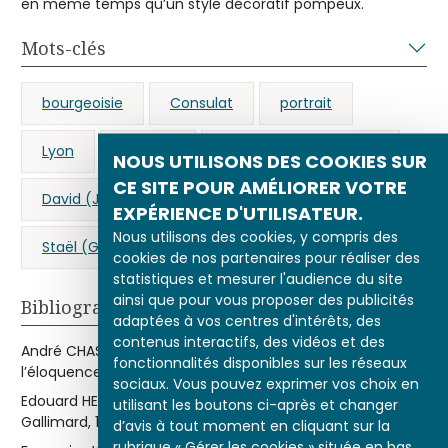
en même temps qu’un style décoratif pompeux.
Mots-clés
bourgeoisie
Consulat
portrait
Lyon
banque
Bonaparte (Napoléon)
NOUS UTILISONS DES COOKIES SUR
CE SITE POUR AMÉLIORER VOTRE
David (Jacques Louis)
salon
Antiquité
EXPÉRIENCE D'UTILISATEUR.
Nous utilisons des cookies, y compris des
Staël (Germaine de)
cookies de nos partenaires pour réaliser des
statistiques et mesurer l'audience du site
ainsi que pour vous proposer des publicités
Bibliographie
adaptées à vos centres d'intérêts, des
contenus interactifs, des vidéos et des
André CHASTEL,
L’Art français
, tome IV « Le temps de
fonctionnalités disponibles sur les réseaux
l’éloquence : 1775-1825 », Flammarion, 1995, rééd. 2000.
sociaux. Vous pouvez exprimer vos choix en
Edouard HERRIOT,
Madame Récamier et ses amis
, Paris,
utilisant les boutons ci-après et changer
Gallimard, 1949.
d’avis à tout moment en cliquant sur la
rubrique « Gérer les cookies » située en bas