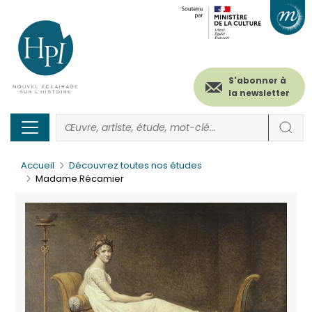
Menu
Paramétrer les cookies
Aller
au
secondaire
contenu
principal
(header)
S'abonner à
la newsletter
Accueil
Découvrez toutes nos études
Madame Récamier