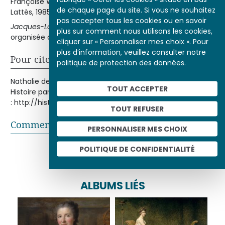
Françoise WAGENER
, Madame Récamier : 1777-1849
, Paris,
de chaque page du site. Si vous ne souhaitez
Lattès, 1985.
pas accepter tous les cookies ou en savoir
Jacques-Louis David : 1748-1825
, catalogue de l’exposition
plus sur comment nous utilisons les cookies,
organisée au Grand Palais en 1989-1990, Paris, RMN, 1989.
cliquer sur « Personnaliser mes choix ». Pour
plus d’information, veuillez consulter notre
Pour citer cet article
politique de protection des données.
Nathalie de LA PERRIÈRE-ALFSEN, « Madame Récamier »,
TOUT ACCEPTER
Histoire par l'image [en ligne], consulté le 06/08/2026. URL
: http://histoire-image.org/etudes/madame-recamier
TOUT REFUSER
Commentaires
PERSONNALISER MES CHOIX
Partager sur
POLITIQUE DE CONFIDENTIALITÉ
ALBUMS LIÉS