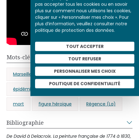
pas accepter tous les cookies ou en savoir
plus sur comment nous utilisons les cookies,
cliquer sur « Personnaliser mes choix ». Pour
plus d’information, veuillez consulter notre
politique de protection des données.
TOUT ACCEPTER
Mots-clés
TOUT REFUSER
PERSONNALISER MES CHOIX
Marseille
maladie
religion
POLITIQUE DE CONFIDENTIALITÉ
épidémies
Restauration
catholicisme
mort
figure héroïque
Régence (La)
Bibliographie
De David à Delacroix.
La peinture française de 1774 à 1830,