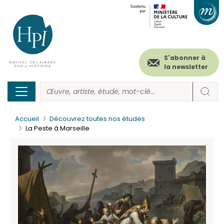
Menu
Paramétrer les cookies
Aller
au
secondaire
contenu
principal
(header)
S'abonner à
la newsletter
Accueil
Découvrez toutes nos études
La Peste à Marseille