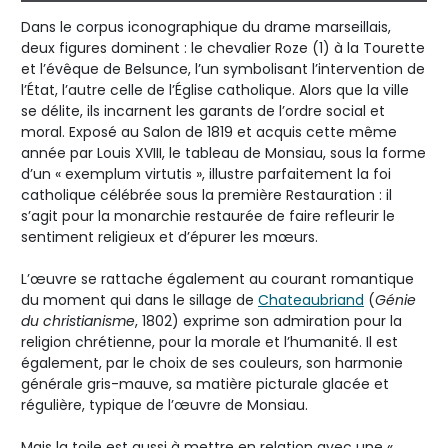
Dans le corpus iconographique du drame marseillais,
deux figures dominent : le chevalier Roze (1) à la Tourette
et l’évêque de Belsunce, l’un symbolisant l’intervention de
l’État, l’autre celle de l’Église catholique. Alors que la ville
se délite, ils incarnent les garants de l’ordre social et
moral. Exposé au Salon de 1819 et acquis cette même
année par Louis XVIII, le tableau de Monsiau, sous la forme
d’un « exemplum virtutis », illustre parfaitement la foi
catholique célébrée sous la première Restauration : il
s’agit pour la monarchie restaurée de faire refleurir le
sentiment religieux et d’épurer les mœurs.
L’œuvre se rattache également au courant romantique
du moment qui dans le sillage de
Chateaubriand
(
Génie
du christianisme
, 1802) exprime son admiration pour la
religion chrétienne, pour la morale et l’humanité. Il est
également, par le choix de ses couleurs, son harmonie
générale gris-mauve, sa matière picturale glacée et
régulière, typique de l’œuvre de Monsiau.
Mais la toile est aussi à mettre en relation avec une «