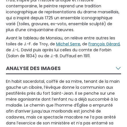
1789, inspiré par l’histoire antique et l’histoire
contemporaine, le peintre reprend une tradition
iconographique de représentations du drame marseillais,
qui a inspiré depuis 1725 un ensemble iconographique
varié (toiles, gravures, ex-voto, ensemble sculpté) de
plus d’une cinquantaine d’œuvres.
Avant le tableau de Monsiau, on relève entre autres les
toiles de J.-F. de Troy, de
Michel Serre
, de
François Gérard
,
de J.-L. David puis après lui celles du comte de Forbin
(Salon de 1834) ou de J.-B. Duffaud en 1911.
ANALYSE DES IMAGES
En habit sacerdotal, coiffé de sa mitre, tenant de la main
gauche un ciboire, l’évêque donne la communion aux
pestiférés près du fort Saint-Jean. Il se penche sur une
mère agonisante dont l’enfant nu a déjà succombé à la
maladie. Le chemin que l’homme d’Église a emprunté
afin d’arriver jusqu’aux moribonds est jonché de
cadavres, mais ce spectacle macabre ne l’a pas arrêté
dans l’exercice de son ministère et n’a pas entamé sa