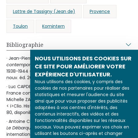
Lattre de Tassigny (Jean de)
Provence
Toulon
Komintern
Bibliographie
NOUS UTILISONS DES COOKIES SUR
· Jean-Pierre AZÉMA,
Nouvelle histoire de la France
contemporaine
, tome XIV « De Munich à la Libération,
CE SITE POUR AMÉLIORER VOTRE
1938-1944 », Paris, Le Seuil, coll. « Points Histoire », 1979,
EXPÉRIENCE D'UTILISATEUR.
nouv. éd. 2002.
Nous utilisons des cookies, y compris des
· Luc CAPDEVILLA, « La mobilisation des femmes dans la
cookies de nos partenaires pour réaliser des
France combattante (1940-1945) » in Léora AUSLANDER et
statistiques et mesurer l'audience du site
Michelle ZANCARINI-FOURNEL,
Le Genre de la nation
, revue
ainsi que pour vous proposer des publicités
< i>Clio. Histoire, Femmes et Sociétés, no 12, 2000, p. 57-
adaptées à vos centres d'intérêts, des
80, disponible sur
revues.org
.
contenus interactifs, des vidéos et des
fonctionnalités disponibles sur les réseaux
· Antoine CHAMPEAUX et Paul GAUJAC (dir.),
sociaux. Vous pouvez exprimer vos choix en
Le Débarquement de Provence
, actes du colloque
utilisant les boutons ci-après et changer
international de Fréjus (5-7 octobre 2004), Panazol,