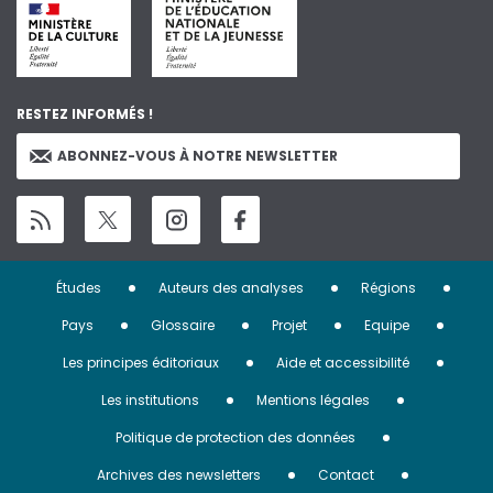
RESTEZ INFORMÉS !
ABONNEZ-VOUS À NOTRE NEWSLETTER
Menu
Études
Auteurs des analyses
Régions
Pied
Pays
Glossaire
Projet
Equipe
de
Les principes éditoriaux
Aide et accessibilité
page
Les institutions
Mentions légales
Politique de protection des données
Archives des newsletters
Contact