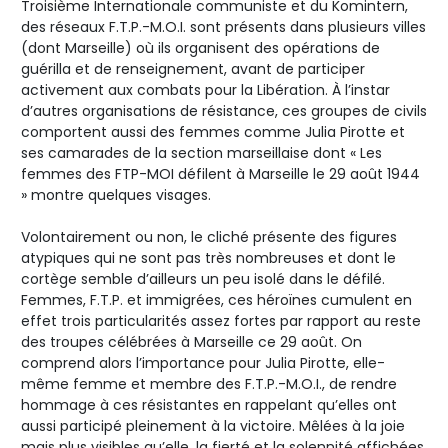
Troisième Internationale communiste et du Komintern,
des réseaux F.T.P.-M.O.I. sont présents dans plusieurs villes
(dont Marseille) où ils organisent des opérations de
guérilla et de renseignement, avant de participer
activement aux combats pour la Libération. À l’instar
d’autres organisations de résistance, ces groupes de civils
comportent aussi des femmes comme Julia Pirotte et
ses camarades de la section marseillaise dont « Les
femmes des FTP-MOI défilent à Marseille le 29 août 1944
» montre quelques visages.
Volontairement ou non, le cliché présente des figures
atypiques qui ne sont pas très nombreuses et dont le
cortège semble d’ailleurs un peu isolé dans le défilé.
Femmes, F.T.P. et immigrées, ces héroïnes cumulent en
effet trois particularités assez fortes par rapport au reste
des troupes célébrées à Marseille ce 29 août. On
comprend alors l’importance pour Julia Pirotte, elle-
même femme et membre des F.T.P.-M.O.I., de rendre
hommage à ces résistantes en rappelant qu’elles ont
aussi participé pleinement à la victoire. Mêlées à la joie
mais plus visibles qu’elle, la fierté et la solennité affichées