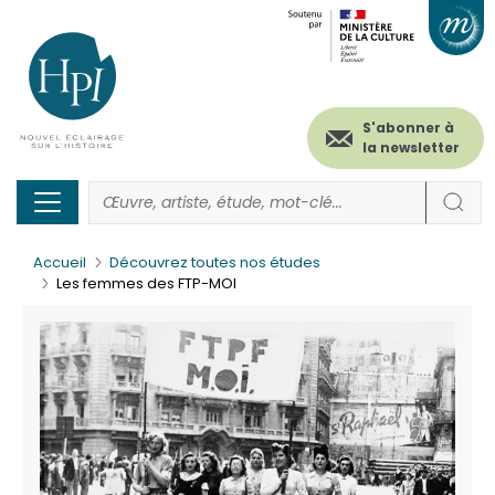
Menu
Paramétrer les cookies
Aller
au
secondaire
contenu
principal
(header)
S'abonner à
la newsletter
Accueil
Découvrez toutes nos études
Les femmes des FTP-MOI