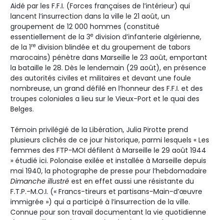
Aidé par les F.F.I. (Forces françaises de l’intérieur) qui
lancent l’insurrection dans la ville le 21 août, un
groupement de 12 000 hommes (constitué
e
essentiellement de la 3
division d’infanterie algérienne,
re
de la 1
division blindée et du groupement de tabors
marocains) pénètre dans Marseille le 23 août, emportant
la bataille le 28. Dès le lendemain (29 août), en présence
des autorités civiles et militaires et devant une foule
nombreuse, un grand défilé en l’honneur des F.F.I. et des
troupes coloniales a lieu sur le Vieux-Port et le quai des
Belges.
Témoin privilégié de la Libération, Julia Pirotte prend
plusieurs clichés de ce jour historique, parmi lesquels « Les
femmes des FTP-MOI défilent à Marseille le 29 août 1944
» étudié ici. Polonaise exilée et installée à Marseille depuis
mai 1940, la photographe de presse pour l’hebdomadaire
Dimanche illustré
est en effet aussi une résistante du
F.T.P.-M.O.I. (« Francs-tireurs et partisans-Main-d’œuvre
immigrée ») qui a participé à l’insurrection de la ville.
Connue pour son travail documentant la vie quotidienne