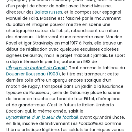
d’un projet de décor de ballet avec Léonid Massine,
directeur des
Ballets russes
, et le compositeur espagnol
Manuel de Falla. Massine est fasciné par le mouvement
du ballon et imagine pouvoir mettre en scène une
chorégraphie autour de l’objet, rebondissant au milieu
des danseurs. L’idée vient d’une rencontre avec Maurice
Ravel et Igor Stravinsky en mai 1917 à Paris, elle trouve un
début de réalisation avec quelques esquisses colorées
signées Delaunay, mais le projet n’aboutit jamais. Le sport
a déjà intéressé le peintre, auteur en 1913 de
L’Équipe de football de Cardiff
. Tout comme le tableau du
Douanier Rousseau (1908)
, le titre est trompeur : cette
dernière toile offre un aperçu encore statique d’un
match de rugby, transposé dans un jardin à la luxuriance
typique de Rousseau ; celle de Delaunay place la scène
de lancer en touche sur fond de tour Eiffel, d’aéroplane
et de grande-roue. C’est le futuriste italien Umberto
Boccioni qui, la même année, saisit le
Dynamisme d’un joueur de football
, avant qu’André Lhote,
en 1918, inscrive définitivement
Les Footballeurs
comme
thème artistique légitime. Les soldats britanniques venus