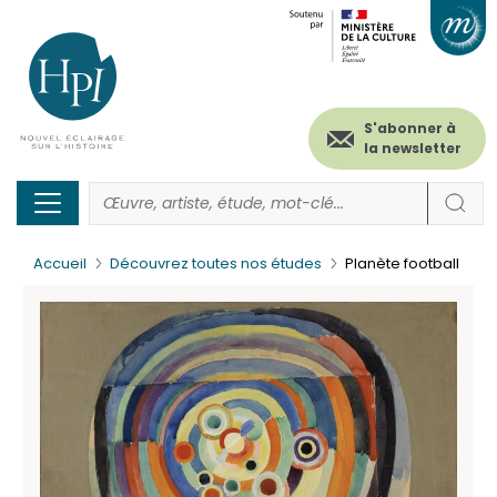
Menu
Paramétrer les cookies
Aller
au
secondaire
contenu
principal
(header)
S'abonner à
la newsletter
Accueil
Découvrez toutes nos études
Planète football