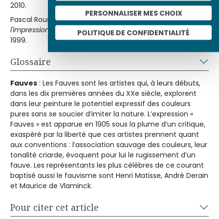
2010.
PERSONNALISER MES CHOIX
Pascal Rousseau (dir.),
Robert Delaunay, de
l'impressionisme
à l'abstraction,
Paris, Centre Pompidou,
POLITIQUE DE CONFIDENTIALITÉ
1999.
Glossaire
Fauves
: Les Fauves sont les artistes qui, à leurs débuts,
dans les dix premières années du XXe siècle, explorent
dans leur peinture le potentiel expressif des couleurs
pures sans se soucier d’imiter la nature. L’expression «
Fauves » est apparue en 1905 sous la plume d’un critique,
exaspéré par la liberté que ces artistes prennent quant
aux conventions : l’association sauvage des couleurs, leur
tonalité criarde, évoquent pour lui le rugissement d’un
fauve. Les représentants les plus célèbres de ce courant
baptisé aussi le fauvisme sont Henri Matisse, André Derain
et Maurice de Vlaminck.
Pour citer cet article