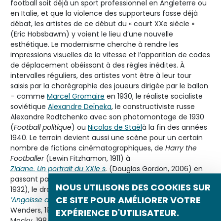
football soit déjà un sport professionnel en Angleterre ou
en Italie, et que la violence des supporteurs fasse déjà
débat, les artistes de ce début du « court XXe siècle »
(Eric Hobsbawm) y voient le lieu d’une nouvelle
esthétique. Le modernisme cherche à rendre les
impressions visuelles de la vitesse et l’apparition de codes
de déplacement obéissant à des règles inédites. À
intervalles réguliers, des artistes vont être à leur tour
saisis par la chorégraphie des joueurs dirigée par le ballon
– comme
Marcel Gromaire
en 1930, le réaliste socialiste
soviétique
Alexandre Deïneka
, le constructiviste russe
Alexandre Rodtchenko avec son photomontage de 1930
(
Football politique
) ou
Nicolas de Staël
à la fin des années
1940. Le terrain devient aussi une scène pour un certain
nombre de fictions cinématographiques, de
Harry the
Footballer
(Lewin Fitzhamon, 1911) à
Zidane. Un portrait du XXIe s
.
(Douglas Gordon, 2006) en
passant par la comédie
Cinque a z
ero
(Mario Bonnard,
NOUS UTILISONS DES COOKIES SUR
1932), le drame
L
CE SITE POUR AMÉLIORER VOTRE
’Angoisse du gardien de but au moment du penalty
(Wim
Wenders, 1979) et la satire
À mort l’arbitre
(Jean-Pierre
EXPÉRIENCE D'UTILISATEUR.
Mocky, 1984). Phénomène social produit par