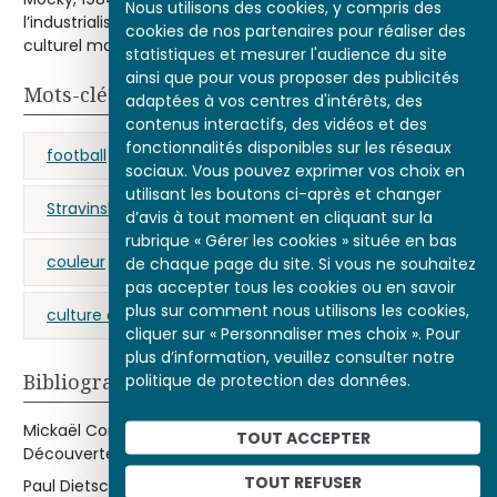
Nous utilisons des cookies, y compris des
l’industrialisation au XIXe siècle, le football devient un fait
cookies de nos partenaires pour réaliser des
culturel majeur du XXe siècle.
statistiques et mesurer l'audience du site
ainsi que pour vous proposer des publicités
Mots-clés
adaptées à vos centres d'intérêts, des
contenus interactifs, des vidéos et des
fonctionnalités disponibles sur les réseaux
football
Ballets russes
Massine (Leonid)
sociaux. Vous pouvez exprimer vos choix en
utilisant les boutons ci-après et changer
Stravinski (Igor)
décor de scène
d’avis à tout moment en cliquant sur la
rubrique « Gérer les cookies » située en bas
couleur
film
modernisme
de chaque page du site. Si vous ne souhaitez
pas accepter tous les cookies ou en savoir
plus sur comment nous utilisons les cookies,
culture de masse
cliquer sur « Personnaliser mes choix ». Pour
plus d’information, veuillez consulter notre
Bibliographie
politique de protection des données.
Mickaël Correia,
Une Histoire populaire du football
, Paris, La
TOUT ACCEPTER
Découverte, 2018.
TOUT REFUSER
Paul Dietschy,
Histoire du football
, Paris, Perrin, « Tempus »,