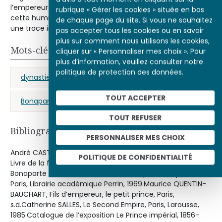
l’empereur Napoléon III que vaincu, en 1871. Il conserva de
rubrique « Gérer les cookies » située en bas
cette humiliation d’un souverain déchu, honni et diminué
de chaque page du site. Si vous ne souhaitez
une trace indélébile.
pas accepter tous les cookies ou en savoir
plus sur comment nous utilisons les cookies,
Mots-clés
cliquer sur « Personnaliser mes choix ». Pour
plus d’information, veuillez consulter notre
politique de protection des données.
dynastie impériale
enfance
portrait
TOUT ACCEPTER
Bonaparte (Eugène, Prince impérial)
TOUT REFUSER
Bibliographie
PERSONNALISER MES CHOIX
André CASTELOT, Alain DECAUX et le général KOENIG, Le
POLITIQUE DE CONFIDENTIALITÉ
Livre de la famille impériale.L’histoire de la famille
Bonaparte à travers les collections du prince Napoléon,
Paris, Librairie académique Perrin, 1969.Maurice QUENTIN-
BAUCHART, Fils d’empereur, le petit prince, Paris,
s.d.Catherine SALLES, Le Second Empire, Paris, Larousse,
1985.Catalogue de l’exposition Le Prince impérial, 1856-