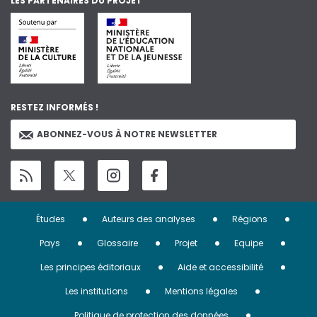
LES PARTENAIRES DU PROJET
RESTEZ INFORMÉS !
ABONNEZ-VOUS À NOTRE NEWSLETTER
Menu
Études
Auteurs des analyses
Régions
Pied
Pays
Glossaire
Projet
Equipe
de
Les principes éditoriaux
Aide et accessibilité
page
Les institutions
Mentions légales
Politique de protection des données