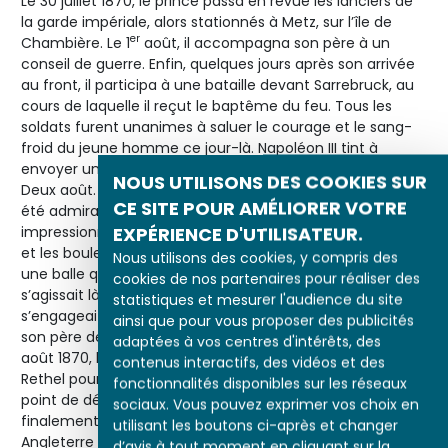
Le 30 juillet 1870, le prince passa en revue les lanciers de
la garde impériale, alors stationnés à Metz, sur l’île de
er
Chambière. Le 1
août, il accompagna son père à un
conseil de guerre. Enfin, quelques jours après son arrivée
au front, il participa à une bataille devant Sarrebruck, au
cours de laquelle il reçut le baptême du feu. Tous les
soldats furent unanimes à saluer le courage et le sang-
froid du jeune homme ce jour-là. Napoléon III tint à
envoyer un télégramme à l’impératrice, restée à Paris : «
NOUS UTILISONS DES COOKIES SUR
Deux août. Louis vient de recevoir le baptême du feu : il a
CE SITE POUR AMÉLIORER VOTRE
été admirable de sang-froid, il n’a été nullement
EXPÉRIENCE D'UTILISATEUR.
impressionné… Nous étions en première ligne et les balles
et les boulets tombaient à nos pieds. Louis a conservé
Nous utilisons des cookies, y compris des
une balle qui est tombée auprès de lui. Napoléon. » Il
cookies de nos partenaires pour réaliser des
s’agissait là d’un combat mineur, mais la campagne
statistiques et mesurer l'audience du site
s’engageait mal. De place en place, le jeune prince suivit
ainsi que pour vous proposer des publicités
son père de Metz à Gravelotte, de Châlons à Rethel. Le 23
adaptées à vos centres d'intérêts, des
août 1870, l’empereur le quitta à Reims. Il le retrouva à
contenus interactifs, des vidéos et des
Rethel pour le quitter à nouveau le 27 août à Tourteron,
fonctionnalités disponibles sur les réseaux
point de départ d’une odyssée mouvementée qui devait
sociaux. Vous pouvez exprimer vos choix en
finalement conduire le prince impérial en exil en
utilisant les boutons ci-après et changer
Angleterre où il arriva le 6 septembre. Il ne devait revoir
d’avis à tout moment en cliquant sur la