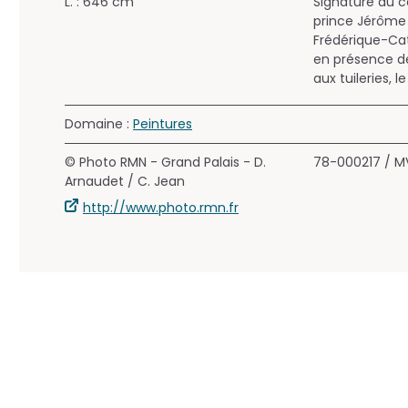
L. : 646 cm
Signature du c
prince Jérôme
Frédérique-Ca
en présence de
aux tuileries, l
Domaine :
Peintures
© Photo RMN - Grand Palais - D.
78-000217 / M
Arnaudet / C. Jean
http://www.photo.rmn.fr