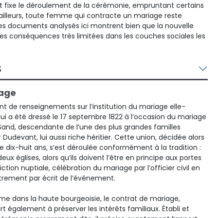
t fixe le déroulement de la cérémonie, empruntant certains
r ailleurs, toute femme qui contracte un mariage reste
 Les documents analysés ici montrent bien que la nouvelle
des conséquences très limitées dans les couches sociales les
S
iage
nt de renseignements sur l’institution du mariage elle-
qui a été dressé le 17 septembre 1822 à l’occasion du mariage
Sand, descendante de l’une des plus grandes familles
Dudevant, lui aussi riche héritier. Cette union, décidée alors
 dix-huit ans, s’est déroulée conformément à la tradition :
eux églises, alors qu’ils doivent l’être en principe aux portes
iction nuptiale, célébration du mariage par l’officier civil en
trement par écrit de l’événement.
e dans la haute bourgeoisie, le contrat de mariage,
rt également à préserver les intérêts familiaux. Établi et