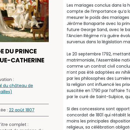
Les mariages conclus dans la h
compte de l’importance qu’a la
mesurer le poids des mariage
Jérôme Bonaparte avec la princ
future George Sand, avec le ba
l’Ancien Régime n’a guère évo
survenus dans la législation ma
E DU PRINCE
Le 20 septembre 1792, mettant f
QUE-CATHERINE
matrimoniale, l’Assemblée nati
comme un contrat civil conclu 
n’ont pas été adoptées
ex nihil
par les philosophes des Lumière
ation :
la religion ont influencé les pr
l du château de
suscitée en 1790 par l’affaire 
ailles)
par le curé de Saint-Sulpice, qu
Si des concessions sont apportée
tée :
22 août 1807
concordat de 1801 qui rétablit l
moins les principales dispositio
 Titre complet :
religieux, sa célébration oblig