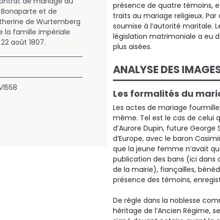
ontrat de mariage du
présence de quatre témoins, e
 Bonaparte et de
traits au mariage religieux. Pa
therine de Wurtemberg
soumise à l’autorité maritale.
 la famille impériale
législation matrimoniale a eu 
e 22 août 1807.
plus aisées.
ANALYSE DES IMAGE
V1558
Les formalités du mar
Les actes de mariage fourmille
même. Tel est le cas de celui 
d’Aurore Dupin, future George 
d’Europe, avec le baron Casimir 
que la jeune femme n’avait que
publication des bans (ici dans d
de la mairie), fiançailles, bénéd
présence des témoins, enregis
De règle dans la noblesse comm
héritage de l’Ancien Régime, se