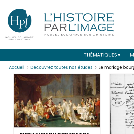
Menu
Paramétrer les cookies
secondaire
(header)
Main
THÉMATIQUES
M
navigation
Accueil
Découvrez toutes nos études
Le mariage bourg