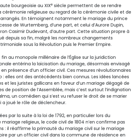
e
aute bourgeoisie au XIX
siècle permettent de se rendre
 cérémonie religieuse au regard de la cérémonie civile et de
s arrangés. En témoignent notamment le mariage du prince
esse de Wurtemberg, d’une part, et celui d’Aurore Dupin,
ron Casimir Dudevant, d’autre part. Cette situation propre à
lué depuis sa fin, malgré les nombreux changements
trimoniale sous la Révolution puis le Premier Empire.
in au monopole millénaire de l’Église sur la juridiction
onale entérina la laïcisation du mariage, désormais envisagé
en présence d’un officier civil. Ces mesures révolutionnaires
o
: elles ont des antécédents bien connus. Les idées lancées
s et les juristes gallicans en faveur d’un mariage dégagé de
ises de position de l’Assemblée, mais c’est surtout l’indignation
Talma, un comédien qui s’est vu refuser le droit de se marier
i a joué le rôle de déclencheur.
s par la suite à la loi de 1792, en particulier lors du
e mariage religieux, le code civil de 1804 n’en confirme pas
ns : il réaffirme la primauté du mariage civil sur le mariage
atoire par un officier civil dans la commune de résidence en