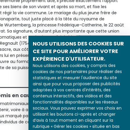
cérémonie proprement dite, il précise exactement l’apport
 ses biens de son vivant et après sa mort, et fixe les
nt régir la vie commune. Le mariage du plus jeune frère de
Bonaparte, tout juste placé à la tête du royaume de
i de Wurtemberg, la princesse Frédérique-Catherine, le 22 août
rat. Sa signature, d’autant plus importante que cette union
omatiques et territoriaux, a fait l’objet d’une imposante
NOUS UTILISONS DES COOKIES SUR
egnault (1754-1829) a immortalisée en 1810 : l’Empereur
 sacre, aux côtés de l’impératrice Joséphine, accueille les
CE SITE POUR AMÉLIORER VOTRE
s lui en présence de toute la famille impériale réunie aux
EXPÉRIENCE D'UTILISATEUR.
uvre au format monumental illustre bien le faste dont
Nous utilisons des cookies, y compris des
îte de sa puissance.
cookies de nos partenaires pour réaliser des
statistiques et mesurer l'audience du site
ainsi que pour vous proposer des publicités
adaptées à vos centres d'intérêts, des
emis en cause
contenus interactifs, des vidéos et des
fonctionnalités disponibles sur les réseaux
s matrimoniaux que, dans la plupart des cas, les classes
sociaux. Vous pouvez exprimer vos choix en
r, voire à accroître leur fortune par le biais du mariage.
utilisant les boutons ci-après et changer
s marqué par l’idéal bourgeois et par le règne de l’argent,
d’avis à tout moment en cliquant sur la
individus de condition et de fortune équivalentes, et rares
rubrique « Gérer les cookies » située en bas