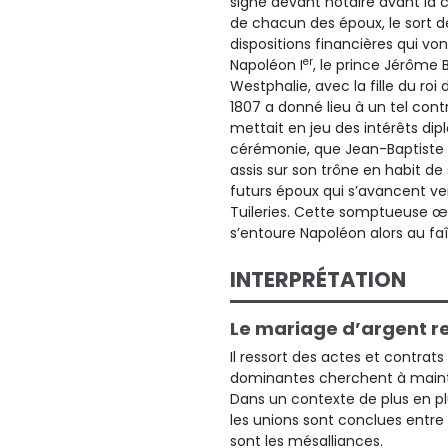
signé devant notaire avant la 
de chacun des époux, le sort de
dispositions financières qui vo
er
Napoléon I
, le prince Jérôme 
Westphalie, avec la fille du ro
1807 a donné lieu à un tel cont
mettait en jeu des intérêts dipl
cérémonie, que Jean-Baptiste R
assis sur son trône en habit de
futurs époux qui s’avancent ver
Tuileries. Cette somptueuse œ
s’entoure Napoléon alors au fa
INTERPRÉTATION
Le mariage d’argent r
Il ressort des actes et contrat
dominantes cherchent à mainteni
Dans un contexte de plus en plu
les unions sont conclues entre 
sont les mésalliances.