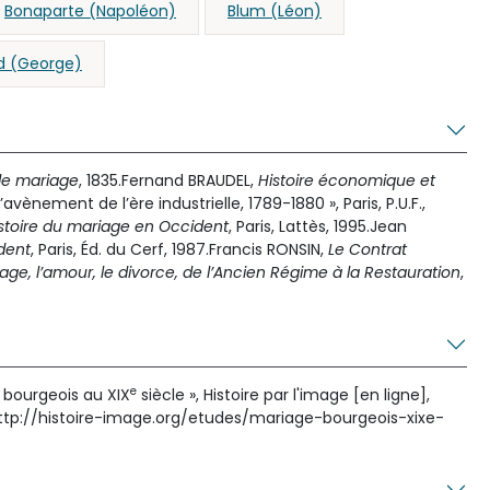
Bonaparte (Napoléon)
Blum (Léon)
d (George)
de mariage
, 1835.Fernand BRAUDEL,
Histoire économique et
 L’avènement de l’ère industrielle, 1789-1880 », Paris, P.U.F.,
stoire du mariage en Occident
, Paris, Lattès, 1995.Jean
dent
, Paris, Éd. du Cerf, 1987.Francis RONSIN,
Le Contrat
age, l’amour, le divorce, de l’Ancien Régime à la Restauration
,
e
 bourgeois au XIX
siècle », Histoire par l'image [en ligne],
http://histoire-image.org/etudes/mariage-bourgeois-xixe-