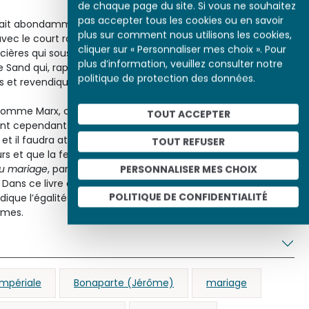
de chaque page du site. Si vous ne souhaitez
pas accepter tous les cookies ou en savoir
fait abondamment l’écho de cet esprit bourgeois, en termes
plus sur comment nous utilisons les cookies,
 avec le court roman intitulé
Un contrat de mariage
(1835), où
cliquer sur « Personnaliser mes choix ». Pour
ncières qui sous-tendent les relations sociales et
plus d’information, veuillez consulter notre
Sand qui, rapidement déçue par son propre mariage, se fit
politique de protection des données.
es et revendiqua pour les femmes le droit d’aimer.
comme Marx, ces critiques formulées à l’encontre du
TOUT ACCEPTER
nt cependant pas à ébranler les fondements du
t il faudra attendre le siècle suivant pour que les mariages
TOUT REFUSER
s et que la femme s’émancipe de la tutelle maritale. À cet
u mariage
, paru en 1907, marque un tournant, bien qu’il ait
PERSONNALISER MES CHOIX
Dans ce livre qui constitue une attaque en règle contre
POLITIQUE DE CONFIDENTIALITÉ
ndique l’égalité des sexes et la liberté sexuelle pour les
mes.
impériale
Bonaparte (Jérôme)
mariage