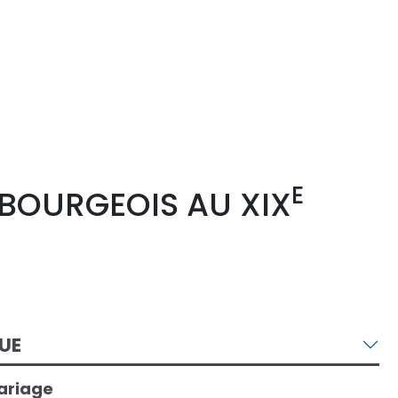
E
 BOURGEOIS AU XIX
UE
mariage