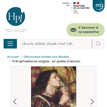
Menu
Paramétrer les cookies
Aller
au
secondaire
contenu
principal
(header)
S'abonner à
la newsletter
Accueil
Découvrez toutes nos études
Préraphaélisme anglais : en quête d'absolu