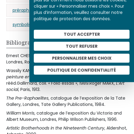
cliquer sur « Personnaliser mes choix ». Pour
préraphaélisme
Royaume-Uni
plus d’information, veuillez consulter notre
politique de protection des données.
symbolisme
TOUT ACCEPTER
Bibliographie
TOUT REFUSER
Ernest CHESNEAU,
Artistes anglais contemporains
, Paris-
PERSONNALISER MES CHOIX
Londres, Rouam-Remington, 1882.
POLITIQUE DE CONFIDENTIALITÉ
Wassily KANDINSKY,
Du spirituel dans l’art, et dans la
peinture en particulier
, Paris, édition originale 1912,
rééd.Gallimard, coll. « Folio essais », 1989.Roger MARX,
L’Art
social
, Paris, 1913.
The Pre-Raphaelites
, catalogue de l’exposition de la Tate
Gallery, Londres, Tate Gallery Publications, 1984.
William Morris
, catalogue de l’exposition du Victoria and
Albert Museum, Londres, Philip Wilson Publishers, 1996.
Artistic Brotherhoods in the Nineteenth Century
, Aldershot,