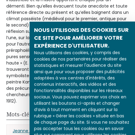
démenti. Bien qu’elles évacuent toute anecdote et toute
référence directe au présent et qu’elles baignent dans un
climat passéiste (médiéval pour le premier, antique pour
le second) et de légende, ces toiles invitent aussi à une
NOUS UTILISONS DES COOKIES SUR
réflexion sur la haute valeur morale de la sincérité pour
CE SITE POUR AMÉLIORER VOTRE
l’une, sur la vanité du progrès face aux drames humains
pour l’autre. Réinvesties de sens, les peintures
EXPÉRIENCE D'UTILISATEUR.
préraphaélites expriment « la joie fort noble d’ajouter aux
Nous utilisons des cookies, y compris des
pures sensualités du regard l’émotion d’une pensée plus
cookies de nos partenaires pour réaliser des
haute » (E. Chesneau, 1882). Dès les années 1880, elles
statistiques et mesurer l'audience du site
trouveront naturellement des échos dans le mouvement
ainsi que pour vous proposer des publicités
symboliste naissant, épris d’idéal et de transcendance. Le
adaptées à vos centres d'intérêts, des
peintre Kandinsky verra même dans les préraphaélites
contenus interactifs, des vidéos et des
des précurseurs de l’abstraction : « Ceux-là sont les
fonctionnalités disponibles sur les réseaux
chercheurs de l’intérieur, dans l’extérieur » (W. Kandinsky,
sociaux. Vous pouvez exprimer vos choix en
1912).
utilisant les boutons ci-après et changer
d’avis à tout moment en cliquant sur la
Mots-clés
rubrique « Gérer les cookies » située en bas
de chaque page du site. Si vous ne souhaitez
pas accepter tous les cookies ou en savoir
Jeanne d’Arc
Moyen Âge
plus sur comment nous utilisons les cookies,