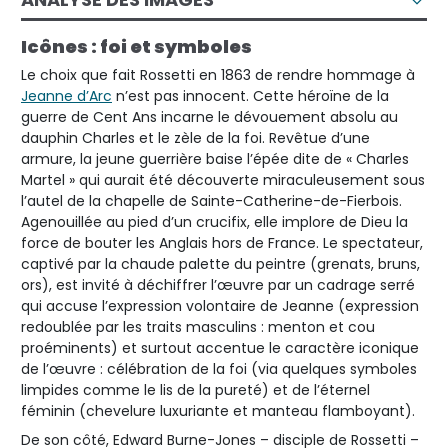
Icônes : foi et symboles
Le choix que fait Rossetti en 1863 de rendre hommage à
Jeanne d’Arc
n’est pas innocent. Cette héroïne de la
guerre de Cent Ans incarne le dévouement absolu au
dauphin Charles et le zèle de la foi. Revêtue d’une
armure, la jeune guerrière baise l’épée dite de « Charles
Martel » qui aurait été découverte miraculeusement sous
l’autel de la chapelle de Sainte-Catherine-de-Fierbois.
Agenouillée au pied d’un crucifix, elle implore de Dieu la
force de bouter les Anglais hors de France. Le spectateur,
captivé par la chaude palette du peintre (grenats, bruns,
ors), est invité à déchiffrer l’œuvre par un cadrage serré
qui accuse l’expression volontaire de Jeanne (expression
redoublée par les traits masculins : menton et cou
proéminents) et surtout accentue le caractère iconique
de l’œuvre : célébration de la foi (via quelques symboles
limpides comme le lis de la pureté) et de l’éternel
féminin (chevelure luxuriante et manteau flamboyant).
De son côté, Edward Burne-Jones – disciple de Rossetti –