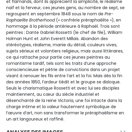
et flamands, dont ils apprécient la simplicité, le réalisme
naïf et la ferveur, ces jeunes gens, au nombre de sept, se
regroupent en septembre 1848 sous le nom de
Pre-
Raphaelite Brotherhood
(« confrérie préraphaélite »), en
hommage à la période antérieure à Raphaël. Trois sont
peintres : Dante Gabriel Rossetti (le chef de file), William
Holman Hunt et John Everett Millais. Abandon des
stéréotypes, réalisme, manie du détail, couleurs vives,
sujets sérieux et volontiers religieux, mais aussi littéraires,
ce qui rattache pour partie ces jeunes peintres au
romantisme tardif, tels sont les traits d’une approche
consciencieuse et pétrie de convictions dans un projet
visant à renouer les fils entre l’art et la foi. Mais dès la fin
des années 1850, l’ardeur tiédit et le groupe se disloque.
Seuls le charismatique Rossetti et avec lui ses disciples
maintiennent, au cœur du siècle industriel et
désenchanté de la reine Victoria, une foi intacte dans la
charge intime et la valeur hautement symbolique de
l’œuvre d’art, non sans transformer le préraphaélisme en
un art langoureux et raffiné.
ANALYSE DES IMAGES