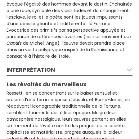
évoque l’égalité des hommes devant le destin. Enchaînés
à une roue, symbole des vicissitudes et du changement,
l’esclave, le roi et le poète sont les jouets impuissants
d’une déesse géante et indifférente : la Fortune.
Évocatrice des primitifs par sa perspective appuyée et
parcourue de références savantes (les nus renvoient aux
Captifs
de Michel-Ange), l’œuvre devait prendre place
dans un vaste polyptyque inspiré de la Renaissance et
consacré à l’histoire de Troie.
INTERPRÉTATION
Les révoltés du merveilleux
Rossetti, en se concentrant sur le baiser sensuel et
brûlant d’une femme éprise d’absolu, et Burne-Jones, en
réactivant l’iconographie traditionnelle de la Fortune,
semblent tourner le dos à leur époque. Malgré leur
atmosphère nostalgique, leurs œuvres portent en elles
un ferment de révolte contre les progrès de la société
capitaliste et matérialiste, progrès auxquels la laideur
industrielle et la misère apportent chaque jour un