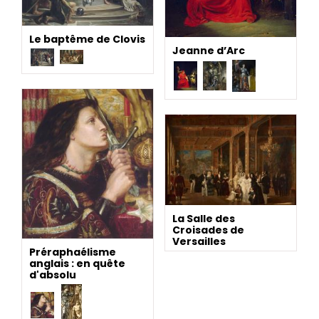
Le baptême de Clovis
Jeanne d’Arc
La Salle des
Croisades de
Versailles
Préraphaélisme
anglais : en quête
d'absolu