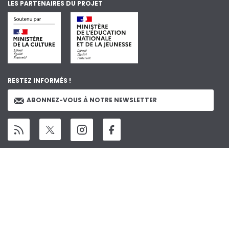
LES PARTENAIRES DU PROJET
RESTEZ INFORMÉS !
ABONNEZ-VOUS À NOTRE NEWSLETTER
Menu
Études
Auteurs des analyses
Régions
Pied
Pays
Glossaire
Projet
Equipe
de
Les principes éditoriaux
Aide et accessibilité
page
Les institutions
Mentions légales