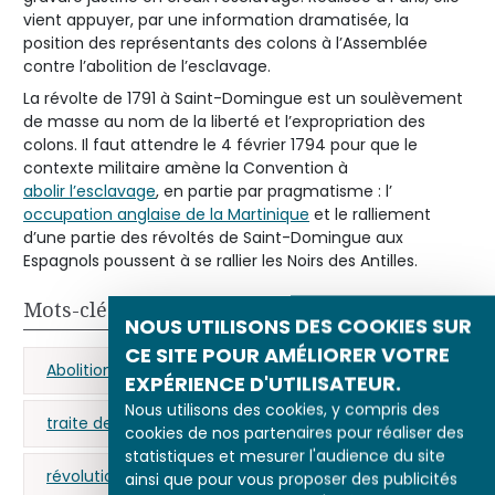
vient appuyer, par une information dramatisée, la
position des représentants des colons à l’Assemblée
contre l’abolition de l’esclavage.
La révolte de 1791 à Saint-Domingue est un soulèvement
de masse au nom de la liberté et l’expropriation des
colons. Il faut attendre le 4 février 1794 pour que le
contexte militaire amène la Convention à
abolir l’esclavage
, en partie par pragmatisme : l’
occupation anglaise de la Martinique
et le ralliement
d’une partie des révoltés de Saint-Domingue aux
Espagnols poussent à se rallier les Noirs des Antilles.
Mots-clés
NOUS UTILISONS DES COOKIES SUR
CE SITE POUR AMÉLIORER VOTRE
Abolition de l’esclavage
esclavage
EXPÉRIENCE D'UTILISATEUR.
Nous utilisons des cookies, y compris des
traite des Noirs
Haïti
Saint-Domingue
cookies de nos partenaires pour réaliser des
statistiques et mesurer l'audience du site
révolution
marronnage
massacre
ainsi que pour vous proposer des publicités