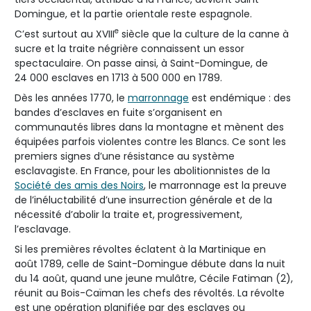
Domingue, et la partie orientale reste espagnole.
e
C’est surtout au XVIII
siècle que la culture de la canne à
sucre et la traite négrière connaissent un essor
spectaculaire. On passe ainsi, à Saint-Domingue, de
24 000 esclaves en 1713 à 500 000 en 1789.
Dès les années 1770, le
marronnage
est endémique : des
bandes d’esclaves en fuite s’organisent en
communautés libres dans la montagne et mènent des
équipées parfois violentes contre les Blancs. Ce sont les
premiers signes d’une résistance au système
esclavagiste. En France, pour les abolitionnistes de la
Société des amis des Noirs
, le marronnage est la preuve
de l’inéluctabilité d’une insurrection générale et de la
nécessité d’abolir la traite et, progressivement,
l’esclavage.
Si les premières révoltes éclatent à la Martinique en
août 1789, celle de Saint-Domingue débute dans la nuit
du 14 août, quand une jeune mulâtre, Cécile Fatiman (2),
réunit au Bois-Caïman les chefs des révoltés. La révolte
est une opération planifiée par des esclaves ou