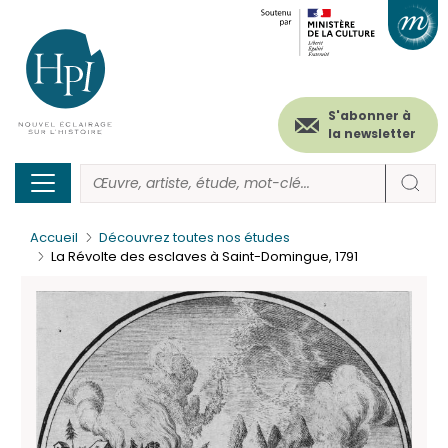
Menu
Paramétrer les cookies
Aller
au
secondaire
contenu
principal
(header)
S'abonner à
la newsletter
Accueil
Découvrez toutes nos études
La Révolte des esclaves à Saint-Domingue, 1791