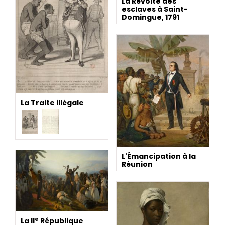
La Révolte des
esclaves à Saint-
Domingue, 1791
La Traite illégale
L'Émancipation à la
Réunion
e
La II
République