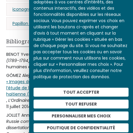
adaptées à vos centres d'intérêts, des
contenus interactifs, des vidéos et des
iconographie
imagerie populaire
fonctionnalités disponibles sur les réseaux
sociaux. Vous pouvez exprimer vos choix en
Papillon (Jean-François)
Biassou (Georges)
utilisant les boutons ci-après et changer
d’avis à tout moment en cliquant sur la
rubrique « Gérer les cookies » située en bas
Bibliographie
de chaque page du site. Si vous ne souhaitez
pas accepter tous les cookies ou en savoir
BENOT Yves,
La Révolution française et la fin des colonies
plus sur comment nous utilisons les cookies,
(1789-1794)
, Paris, La Découverte, coll. « Poche : sciences
cliquer sur « Personnaliser mes choix ». Pour
humaines et sociales » (no 164), 2004 (1re éd. 1988).
plus d’information, veuillez consulter notre
GÓMEZ Alejandro E.,
politique de protection des données.
« Images de l’apocalypse des planteurs : contribution à
l’étude de l’iconographie des “horreurs” de la révolution
TOUT ACCEPTER
haïtienne (1784-1861) »
,
L’Ordinaire des Amériques
, 215, 2013, mis en ligne le
TOUT REFUSER
11 juillet 2014.
JOLLET Anne (dir.),
Révoltes et révolutions en Europe,
PERSONNALISER MES CHOIX
Russie comprise, et aux Amériques de 1773 à 1803 en
dissertations corrigées
, Paris, Ellipses, coll. « Les dossiers du
POLITIQUE DE CONFIDENTIALITÉ