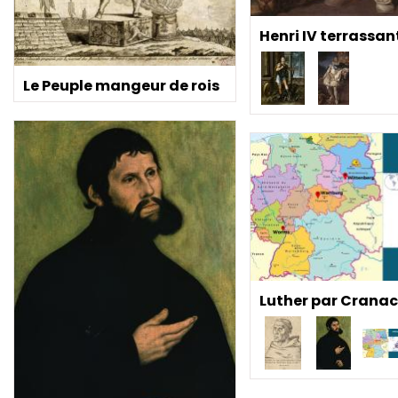
Henri IV terrassan
Le Peuple mangeur de rois
Luther par Crana