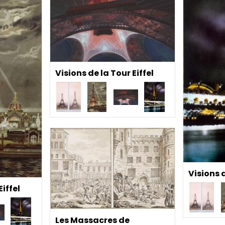
Visions de la Tour Eiffel
Visions d
Eiffel
Les Massacres de