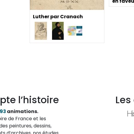
en faveu
Luther par Cranach
pte l’histoire
Les
193
animations.
ire de France et les
des peintures, dessins,
ts d’archives, nos études