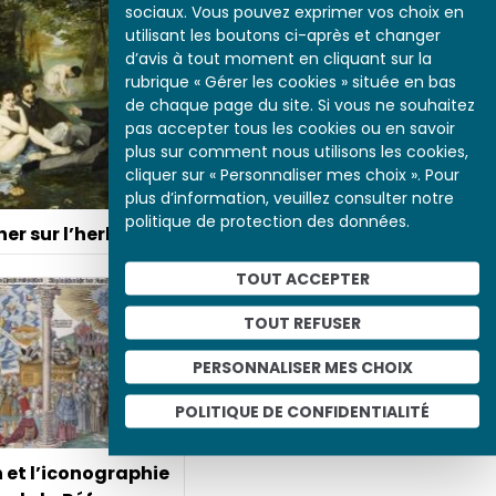
sociaux. Vous pouvez exprimer vos choix en
utilisant les boutons ci-après et changer
d’avis à tout moment en cliquant sur la
rubrique « Gérer les cookies » située en bas
de chaque page du site. Si vous ne souhaitez
pas accepter tous les cookies ou en savoir
plus sur comment nous utilisons les cookies,
cliquer sur « Personnaliser mes choix ». Pour
plus d’information, veuillez consulter notre
politique de protection des données.
ner sur l’herbe
La Révolte des esclaves à
TOUT ACCEPTER
Saint-Domingue, 1791
TOUT REFUSER
PERSONNALISER MES CHOIX
POLITIQUE DE CONFIDENTIALITÉ
et l’iconographie