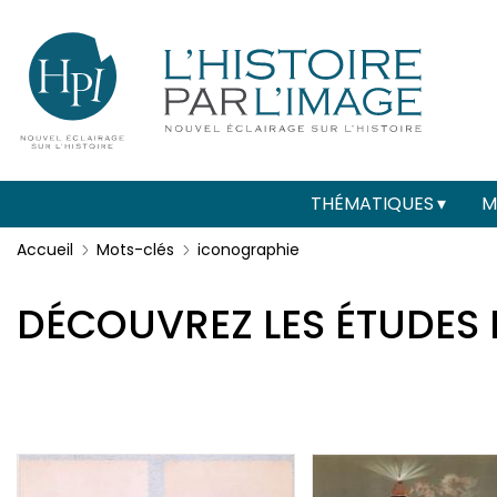
Menu
Paramétrer les cookies
secondaire
(header)
Main
THÉMATIQUES
M
navigation
Accueil
Mots-clés
iconographie
DÉCOUVREZ LES ÉTUDES 