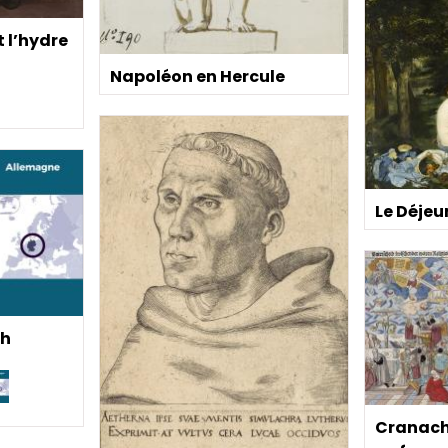
t l’hydre
Napoléon en Hercule
Le Déjeu
ch
Cranach 