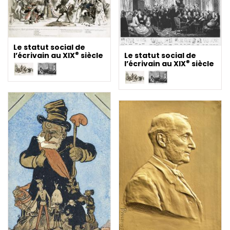
Le statut social de
e
Le statut social de
l’écrivain au XIX
siècle
e
l’écrivain au XIX
siècle