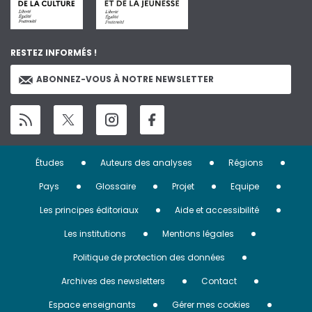
RESTEZ INFORMÉS !
ABONNEZ-VOUS À NOTRE NEWSLETTER
Menu
Études
Auteurs des analyses
Régions
Pied
Pays
Glossaire
Projet
Equipe
de
Les principes éditoriaux
Aide et accessibilité
page
Les institutions
Mentions légales
Politique de protection des données
Archives des newsletters
Contact
Espace enseignants
Gérer mes cookies