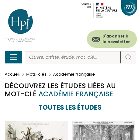
Menu
Paramétrer les cookies
Aller
au
secondaire
contenu
principal
(header)
S'abonner à
la newsletter
Accueil
Mots-clés
Académie française
DÉCOUVREZ LES ÉTUDES LIÉES AU
MOT-CLÉ
ACADÉMIE FRANÇAISE
TOUTES LES ÉTUDES