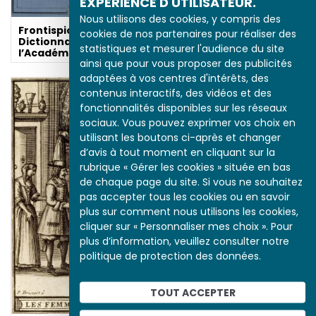
EXPÉRIENCE D'UTILISATEUR.
Nous utilisons des cookies, y compris des
Frontispice pour le
cookies de nos partenaires pour réaliser des
Dictionnaire de
statistiques et mesurer l'audience du site
l’Académie française
ainsi que pour vous proposer des publicités
adaptées à vos centres d'intérêts, des
contenus interactifs, des vidéos et des
fonctionnalités disponibles sur les réseaux
sociaux. Vous pouvez exprimer vos choix en
utilisant les boutons ci-après et changer
Pasteur par Albert
d’avis à tout moment en cliquant sur la
Edelfelt (1885)
rubrique « Gérer les cookies » située en bas
de chaque page du site. Si vous ne souhaitez
pas accepter tous les cookies ou en savoir
plus sur comment nous utilisons les cookies,
cliquer sur « Personnaliser mes choix ». Pour
plus d’information, veuillez consulter notre
politique de protection des données.
TOUT ACCEPTER