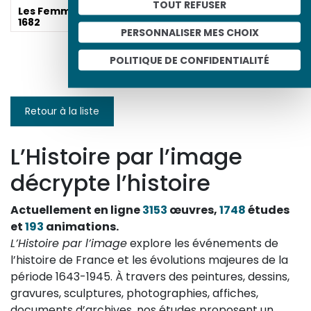
TOUT REFUSER
Les Femmes savantes,
1682
PERSONNALISER MES CHOIX
POLITIQUE DE CONFIDENTIALITÉ
Portrait du duc de
Villars
Retour à la liste
L’Histoire par l’image
décrypte l’histoire
Actuellement en ligne
3153
œuvres,
1748
études
et
193
animations.
L’Histoire par l’image
explore les événements de
l’histoire de France et les évolutions majeures de la
période 1643-1945. À travers des peintures, dessins,
gravures, sculptures, photographies, affiches,
documents d’archives, nos études proposent un