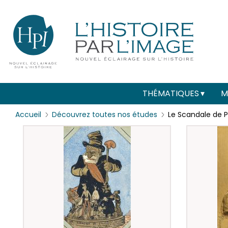
Menu
Paramétrer les cookies
secondaire
(header)
Main
THÉMATIQUES
M
navigation
Accueil
Découvrez toutes nos études
Le Scandale de