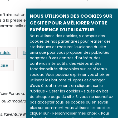
’affaire eut un retentissement considérable, qui devait
NOUS UTILISONS DES COOKIES SUR
 à la presse et au monde politique, libérant un peu plus une
CE SITE POUR AMÉLIORER VOTRE
er
e comme celle qu’exprime l’estampe
À Loubet I
.
EXPÉRIENCE D'UTILISATEUR.
Nous utilisons des cookies, y compris des
cookies de nos partenaires pour réaliser des
statistiques et mesurer l'audience du site
ainsi que pour vous proposer des publicités
ndale
IIIe République
Loubet (Émile)
adaptées à vos centres d'intérêts, des
contenus interactifs, des vidéos et des
aise
fonctionnalités disponibles sur les réseaux
sociaux. Vous pouvez exprimer vos choix en
utilisant les boutons ci-après et changer
d’avis à tout moment en cliquant sur la
rubrique « Gérer les cookies » située en bas
ffaire Panama
, Paris, Éditions de Vecchi, 2000.
de chaque page du site. Si vous ne souhaitez
, ou la modération au pouvoir
, Paris, Éditions les Grilles d’Or,
pas accepter tous les cookies ou en savoir
plus sur comment nous utilisons les cookies,
cliquer sur « Personnaliser mes choix ». Pour
s, l’aventure illustrée des Français au Panama (1880-1904)
,