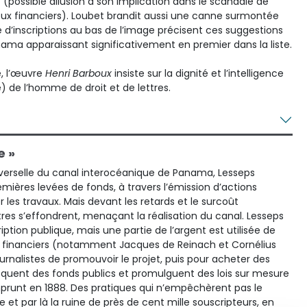
(possible allusion à son implication dans le scandale de
eux financiers). Loubet brandit aussi une canne surmontée
 d’inscriptions au bas de l’image précisent ces suggestions
ma apparaissant significativement en premier dans la liste.
, l’œuvre
Henri Barboux
insiste sur la dignité et l’intelligence
é) de l’homme de droit et de lettres.
e »
verselle du canal interocéanique de Panama, Lesseps
mières levées de fonds, à travers l’émission d’actions
 les travaux. Mais devant les retards et le surcoût
itres s’effondrent, menaçant la réalisation du canal. Lesseps
iption publique, mais une partie de l’argent est utilisée de
s financiers (notamment Jacques de Reinach et Cornélius
urnalistes de promouvoir le projet, puis pour acheter des
loquent des fonds publics et promulguent des lois sur mesure
mprunt en 1888. Des pratiques qui n’empêchèrent pas le
et par là la ruine de près de cent mille souscripteurs, en