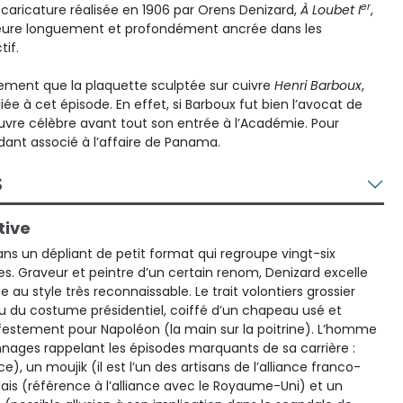
er
 caricature réalisée en 1906 par Orens Denizard,
À Loubet I
,
eure longuement et profondément ancrée dans les
tif.
tement que la plaquette sculptée sur cuivre
Henri Barboux
,
 liée à cet épisode. En effet, si Barboux fut bien l’avocat de
uvre célèbre avant tout son entrée à l’Académie. Pour
dant associé à l’affaire de Panama.
S
tive
ans un dépliant de petit format qui regroupe vingt-six
s. Graveur et peintre d’un certain renom, Denizard excelle
e au style très reconnaissable. Le trait volontiers grossier
tu du costume présidentiel, coiffé d’un chapeau usé et
festement pour Napoléon (la main sur la poitrine). L’homme
onnages rappelant les épisodes marquants de sa carrière :
e), un moujik (il est l’un des artisans de l’alliance franco-
glais (référence à l’alliance avec le Royaume-Uni) et un