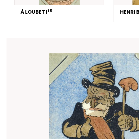
ER
À LOUBET I
HENRI