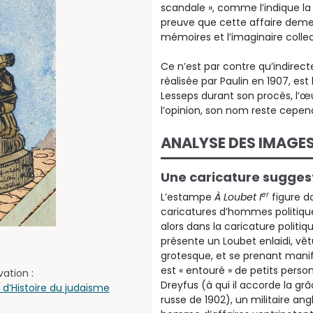
scandale », comme l’indique la
preuve que cette affaire dem
mémoires et l’imaginaire collec
Ce n’est par contre qu’indirec
réalisée par Paulin en 1907, est
Lesseps durant son procès, l’œ
l’opinion, son nom reste cepen
ANALYSE DES IMAGE
Une caricature sugges
er
L’estampe
À Loubet I
figure d
caricatures d’hommes politique
alors dans la caricature politiqu
présente un Loubet enlaidi, vê
grotesque, et se prenant mani
est « entouré » de petits pers
ation :
Dreyfus (à qui il accorde la grâc
 d’Histoire du judaïsme
russe de 1902), un militaire an