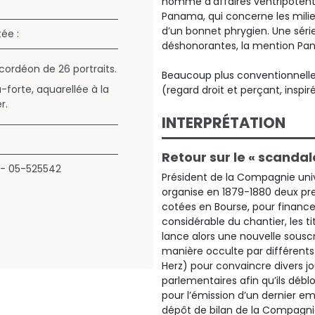
homme d’affaires ventripotent 
Panama, qui concerne les mili
d’un bonnet phrygien. Une série
tée :
déshonorantes, la mention Pana
cordéon de 26 portraits.
Beaucoup plus conventionnelle
-forte, aquarellée à la
(regard droit et perçant, inspir
r.
INTERPRÉTATION
Retour sur le « scandal
 - 05-525542
Président de la Compagnie uni
organise en 1879-1880 deux pre
cotées en Bourse, pour financer
considérable du chantier, les t
lance alors une nouvelle souscr
manière occulte par différent
Herz) pour convaincre divers jo
parlementaires afin qu’ils déb
pour l’émission d’un dernier e
dépôt de bilan de la Compagnie 