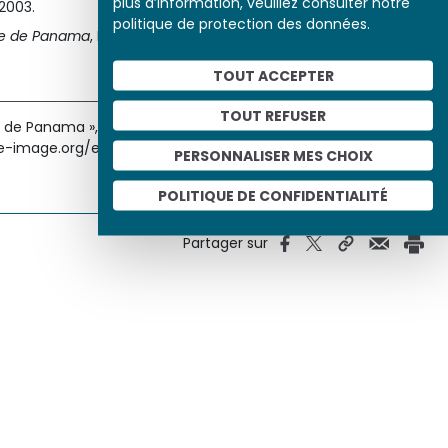
plus d’information, veuillez consulter notre
2003.
politique de protection des données.
le de Panama
, Paris, Fayard, 1991.
TOUT ACCEPTER
TOUT REFUSER
de Panama », Histoire par l'image [en ligne], consulté le
toire-image.org/etudes/scandale-panama
PERSONNALISER MES CHOIX
POLITIQUE DE CONFIDENTIALITÉ
Partager sur