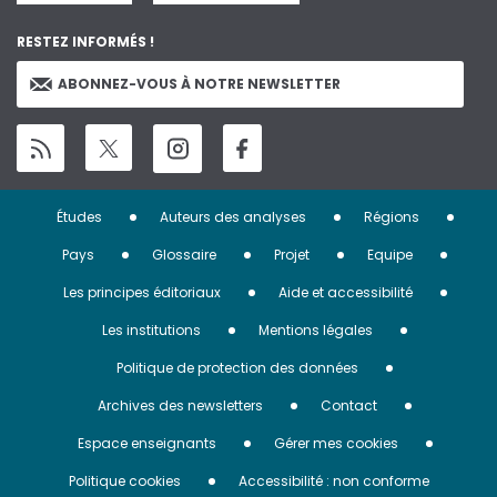
RESTEZ INFORMÉS !
ABONNEZ-VOUS À NOTRE NEWSLETTER
Menu
Études
Auteurs des analyses
Régions
Pied
Pays
Glossaire
Projet
Equipe
de
Les principes éditoriaux
Aide et accessibilité
page
Les institutions
Mentions légales
Politique de protection des données
Archives des newsletters
Contact
Espace enseignants
Gérer mes cookies
Politique cookies
Accessibilité : non conforme