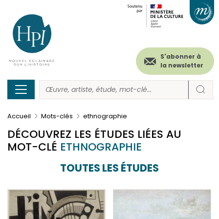
Menu
Paramétrer les cookies
Aller
au
secondaire
contenu
principal
(header)
S'abonner à
la newsletter
Accueil
Mots-clés
ethnographie
DÉCOUVREZ LES ÉTUDES LIÉES AU
MOT-CLÉ
ETHNOGRAPHIE
TOUTES LES ÉTUDES