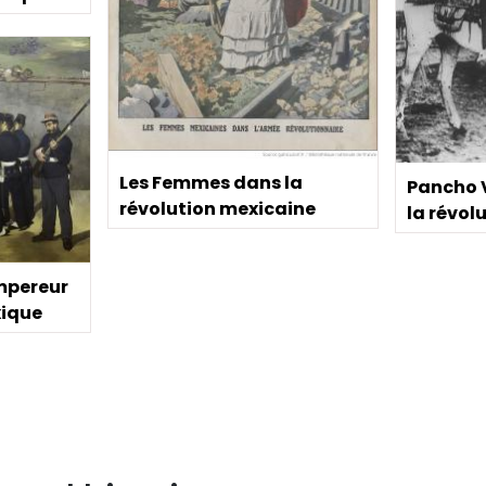
Les Femmes dans la
Pancho V
révolution mexicaine
la révol
empereur
xique