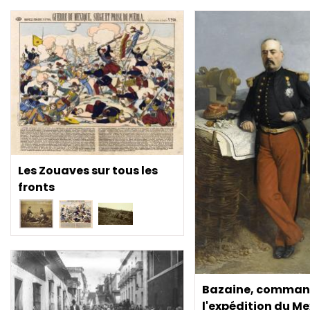
Les Zouaves sur tous les
fronts
Bazaine, comman
l'expédition du M