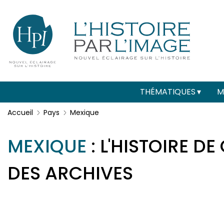
Menu
Paramétrer les cookies
secondaire
(header)
Main
THÉMATIQUES
M
navigation
Accueil
Pays
Mexique
MEXIQUE
: L'HISTOIRE D
DES ARCHIVES