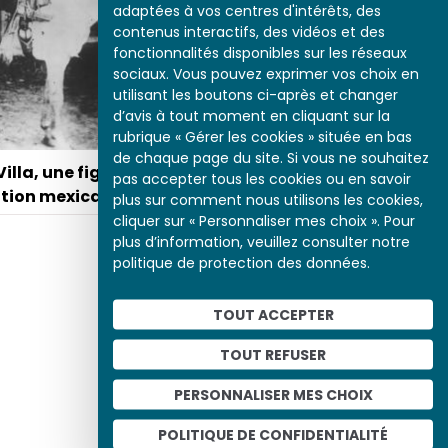
adaptées à vos centres d'intérêts, des
contenus interactifs, des vidéos et des
fonctionnalités disponibles sur les réseaux
Frida Kahlo accueille Léon
sociaux. Vous pouvez exprimer vos choix en
Trotski au Mexique
utilisant les boutons ci-après et changer
d’avis à tout moment en cliquant sur la
rubrique « Gérer les cookies » située en bas
de chaque page du site. Si vous ne souhaitez
illa, une figure de
pas accepter tous les cookies ou en savoir
ution mexicaine
plus sur comment nous utilisons les cookies,
cliquer sur « Personnaliser mes choix ». Pour
plus d’information, veuillez consulter notre
politique de protection des données.
TOUT ACCEPTER
TOUT REFUSER
PERSONNALISER MES CHOIX
POLITIQUE DE CONFIDENTIALITÉ