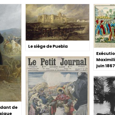
Le siège de Puebla
Exécutio
Maximili
juin 186
dant de
exique