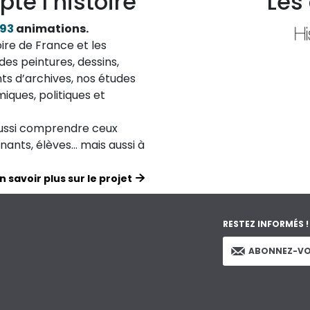
pte l’histoire
Les
193
animations.
ire de France et les
des peintures, dessins,
ts d’archives, nos études
iques, politiques et
aussi comprendre ceux
ignants, élèves… mais aussi à
n savoir plus sur le projet
RESTEZ INFORMÉS !
ABONNEZ-VO