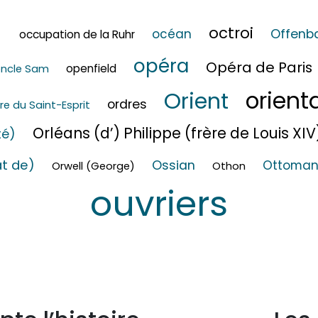
n
octroi
Offenb
océan
occupation de la Ruhr
opéra
Opéra de Paris
openfield
ncle Sam
orient
Orient
ordres
re du Saint-Esprit
Orléans (d’) Philippe (frère de Louis XIV
té)
at de)
Ossian
Ottoman
Orwell (George)
Othon
ouvriers