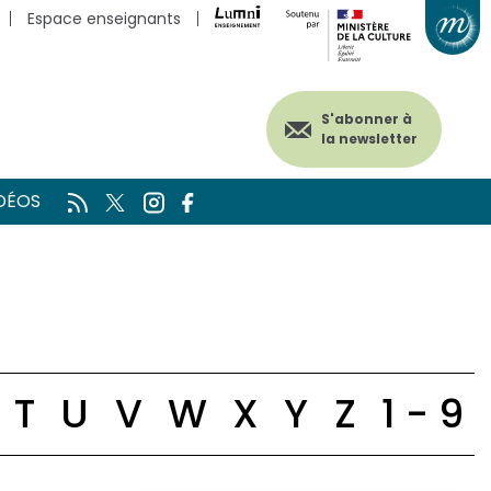
Espace enseignants
S'abonner à
la newsletter
DÉOS
T
U
V
W
X
Y
Z
1 - 9