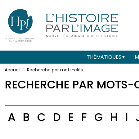
Menu
Paramétrer les cookies
secondaire
(header)
Main
THÉMATIQUES
M
navigation
Accueil
Recherche par mots-clés
RECHERCHE PAR MOTS-
A
B
C
D
E
F
G
H
I