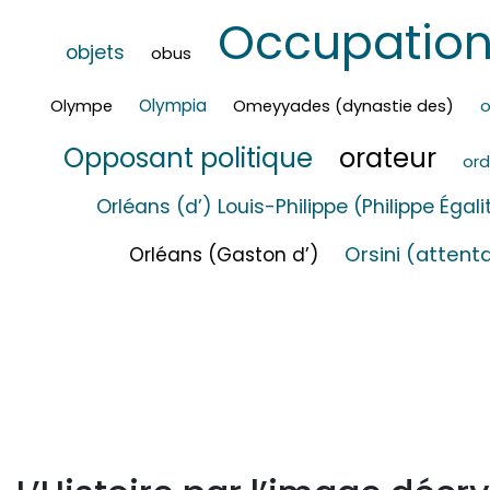
Occupatio
objets
obus
Olympia
Olympe
Omeyyades (dynastie des)
o
Opposant politique
orateur
ord
Orléans (d’) Louis-Philippe (Philippe Égali
Orsini (attent
Orléans (Gaston d’)