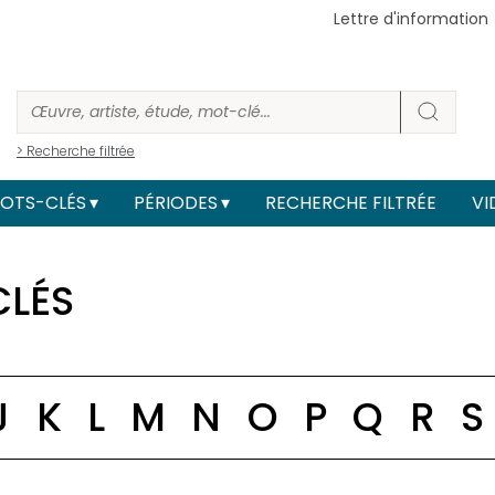
Lettre d'information
> Recherche filtrée
OTS-CLÉS
PÉRIODES
RECHERCHE FILTRÉE
VI
CLÉS
J
K
L
M
N
O
P
Q
R
S