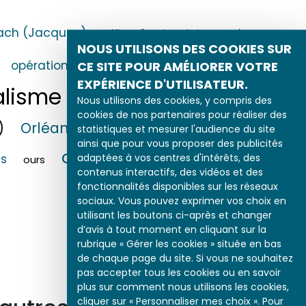
ach (Jacques)
oiseau
office d'Ancien régime
NOUS UTILISONS DES COOKIES SUR
opinion publique
CE SITE POUR AMÉLIORER VOTRE
opération 'Dynamo'
EXPÉRIENCE D'UTILISATEUR.
Orléans (d’)
alisme
Nous utilisons des cookies, y compris des
Orléans
cookies de nos partenaires pour réaliser des
)
Orléans (d’) Philippe (le Régent)
statistiques et mesurer l'audience du site
ainsi que pour vous proposer des publicités
ouvrier
outre-mer
adaptées à vos centres d'intérêts, des
s
ours
contenus interactifs, des vidéos et des
fonctionnalités disponibles sur les réseaux
sociaux. Vous pouvez exprimer vos choix en
utilisant les boutons ci-après et changer
d’avis à tout moment en cliquant sur la
rubrique « Gérer les cookies » située en bas
de chaque page du site. Si vous ne souhaitez
pas accepter tous les cookies ou en savoir
plus sur comment nous utilisons les cookies,
cliquer sur « Personnaliser mes choix ». Pour