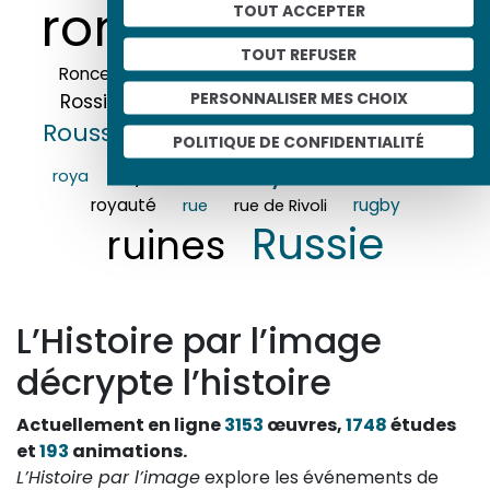
romantisme
TOUT ACCEPTER
Rome
TOUT REFUSER
Roosevelt (Franklin Delano)
Roncevaux
PERSONNALISER MES CHOIX
Rossini (Gioacchino)
Rouen
Roubaix
Rousseau (Jean-Jacques)
route
POLITIQUE DE CONFIDENTIALITÉ
Royaume-Uni
royalisme
roya
royauté
rugby
rue
rue de Rivoli
Russie
ruines
L’Histoire par l’image
décrypte l’histoire
Actuellement en ligne
3153
œuvres,
1748
études
et
193
animations.
L’Histoire par l’image
explore les événements de