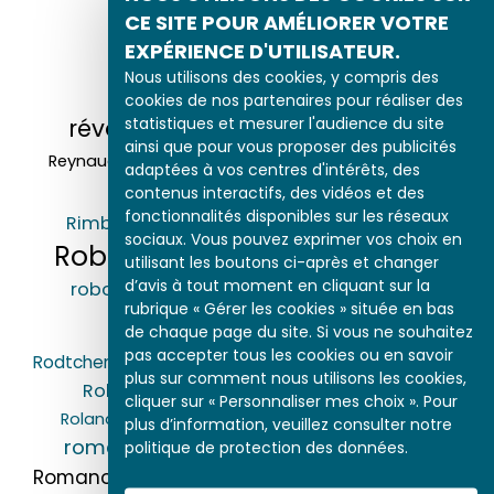
Révolution
CE SITE POUR AMÉLIORER VOTRE
EXPÉRIENCE D'UTILISATEUR.
industrielle
Nous utilisons des cookies, y compris des
cookies de nos partenaires pour réaliser des
statistiques et mesurer l'audience du site
révolution russe
révolutionnaire
ainsi que pour vous proposer des publicités
Ribbentrop (Joachim von)
Reynaud (Paul)
adaptées à vos centres d'intérêts, des
Richelieu (cardinal de)
contenus interactifs, des vidéos et des
fonctionnalités disponibles sur les réseaux
rite
Rimbaud (Arthur)
Robert (frères)
sociaux. Vous pouvez exprimer vos choix en
Robespierre (Maximilien de)
utilisant les boutons ci-après et changer
d’avis à tout moment en cliquant sur la
robot
Rochefort (Henri de)
Rochefort
rubrique « Gérer les cookies » située en bas
Rodin (Auguste)
de chaque page du site. Si vous ne souhaitez
pas accepter tous les cookies ou en savoir
Roi-Soleil
roi
Rodtchenko (Alexandre)
rois
plus sur comment nous utilisons les cookies,
Rol-Tanguy (Henri)
Roland (Manon)
cliquer sur « Personnaliser mes choix ». Pour
Roland de La Platière (Jean-Marie)
Romains
plus d’information, veuillez consulter notre
roman
roman-feuilleton
politique de protection des données.
romancier
Romanov (dynastie des)
romans républicains