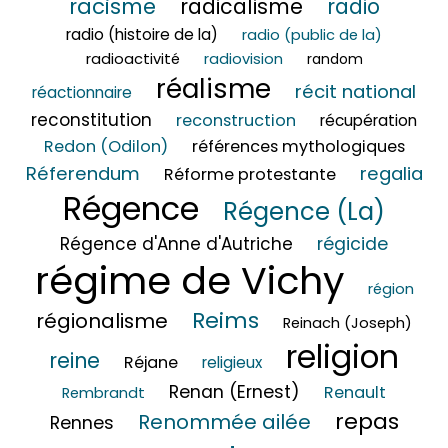
racisme
radicalisme
radio
radio (histoire de la)
radio (public de la)
radioactivité
radiovision
random
réalisme
récit national
réactionnaire
reconstitution
reconstruction
récupération
Redon (Odilon)
références mythologiques
Réferendum
regalia
Réforme protestante
Régence
Régence (La)
régicide
Régence d'Anne d'Autriche
régime de Vichy
région
Reims
régionalisme
Reinach (Joseph)
religion
reine
Réjane
religieux
Renan (Ernest)
Renault
Rembrandt
repas
Renommée ailée
Rennes