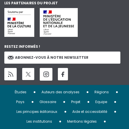
LES PARTENAIRES DU PROJET
RESTEZ INFORMÉS !
ABONNEZ-VOUS À NOTRE NEWSLETTER
Menu
Études
Auteurs des analyses
Régions
Pied
Pays
Glossaire
Projet
Equipe
de
Les principes éditoriaux
Aide et accessibilité
page
Les institutions
Mentions légales