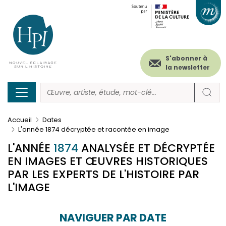
Menu
Paramétrer les cookies
Aller
au
secondaire
contenu
principal
(header)
S'abonner à
la newsletter
Accueil
Dates
L'année 1874 décryptée et racontée en image
L'ANNÉE
1874
ANALYSÉE ET DÉCRYPTÉE
EN IMAGES ET ŒUVRES HISTORIQUES
PAR LES EXPERTS DE L'HISTOIRE PAR
L'IMAGE
NAVIGUER PAR DATE