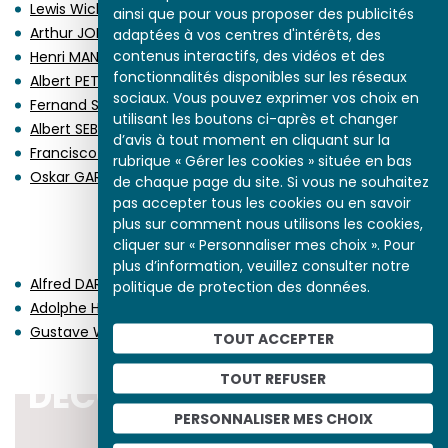
Lewis Wickes HINE
ainsi que pour vous proposer des publicités
Arthur JOHNSON
adaptées à vos centres d'intérêts, des
contenus interactifs, des vidéos et des
Henri MANUEL
fonctionnalités disponibles sur les réseaux
Albert PETERS-DESTERACT
sociaux. Vous pouvez exprimer vos choix en
Fernand SABATTE
utilisant les boutons ci-après et changer
Albert SEBILLE
d’avis à tout moment en cliquant sur la
Francisco SANCHA Y LENGO dit SANCHA
rubrique « Gérer les cookies » située en bas
Oskar GARVENS
de chaque page du site. Si vous ne souhaitez
pas accepter tous les cookies ou en savoir
plus sur comment nous utilisons les cookies,
DÉCÈS EN 1874
cliquer sur « Personnaliser mes choix ». Pour
plus d’information, veuillez consulter notre
Alfred DARJOU
politique de protection des données.
Adolphe HUMBERT DE MOLARD
Gustave WAPPERS
TOUT ACCEPTER
TOUT REFUSER
DÉCOUVRIR LA PÉRIODE
PERSONNALISER MES CHOIX
1871-1913