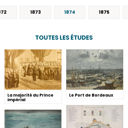
872
1873
1874
1875
TOUTES LES ÉTUDES
La majorité du Prince
Le Port de Bordeaux
impérial