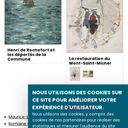
Henri de Rochefort et
les déportés de la
La restauration du
Commune
Mont-Saint-Michel
NOUS UTILISONS DES COOKIES SUR
CE SITE POUR AMÉLIORER VOTRE
NAISSANCES EN 1874
EXPÉRIENCE D'UTILISATEUR.
Nous utilisons des cookies, y compris des
Maurice-Louis BRANGER
cookies de nos partenaires pour réaliser des
Romaine Goddard, dite Romaine BROOKS
statistiques et mesurer l'audience du site