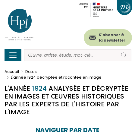
Menu
Paramétrer les cookies
Aller
au
secondaire
contenu
principal
(header)
S'abonner à
la newsletter
Accueil
Dates
L'année 1924 décryptée et racontée en image
L'ANNÉE
1924
ANALYSÉE ET DÉCRYPTÉE
EN IMAGES ET ŒUVRES HISTORIQUES
PAR LES EXPERTS DE L'HISTOIRE PAR
L'IMAGE
NAVIGUER PAR DATE