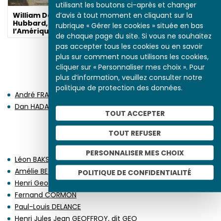
de Paris, 1924
utilisant les boutons ci-après et changer
d’avis à tout moment en cliquant sur la
William DeHart
Hubbard, le saut de
rubrique « Gérer les cookies » située en bas
l’Amérique noire
de chaque page du site. Si vous ne souhaitez
pas accepter tous les cookies ou en savoir
plus sur comment nous utilisons les cookies,
cliquer sur « Personnaliser mes choix ». Pour
NAISSANCES EN 1924
plus d’information, veuillez consulter notre
politique de protection des données.
André FRANQUIN
Dan HADANI
TOUT ACCEPTER
TOUT REFUSER
DÉCÈS EN 1924
PERSONNALISER MES CHOIX
Léon BAKST
Amélie BEAURY-SAUREL
POLITIQUE DE CONFIDENTIALITÉ
Henri Georges Jacques CHARTIER
Fernand CORMON
Paul-Louis DELANCE
Henri Jules Jean GEOFFROY, dit GEO