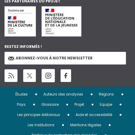
LES PARTENAIRES DU PROJET
RESTEZ INFORMÉS !
ABONNEZ-VOUS À NOTRE NEWSLETTER
Menu
Études
Auteurs des analyses
Régions
Pied
Pays
Glossaire
Projet
Equipe
de
Les principes éditoriaux
Aide et accessibilité
page
Les institutions
Mentions légales