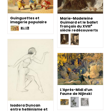
Guinguettes et
Marie-Madeleine
imagerie populaire
Guimard et le ballet
e
français du XVIII
siècle redécouverts
L’Après-Midi d’un
Faune de Nijinski
Isadora Duncan
entre hellénisme et