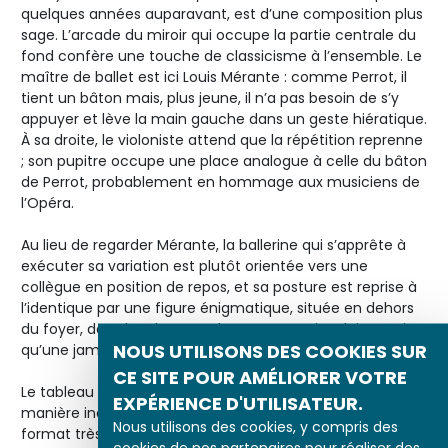
quelques années auparavant, est d’une composition plus
sage. L’arcade du miroir qui occupe la partie centrale du
fond confère une touche de classicisme à l’ensemble. Le
maître de ballet est ici Louis Mérante : comme Perrot, il
tient un bâton mais, plus jeune, il n’a pas besoin de s’y
appuyer et lève la main gauche dans un geste hiératique.
À sa droite, le violoniste attend que la répétition reprenne
; son pupitre occupe une place analogue à celle du bâton
de Perrot, probablement en hommage aux musiciens de
l’Opéra.
Au lieu de regarder Mérante, la ballerine qui s’apprête à
exécuter sa variation est plutôt orientée vers une
collègue en position de repos, et sa posture est reprise à
l’identique par une figure énigmatique, située en dehors
du foyer, dans l’embrasure d’une porte qui ne laisse voir
NOUS UTILISONS DES COOKIES SUR
qu’une jambe et une partie du tutu.
CE SITE POUR AMÉLIORER VOTRE
Le tableau
Danseuses montant un escalier
aborde de
EXPÉRIENCE D'UTILISATEUR.
manière inédite une situation banale. Ce tableau au
Nous utilisons des cookies, y compris des
format très original est divisé en deux parties par la figure
cookies de nos partenaires pour réaliser des