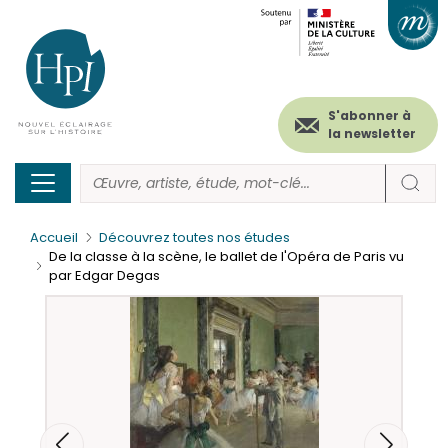
Menu
Paramétrer les cookies
Aller
au
secondaire
contenu
principal
(header)
S'abonner à
la newsletter
Accueil
Découvrez toutes nos études
De la classe à la scène, le ballet de l'Opéra de Paris vu
par Edgar Degas