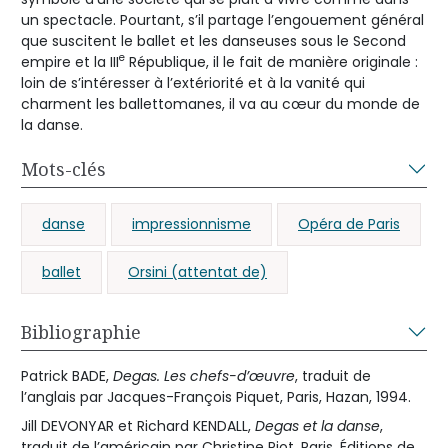
un spectacle. Pourtant, s’il partage l’engouement général
que suscitent le ballet et les danseuses sous le Second
e
empire et la III
République, il le fait de manière originale :
loin de s’intéresser à l’extériorité et à la vanité qui
charment les ballettomanes, il va au cœur du monde de
la danse.
Mots-clés
danse
impressionnisme
Opéra de Paris
ballet
Orsini (attentat de)
Bibliographie
Patrick BADE,
Degas. Les chefs-d’œuvre
, traduit de
l’anglais par Jacques-François Piquet, Paris, Hazan, 1994.
Jill DEVONYAR et Richard KENDALL,
Degas et la danse
,
traduit de l’américain par Christine Piot, Paris, Éditions de