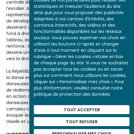
centrale de la danseuse qui atteint le sommet de
statistiques et mesurer l'audience du site
l’escalier. Au lieu d’utiliser la toile dans sa hauteur pour
ainsi que pour vous proposer des publicités
représenter le mouvement d’ascension, Degas a choisi
adaptées à vos centres d'intérêts, des
de développer la scène dans sa longueur : les danseuses
contenus interactifs, des vidéos et des
dessinent une ligne oblique qui court jusqu’à la fenêtre du
fonctionnalités disponibles sur les réseaux
fond à droite ; le contraste entre la partie gauche du
sociaux. Vous pouvez exprimer vos choix en
tableau, assez sombre, et la partie droite, claire, la
utilisant les boutons ci-après et changer
renforce ; la discrète différence de peinture du mur
d’avis à tout moment en cliquant sur la
dessine une autre oblique ; les deux entraînent le regard
rubrique « Gérer les cookies » située en bas
vers la droite, ce qui contribue à traduire le mouvement.
de chaque page du site. Si vous ne souhaitez
pas accepter tous les cookies ou en savoir
La
Répétition d’un ballet sur la scène
, premier tableau sur
plus sur comment nous utilisons les cookies,
la danse exposé par Degas, montre le travail des
cliquer sur « Personnaliser mes choix ». Pour
danseuses sur la scène, avec un fort contraste, fascinant
plus d’information, veuillez consulter notre
de réalisme, entre les attitudes gracieuses des ballerines
politique de protection des données.
en action dans le fond et les poses inélégantes des
danseuses au repos au premier plan. La peinture en
camaïeu crée une atmosphère lunaire qui n’est pas sans
TOUT ACCEPTER
évoquer les ballets blancs, symboles du romantisme :
Giselle
et
La Sylphide
.
TOUT REFUSER
PERSONNALISER MES CHOIX