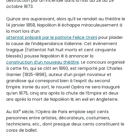
destruction par un incendie dans la nuit du 28 au 29
octobre 1873.
Quinze ans auparavant, alors qu’il se rendait au théâtre le
14 janvier 1858, Napoléon III échappe miraculeusement à
la mort lors d’un
attentat préparé par le patriote Felice Orsini
pour plaider
la cause de l’indépendance italienne. Cet événement
tragique (l’attentat fait huit morts et cent cinquante
blessés) pousse Napoléon III à annoncer la
construction d’un nouveau théâtre
. Le concours organisé
à cette fin, qui se clôt en 1860, est remporté par Charles
Garnier (1825-1898), auteur d’un projet novateur et
grandiose qui correspond bien à l’esprit du second
Empire. Ironie du sort, le nouvel Opéra ne sera inauguré
qu’en 1875, cinq ans après la chute de l’Empire et deux
ans après la mort de Napoléon III, en exil en Angleterre.
e
Au XIX
siècle, l’Opéra de Paris emploie sept cents
personnes entre artistes, décorateurs, costumiers,
techniciens, etc., dont presque deux cents constituent le
corps de ballet.