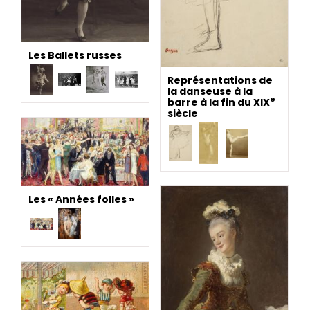
Les Ballets russes
Représentations de
la danseuse à la
e
barre à la fin du XIX
siècle
Les « Années folles »