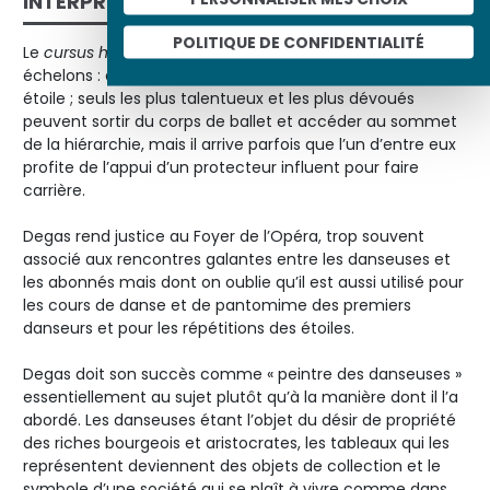
INTERPRÉTATION
POLITIQUE DE CONFIDENTIALITÉ
Le
cursus honorum
des danseurs de l’Opéra compte cinq
échelons : quadrille, coryphée, sujet, premier danseur et
étoile ; seuls les plus talentueux et les plus dévoués
peuvent sortir du corps de ballet et accéder au sommet
de la hiérarchie, mais il arrive parfois que l’un d’entre eux
profite de l’appui d’un protecteur influent pour faire
carrière.
Degas rend justice au Foyer de l’Opéra, trop souvent
associé aux rencontres galantes entre les danseuses et
les abonnés mais dont on oublie qu’il est aussi utilisé pour
les cours de danse et de pantomime des premiers
danseurs et pour les répétitions des étoiles.
Degas doit son succès comme « peintre des danseuses »
essentiellement au sujet plutôt qu’à la manière dont il l’a
abordé. Les danseuses étant l’objet du désir de propriété
des riches bourgeois et aristocrates, les tableaux qui les
représentent deviennent des objets de collection et le
symbole d’une société qui se plaît à vivre comme dans