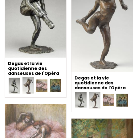
Degas et la vie
quotidienne des
danseuses de l'Opéra
Degas et la vie
quotidienne des
danseuses de l'Opéra