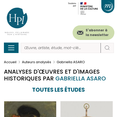
Menu
Paramétrer les cookies
Aller
au
secondaire
contenu
principal
(header)
S'abonner à
la newsletter
Accueil
Auteurs analysés
Gabriella ASARO
ANALYSES D'ŒUVRES ET D'IMAGES
HISTORIQUES PAR
GABRIELLA ASARO
TOUTES LES ÉTUDES