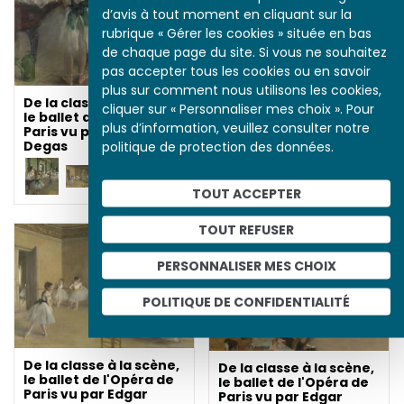
d’avis à tout moment en cliquant sur la
rubrique « Gérer les cookies » située en bas
de chaque page du site. Si vous ne souhaitez
pas accepter tous les cookies ou en savoir
plus sur comment nous utilisons les cookies,
De la classe à la scène,
cliquer sur « Personnaliser mes choix ». Pour
le ballet de l'Opéra de
plus d’information, veuillez consulter notre
Paris vu par Edgar
Degas
politique de protection des données.
Représentations de la
danseuse à la barre à
e
la fin du XIX
siècle
TOUT ACCEPTER
TOUT REFUSER
PERSONNALISER MES CHOIX
POLITIQUE DE CONFIDENTIALITÉ
De la classe à la scène,
De la classe à la scène,
le ballet de l'Opéra de
le ballet de l'Opéra de
Paris vu par Edgar
Paris vu par Edgar