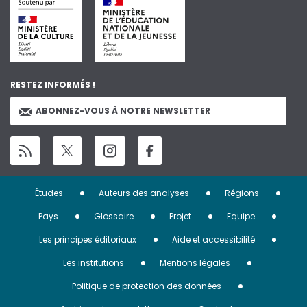
RESTEZ INFORMÉS !
ABONNEZ-VOUS À NOTRE NEWSLETTER
Menu
Études
Auteurs des analyses
Régions
Pied
Pays
Glossaire
Projet
Equipe
de
Les principes éditoriaux
Aide et accessibilité
page
Les institutions
Mentions légales
Politique de protection des données