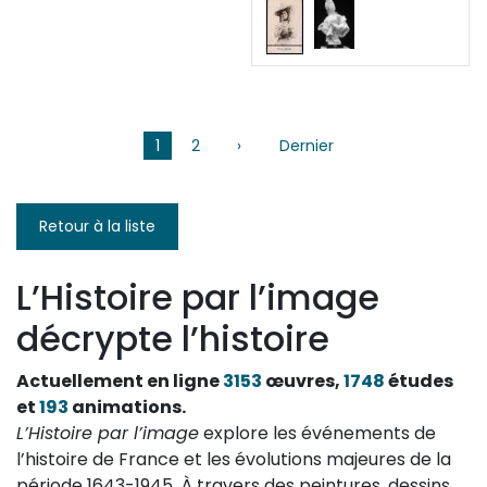
Pagination
1
2
›
Page
Dernier
Dernière
suivante
page
Retour à la liste
L’Histoire par l’image
décrypte l’histoire
Actuellement en ligne
3153
œuvres,
1748
études
et
193
animations.
L’Histoire par l’image
explore les événements de
l’histoire de France et les évolutions majeures de la
période 1643-1945. À travers des peintures, dessins,