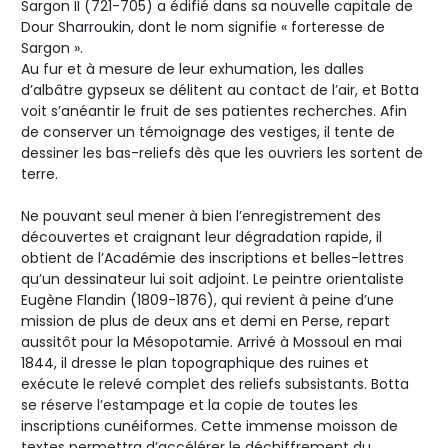
Sargon II (721-705) a édifié dans sa nouvelle capitale de
Dour Sharroukin, dont le nom signifie « forteresse de
Sargon ».
Au fur et à mesure de leur exhumation, les dalles
d’albâtre gypseux se délitent au contact de l’air, et Botta
voit s’anéantir le fruit de ses patientes recherches. Afin
de conserver un témoignage des vestiges, il tente de
dessiner les bas-reliefs dès que les ouvriers les sortent de
terre.
Ne pouvant seul mener à bien l’enregistrement des
découvertes et craignant leur dégradation rapide, il
obtient de l’Académie des inscriptions et belles-lettres
qu’un dessinateur lui soit adjoint. Le peintre orientaliste
Eugène Flandin (1809-1876), qui revient à peine d’une
mission de plus de deux ans et demi en Perse, repart
aussitôt pour la Mésopotamie. Arrivé à Mossoul en mai
1844, il dresse le plan topographique des ruines et
exécute le relevé complet des reliefs subsistants. Botta
se réserve l’estampage et la copie de toutes les
inscriptions cunéiformes. Cette immense moisson de
textes permettra d’accélérer le déchiffrement du