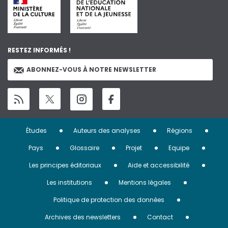
RESTEZ INFORMÉS !
ABONNEZ-VOUS À NOTRE NEWSLETTER
Menu
Études
Auteurs des analyses
Régions
Pied
Pays
Glossaire
Projet
Equipe
de
Les principes éditoriaux
Aide et accessibilité
page
Les institutions
Mentions légales
Politique de protection des données
Archives des newsletters
Contact