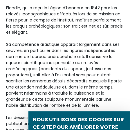
Flandin, qui a reçu la Légion d’honneur en 1842 pour les
relevés iconographiques effectués lors de sa mission en
Perse pour le compte de l’Institut, maîtrise parfaitement
les croquis archéologiques : son trait est net et sûr, précis
et élégant.
Sa compétence artistique apparaît largement dans ses
œuvres, en particulier dans les figures indépendantes
comme ce taureau androcéphale ailé. Il conserve la
rigueur scientifique indispensable aux relevés
archéologiques (accidents du support, justesse des
proportions), sait aller à l’essentiel sans pour autant
sacrifier les nombreux détails décoratifs auxquels il porte
une attention méticuleuse et, dans le même temps,
parvient néanmoins à traduire la puissance et la
grandeur de cette sculpture monumentale par une
habile distribution de l’ombre et de la lumière.
Les dessins de Flandin ont été gravés pour illustrer la
NOUS UTILISONS DES COOKIES SUR
publication de Botta,
Monument de Ninive
(1849-1850),
CE SITE POUR AMÉLIORER VOTRE
immense ouvrage en cinq volumes que l’on peut