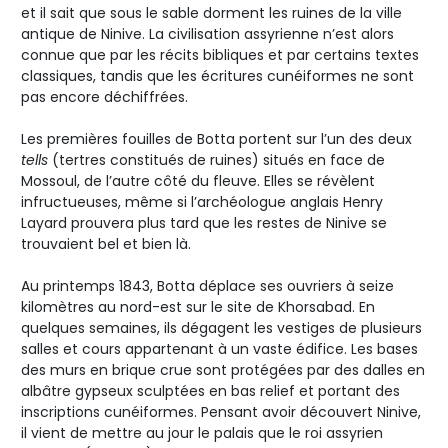
et il sait que sous le sable dorment les ruines de la ville
antique de Ninive. La civilisation assyrienne n’est alors
connue que par les récits bibliques et par certains textes
classiques, tandis que les écritures cunéiformes ne sont
pas encore déchiffrées.
Les premières fouilles de Botta portent sur l’un des deux
tells
(tertres constitués de ruines) situés en face de
Mossoul, de l’autre côté du fleuve. Elles se révèlent
infructueuses, même si l’archéologue anglais Henry
Layard prouvera plus tard que les restes de Ninive se
trouvaient bel et bien là.
Au printemps 1843, Botta déplace ses ouvriers à seize
kilomètres au nord-est sur le site de Khorsabad. En
quelques semaines, ils dégagent les vestiges de plusieurs
salles et cours appartenant à un vaste édifice. Les bases
des murs en brique crue sont protégées par des dalles en
albâtre gypseux sculptées en bas relief et portant des
inscriptions cunéiformes. Pensant avoir découvert Ninive,
il vient de mettre au jour le palais que le roi assyrien