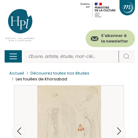
Menu
Paramétrer les cookies
Aller
au
secondaire
contenu
principal
(header)
S'abonner à
la newsletter
Accueil
Découvrez toutes nos études
Les fouilles de Khorsabad