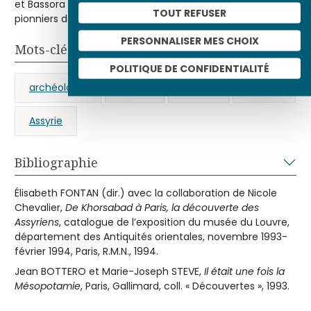
e
et Bassora au milieu du XIX
siècle, ont joué un rôle de
TOUT REFUSER
pionniers dans la recherche archéologique.
PERSONNALISER MES CHOIX
Mots-clés
POLITIQUE DE CONFIDENTIALITÉ
archéologie
Orient
Louvre
musée
Assyrie
Bibliographie
Élisabeth FONTAN (dir.) avec la collaboration de Nicole
Chevalier,
De Khorsabad à Paris, la découverte des
Assyriens
, catalogue de l’exposition du musée du Louvre,
département des Antiquités orientales, novembre 1993-
février 1994, Paris, R.M.N., 1994.
Jean BOTTERO et Marie-Joseph STEVE,
Il était une fois la
Mésopotamie
, Paris, Gallimard, coll. « Découvertes », 1993.