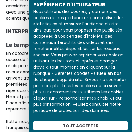
EXPÉRIENCE D'UTILISATEUR.
considérer comme le premier rapport de fouilles rédigé
Nous utilisons des cookies, y compris des
avec une grande objectivité et une parfaite rigueur
cookies de nos partenaires pour réaliser des
scientifique.
statistiques et mesurer l'audience du site
ainsi que pour vous proposer des publicités
INTERPRÉTATION
adaptées à vos centres d'intérêts, des
contenus interactifs, des vidéos et des
Le temps des consuls archéologues
fonctionnalités disponibles sur les réseaux
En octobre 1844, il faut fermer le chantier de Khorsabad à
sociaux. Vous pouvez exprimer vos choix en
cause de l’épuisement des crédits. Botta fait alors un
utilisant les boutons ci-après et changer
choix parmi les sculptures les plus remarquables et les
d’avis à tout moment en cliquant sur la
mieux conservées et les expédie en France, où elles
rubrique « Gérer les cookies » située en bas
arrivent trois ans plus tard, après maintes péripéties. Ces
de chaque page du site. Si vous ne souhaitez
premières fouilles en Mésopotamie ont de grandes
pas accepter tous les cookies ou en savoir
répercussions : les Anglais envoient Layard et Rawlinson à
plus sur comment nous utilisons les cookies,
Nimrud puis à Ninive, et, en 1851, la France charge Victor
cliquer sur « Personnaliser mes choix ». Pour
Place afin de rouvrir le consulat de Mossoul et de
plus d’information, veuillez consulter notre
reprendre le chantier de Khorsabad.
politique de protection des données.
Botta inaugure l’épopée des consuls archéologues,
TOUT ACCEPTER
français ou britanniques, qui, nommés à Mossoul, Bagdad