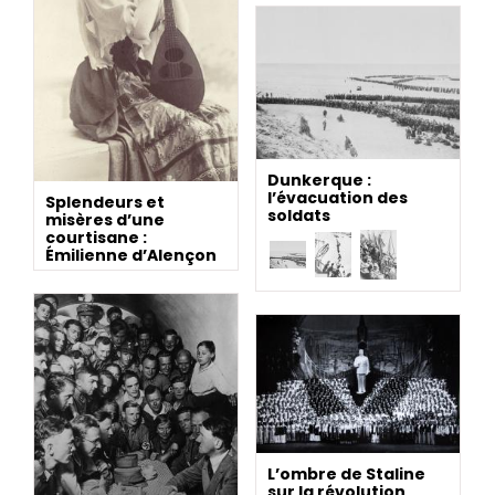
Dunkerque :
l’évacuation des
Splendeurs et
soldats
misères d’une
courtisane :
Émilienne d’Alençon
L’ombre de Staline
sur la révolution