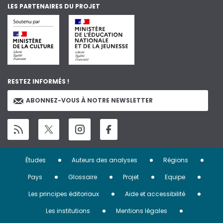
LES PARTENAIRES DU PROJET
RESTEZ INFORMÉS !
ABONNEZ-VOUS À NOTRE NEWSLETTER
Menu
Études
Auteurs des analyses
Régions
Pied
Pays
Glossaire
Projet
Equipe
de
Les principes éditoriaux
Aide et accessibilité
page
Les institutions
Mentions légales