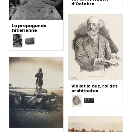
d’Octobre
La propagande
hitlérienne
Viollet le duc, roi des
architectes