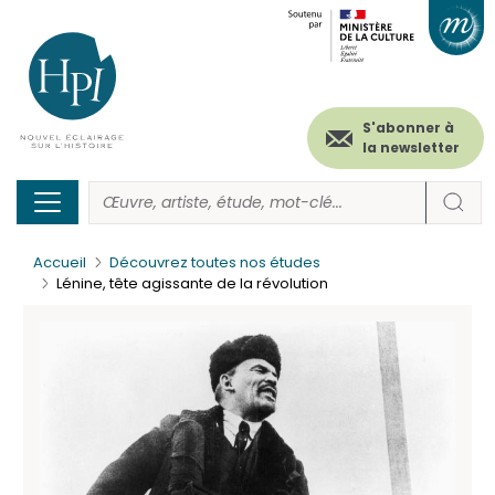
Menu
Paramétrer les cookies
Aller
au
secondaire
contenu
principal
(header)
S'abonner à
la newsletter
Accueil
Découvrez toutes nos études
Lénine, tête agissante de la révolution