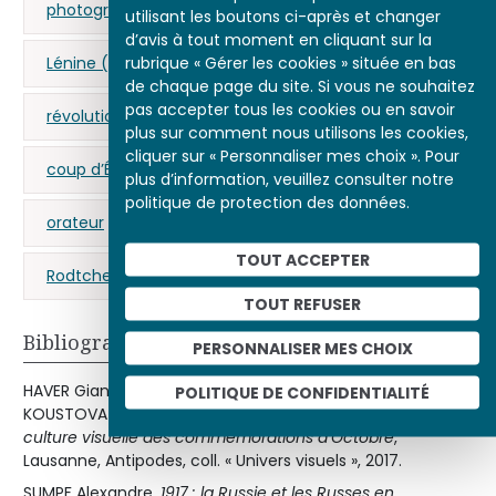
photographie
utilisant les boutons ci-après et changer
d’avis à tout moment en cliquant sur la
rubrique « Gérer les cookies » située en bas
Lénine (Vladimir Ilitch Oulianov, dit)
de chaque page du site. Si vous ne souhaitez
pas accepter tous les cookies ou en savoir
révolution russe
Moscou
bolchevisme
plus sur comment nous utilisons les cookies,
cliquer sur « Personnaliser mes choix ». Pour
coup d’État
mencheviks
Trotski (Léon)
plus d’information, veuillez consulter notre
politique de protection des données.
orateur
Russie
place Rouge
TOUT ACCEPTER
Rodtchenko (Alexandre)
communisme
TOUT REFUSER
Bibliographie
PERSONNALISER MES CHOIX
HAVER Gianni, FAYET Jean-François, GORIN Valérie,
POLITIQUE DE CONFIDENTIALITÉ
KOUSTOVA Emilia (dir.),
Le spectacle de la révolution : la
culture visuelle des commémorations d’Octobre
,
Lausanne, Antipodes, coll. « Univers visuels », 2017.
SUMPF Alexandre,
1917 : la Russie et les Russes en