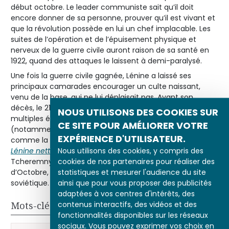
début octobre. Le leader communiste sait qu’il doit
encore donner de sa personne, prouver qu’il est vivant et
que la révolution possède en lui un chef implacable. Les
suites de l’opération et de l’épuisement physique et
nerveux de la guerre civile auront raison de sa santé en
1922, quand des attaques le laissent à demi-paralysé.
Une fois la guerre civile gagnée, Lénine a laissé ses
principaux camarades encourager un culte naissant,
venu de la base, qui ne lui déplaisait pas. Avant son
décès, le 21 janvier 1924, il a pris une forme discrète :
NOUS UTILISONS DES COOKIES SUR
multiples éditions de ses écrits, portraits peints
CE SITE POUR AMÉLIORER VOTRE
(notamment par
Isaak Brodsky
) et images populaires,
EXPÉRIENCE D'UTILISATEUR.
comme la célèbre affiche
Nous utilisons des cookies, y compris des
Lénine nettoie le monde de ses saletés
(Deni et
cookies de nos partenaires pour réaliser des
Tcheremnykh, 1920). Lénine incarne la révolution
statistiques et mesurer l'audience du site
d’Octobre, comme Staline incarnera plus tard le régime
ainsi que pour vous proposer des publicités
soviétique.
adaptées à vos centres d'intérêts, des
contenus interactifs, des vidéos et des
Mots-clés
fonctionnalités disponibles sur les réseaux
sociaux. Vous pouvez exprimer vos choix en