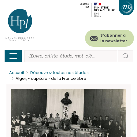
Menu
Paramétrer les cookies
Aller
au
secondaire
contenu
principal
(header)
S'abonner à
la newsletter
Accueil
Découvrez toutes nos études
Alger, « capitale » de la France Libre