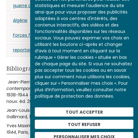
statistiques et mesurer l'audience du site
guerre de 39-45
de Gaulle (Charles)
ainsi que pour vous proposer des publicités
adaptées à vos centres d'intérêts, des
Algérie
Résistance
Libération (guerre)
contenus interactifs, des vidéos et des
fonctionnalités disponibles sur les réseaux
Forces françaises libres
photographie
sociaux. Vous pouvez exprimer vos choix en
utilisant les boutons ci-après et changer
reportage
Londres
d’avis à tout moment en cliquant sur la
rubrique « Gérer les cookies » située en bas
de chaque page du site. Si vous ne souhaitez
Bibliographie
pas accepter tous les cookies ou en savoir
plus sur comment nous utilisons les cookies,
Jean-Pierre AZÉMA,
Nouvelle histoire de la France
cliquer sur « Personnaliser mes choix ». Pour
contemporaine
, tome XIV « De Munich à la Libération,
plus d’information, veuillez consulter notre
1938-1944 », Paris, Le Seuil, coll. « Points Histoire », 1979,
politique de protection des données.
nouv. éd. 2002.
Jean-Louis CRÉMIEUX-BRILHAC,
La France libre
, Paris,
TOUT ACCEPTER
Gallimard, 1996.
TOUT REFUSER
Yves Maxime DANAN,
La Vie politique à Alger de 1940 à
1944
, Paris, L.G.D.J., 1963.
PERSONNALISER MES CHOIX