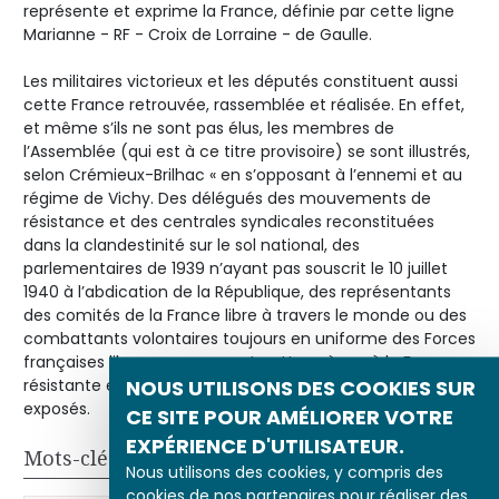
représente et exprime la France, définie par cette ligne
Marianne - RF - Croix de Lorraine - de Gaulle.
Les militaires victorieux et les députés constituent aussi
cette France retrouvée, rassemblée et réalisée. En effet,
et même s’ils ne sont pas élus, les membres de
l’Assemblée (qui est à ce titre provisoire) se sont illustrés,
selon Crémieux-Brilhac « en s’opposant à l’ennemi et au
régime de Vichy. Des délégués des mouvements de
résistance et des centrales syndicales reconstituées
dans la clandestinité sur le sol national, des
parlementaires de 1939 n’ayant pas souscrit le 10 juillet
1940 à l’abdication de la République, des représentants
des comités de la France libre à travers le monde ou des
combattants volontaires toujours en uniforme des Forces
françaises libres » composent cette scène où la France
NOUS UTILISONS DES COOKIES SUR
résistante et le chef qu’elle se reconnaît désormais sont
exposés.
CE SITE POUR AMÉLIORER VOTRE
EXPÉRIENCE D'UTILISATEUR.
Mots-clés
Nous utilisons des cookies, y compris des
cookies de nos partenaires pour réaliser des