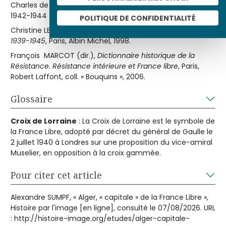
Charles de GAULLE,
Mémoires de guerre
, tome II « L’unité :
1942-1944 », Paris, Plon, 1956.
POLITIQUE DE CONFIDENTIALITÉ
Christine LEVISSE-TOUZE,
L’Afrique du Nord dans la guerre,
1939-1945
, Paris, Albin Michel, 1998.
François MARCOT (dir.),
Dictionnaire historique de la
Résistance. Résistance intérieure et France libre
, Paris,
Robert Laffont, coll. « Bouquins », 2006.
Glossaire
Croix de Lorraine
: La Croix de Lorraine est le symbole de
la France Libre, adopté par décret du général de Gaulle le
2 juillet 1940 à Londres sur une proposition du vice-amiral
Muselier, en opposition à la croix gammée.
Pour citer cet article
Alexandre SUMPF, « Alger, « capitale » de la France Libre »,
Histoire par l'image [en ligne], consulté le 07/08/2026. URL
: http://histoire-image.org/etudes/alger-capitale-