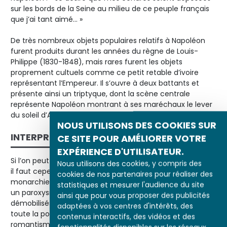
sur les bords de la Seine au milieu de ce peuple français
que j’ai tant aimé… »
De très nombreux objets populaires relatifs à Napoléon
furent produits durant les années du règne de Louis-
Philippe (1830-1848), mais rares furent les objets
proprement cultuels comme ce petit retable d’ivoire
représentant l’Empereur. Il s’ouvre à deux battants et
présente ainsi un triptyque, dont la scène centrale
représente Napoléon montrant à ses maréchaux le lever
du soleil d’Austerlitz.
NOUS UTILISONS DES COOKIES SUR
INTERPRÉTATION
CE SITE POUR AMÉLIORER VOTRE
EXPÉRIENCE D'UTILISATEUR.
Si l’on peut faire remonter le culte de Napoléon au sacre,
Nous utilisons des cookies, y compris des
il faut cependant attendre la Restauration et surtout la
cookies de nos partenaires pour réaliser des
monarchie de Juillet pour voir cette vénération atteindre
statistiques et mesurer l'audience du site
un paroxysme. D’abord œuvre des anciens soldats
ainsi que pour vous proposer des publicités
démobilisés, les célèbres demi-soldes, il gagna bientôt
adaptées à vos centres d'intérêts, des
toute la population, à mesure que se développait le
contenus interactifs, des vidéos et des
romantisme que diffusaient en France les jeunes gens de