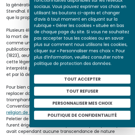
fonctionnalités disponibles sur les réseaux
la génération de 1830, en particulier Vigny, Musset, Hugo,
sociaux. Vous pouvez exprimer vos choix en
Stendhal. Il entendait magnifier une image de Napoléon
utilisant les boutons ci-après et changer
que la propagande des alliés avait ternie en 1814-1815.
d’avis à tout moment en cliquant sur la
rubrique « Gérer les cookies » située en bas
Plusieurs éléments ont contribué à développer ce culte. A
de chaque page du site. Si vous ne souhaitez
la mort de Napoléon, on présenta tout d’abord l’Empereur
pas accepter tous les cookies ou en savoir
comme un génie abandonné dans son île. Bientôt la
plus sur comment nous utilisons les cookies,
publication du
Mémorial de Sainte-Hélène
par Las Cases
cliquer sur « Personnaliser mes choix ». Pour
(1823), œuvre de Napoléon lui-même, permit d’entretenir
plus d’information, veuillez consulter notre
cette légende. Puis en 1840, le retour des cendres fut
politique de protection des données.
interprété par beaucoup comme la résurrection du héros
et par là de l’Empire.
TOUT ACCEPTER
Pour bien comprendre ce culte, il faut cependant le
TOUT REFUSER
replacer dans le contexte plus large du matérialisme
triomphant avec la Révolution. Dès 1793-1794, la
PERSONNALISER MES CHOIX
Convention avait créé sa propre
religion de la Raison ou de l’Être suprême
.
Marat
, Le
POLITIQUE DE CONFIDENTIALITÉ
Peletier de Saint-Fargeau,
Joseph Bara
, figures laïques,
furent érigés en saints martyrs de la République. Il n’y
avait cependant aucune transcendance de nature