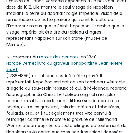
L’œuvre de Dabos, véritable apparition d’un nouveau dieu,
date de 1812. Elle montre le seul visage de Napoléon
irradiant la terre où apparaît l’aigle impériale. Vision déjà
romantique que cette gravure qui servit le culte de
l’Empereur mieux que la Saint-Napoléon. Il semble que le
visage impérial ait été tiré du tableau d’Ingres
représentant Napoléon sur son trône (musée de
l’Armée).
Au moment du
retour des cendres
, en 1840,
Horace Vernet livra au graveur bonapartiste Jean-Pierre
Jazet
(1788-1856) un tableau destiné à être gravé. Il
représentait Napoléon sortant de son tombeau, véritable
allégorie du souverain ressuscité qui, à l’évidence, reprend
l’iconographie du Christ. Le tableau original n’est plus
connu mais il fut rapidement diffusé sur de nombreux
objets, outre les gravures, tels des boîtes et tabatières,
foulards, etc., et il fut également très vite connu à
l’étranger comme le montre la gravure de l’Allemand
Werner accompagnée du texte bilingue du testament de
Napoléon : « Je désire que mes cendres soient déposées