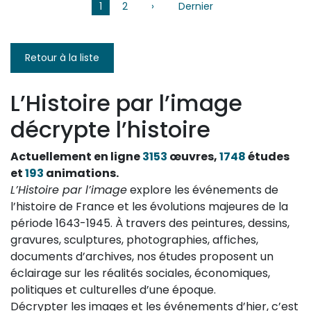
Pagination
1
2
›
Page
Dernier
Dernière
suivante
page
Retour à la liste
L’Histoire par l’image
décrypte l’histoire
Actuellement en ligne
3153
œuvres,
1748
études
et
193
animations.
L’Histoire par l’image
explore les événements de
l’histoire de France et les évolutions majeures de la
période 1643-1945. À travers des peintures, dessins,
gravures, sculptures, photographies, affiches,
documents d’archives, nos études proposent un
éclairage sur les réalités sociales, économiques,
politiques et culturelles d’une époque.
Décrypter les images et les événements d’hier, c’est