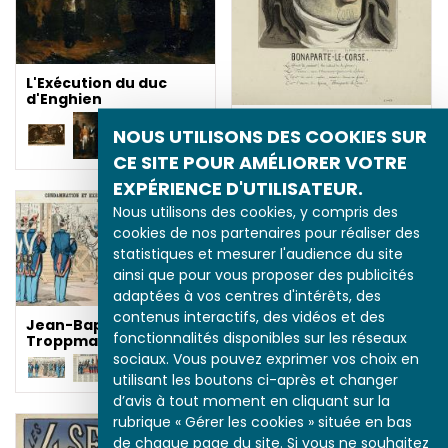
L'Exécution du duc
d'Enghien
L'Exécution du duc
NOUS UTILISONS DES COOKIES SUR
d'Enghien
CE SITE POUR AMÉLIORER VOTRE
EXPÉRIENCE D'UTILISATEUR.
Nous utilisons des cookies, y compris des
cookies de nos partenaires pour réaliser des
statistiques et mesurer l'audience du site
ainsi que pour vous proposer des publicités
adaptées à vos centres d'intérêts, des
contenus interactifs, des vidéos et des
Jean-Baptiste
fonctionnalités disponibles sur les réseaux
Troppmann
sociaux. Vous pouvez exprimer vos choix en
utilisant les boutons ci-après et changer
Jean-Baptiste
d’avis à tout moment en cliquant sur la
Troppmann
rubrique « Gérer les cookies » située en bas
de chaque page du site. Si vous ne souhaitez