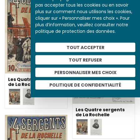
pas accepter tous les cookies ou en savoir
plus sur comment nous utilisons les cookies,
cliquer sur « Personnaliser mes choix ». Pour
plus d’information, veuillez consulter notre
politique de protection des données.
TOUT ACCEPTER
TOUT REFUSER
PERSONNALISER MES CHOIX
Les Quatre sergents
de La Rochelle
POLITIQUE DE CONFIDENTIALITÉ
Les Quatre sergents
de La Rochelle