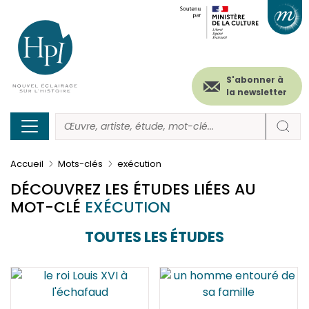
Menu
Paramétrer les cookies
Aller
au
secondaire
contenu
principal
(header)
S'abonner à
la newsletter
Accueil
Mots-clés
exécution
DÉCOUVREZ LES ÉTUDES LIÉES AU
MOT-CLÉ
EXÉCUTION
TOUTES LES ÉTUDES