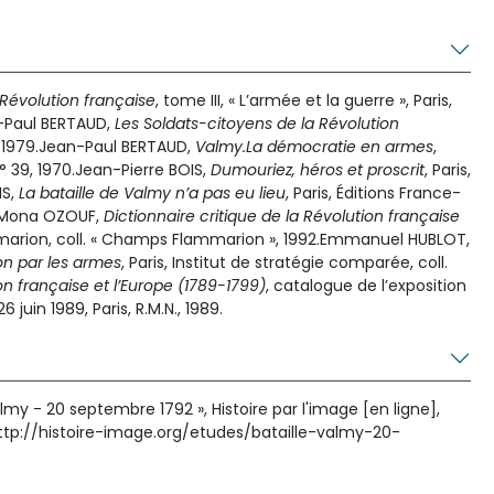
 Révolution française
, tome III, « L’armée et la guerre », Paris,
an-Paul BERTAUD,
Les Soldats-citoyens de la Révolution
t, 1979.Jean-Paul BERTAUD,
Valmy.La démocratie en armes
,
» n° 39, 1970.Jean-Pierre BOIS,
Dumouriez, héros et proscrit
, Paris,
IS,
La bataille de Valmy n’a pas eu lieu
, Paris, Éditions France-
t Mona OZOUF,
Dictionnaire critique de la Révolution française
mmarion, coll. « Champs Flammarion », 1992.Emmanuel HUBLOT,
on par les armes
, Paris, Institut de stratégie comparée, coll.
on française et l’Europe (1789-1799)
, catalogue de l’exposition
 juin 1989, Paris, R.M.N., 1989.
almy - 20 septembre 1792 », Histoire par l'image [en ligne],
http://histoire-image.org/etudes/bataille-valmy-20-