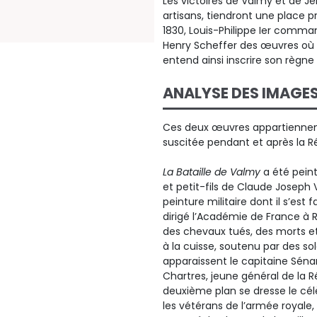
Les victoires de Valmy et de Je
artisans, tiendront une place pr
1830, Louis-Philippe Ier comman
Henry Scheffer des œuvres où il 
entend ainsi inscrire son règne 
ANALYSE DES IMAGE
Ces deux œuvres appartiennent
suscitée pendant et après la Ré
La Bataille de Valmy
a été peint
et petit-fils de Claude Joseph V
peinture militaire dont il s’est f
dirigé l’Académie de France à 
des chevaux tués, des morts et
à la cuisse, soutenu par des s
apparaissent le capitaine Séna
Chartres, jeune général de la R
deuxième plan se dresse le cél
les vétérans de l’armée royale, l