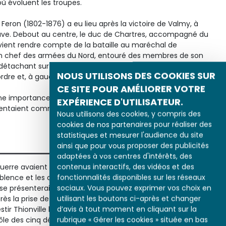
où évoluent les troupes.
 Feron (1802-1876) a eu lieu après la victoire de Valmy, à
auve. Debout au centre, le duc de Chartres, accompagné du
vient rendre compte de la bataille au maréchal de
hef des armées du Nord, entouré des membres de son
e détachant sur la plaine champenoise, apparaissent, à droite,
NOUS UTILISONS DES COOKIES SUR
rdre et, à gauche, le village de Valmy.
CE SITE POUR AMÉLIORER VOTRE
 importance particulière aux yeux du roi Louis-Philippe,
EXPÉRIENCE D'UTILISATEUR.
sentaient comme un patriote et justifiaient son adhésion
Nous utilisons des cookies, y compris des
cookies de nos partenaires pour réaliser des
statistiques et mesurer l'audience du site
ainsi que pour vous proposer des publicités
adaptées à vos centres d'intérêts, des
contenus interactifs, des vidéos et des
erre avaient rempli de joie les contre-révolutionnaires,
fonctionnalités disponibles sur les réseaux
nce et les amis de la cour à Paris. Tous rêvaient de ce jour
sociaux. Vous pouvez exprimer vos choix en
e présenterait en libérateur aux portes de Paris.
utilisant les boutons ci-après et changer
s la prise de Longwy et de Verdun, au lieu de marcher sur
d’avis à tout moment en cliquant sur la
estir Thionville le 4 septembre. Ce retard permet à
rubrique « Gérer les cookies » située en bas
e des cinq défilés de l’Argonne, « les Thermopyles » de la