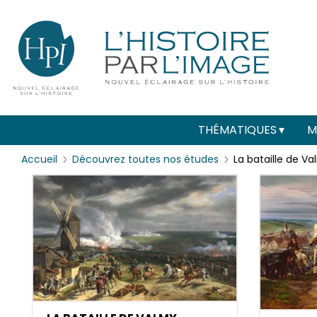
Menu
Paramétrer les cookies
secondaire
(header)
Main
THÉMATIQUES
M
navigation
Accueil
Découvrez toutes nos études
La bataille de V