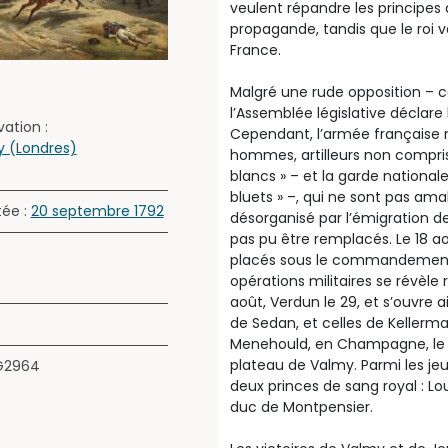
veulent répandre les principes
propagande, tandis que le roi v
France.
Malgré une rude opposition – 
l’Assemblée législative déclare 
ation :
Cependant, l’armée française 
y (Londres)
hommes, artilleurs non compris.
blancs » – et la garde nationale
bluets » –, qui ne sont pas a
tée :
20 septembre 1792
désorganisé par l’émigration de
pas pu être remplacés. Le 18 a
placés sous le commandement d
opérations militaires se révèl
août, Verdun le 29, et s’ouvre 
de Sedan, et celles de Kellerm
Menehould, en Champagne, le 19
plateau de Valmy. Parmi les j
G2964
deux princes de sang royal : Lo
duc de Montpensier.