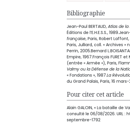
Bibliographie
Jean-Paul BERTAUD,
Atlas de la
Éditions de l’E.H.E.S.S., 1989.Je
française
, Paris, Robert Laffon
Paris, Julliard, coll. « Archives 
Perrin, 2005.Bernard L.BOISANTA
Empire, 1967.François FURET e
(entrée « Armée »), Paris, Fla
Valmy ou la Défense de la Nati
« Fondations », 1987.
La Révoluti
du Grand Palais, Paris, 16 mars-26
Pour citer cet article
Alain GALOIN, « La bataille de V
consulté le 06/08/2026. URL : 
septembre-1792