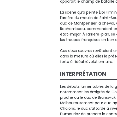
apparaît le champ de bataille 
La scène qu’a peinte Éloi Firmin
l’arrière du moulin de Saint-S
duc de Montpensier, à cheval, 
Rochambeau, commandant en c
état-major. À l’arrière-plan, s
les troupes françaises en bon o
Ces deux œuvres revêtaient une
dans la mesure où elles le pré
forte à l’idéal révolutionnaire.
INTERPRÉTATION
Les débuts lamentables de la gu
notamment les émigrés de Coble
proche où le duc de Brunswick s
Malheureusement pour eux, aprè
Châlons, le duc s’attarde à inv
Dumouriez de prendre le contrôl