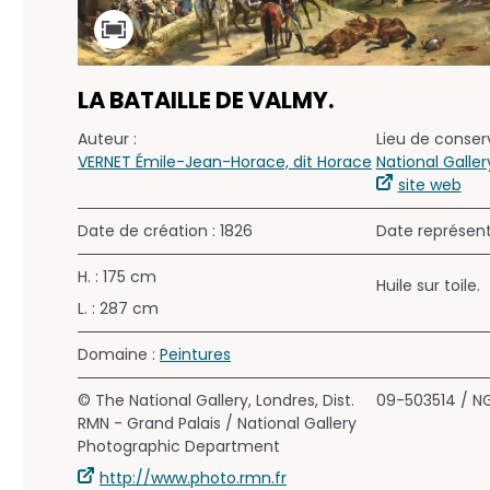
LA BATAILLE DE VALMY.
Auteur :
Lieu de conserv
VERNET Émile-Jean-Horace, dit Horace
National Galler
site web
Date de création : 1826
Date représen
H. : 175 cm
Huile sur toile.
L. : 287 cm
Domaine :
Peintures
© The National Gallery, Londres, Dist.
09-503514 / N
RMN - Grand Palais / National Gallery
Photographic Department
http://www.photo.rmn.fr