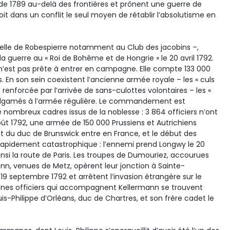
 de 1789 au-delà des frontières et prônent une guerre de
oit dans un conflit le seul moyen de rétablir l’absolutisme en
celle de Robespierre notamment au Club des jacobins –,
la guerre au « Roi de Bohême et de Hongrie » le 20 avril 1792.
n’est pas prête à entrer en campagne. Elle compte 133 000
 En son sein coexistent l’ancienne armée royale – les « culs
 renforcée par l’arrivée de sans-culottes volontaires – les «
malgamés à l’armée régulière. Le commandement est
 nombreux cadres issus de la noblesse : 3 864 officiers n’ont
oût 1792, une armée de 150 000 Prussiens et Autrichiens
u duc de Brunswick entre en France, et le début des
e rapidement catastrophique : l’ennemi prend Longwy le 20
ainsi la route de Paris. Les troupes de Dumouriez, accourues
ann, venues de Metz, opèrent leur jonction à Sainte-
 septembre 1792 et arrêtent l’invasion étrangère sur le
eunes officiers qui accompagnent Kellermann se trouvent
uis-Philippe d’Orléans, duc de Chartres, et son frère cadet le