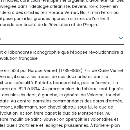
mmapes, dont Louis-Philippe s’enorgueillit d’avoir été l’un des
ivilégiée dans l’idéologie orléaniste. Devenu roi-citoyen en
dera à des artistes tels Horace Vernet, Éloi Firmin Feron ou
pose parmi les grandes figures militaires de l’an Ier. Il
dans la continuité de la Révolution et de l’Empire.
S
 à l’abondante iconographie que l’épopée révolutionnaire a
volution française.
e en 1826 par Horace Vernet (1789-1863). Fils de Carle Vernet
ernet, il a suivi les traces de ces deux artistes dans la
ait une spécialité. Patriote, bonapartiste, puis orléaniste, il a
Rome de 1829 à 1834. Au premier plan du tableau sont figurés
 des blessés dont, à gauche, le général de Valence, touché
oldats. Au centre, parmi les commandants des corps d’armée,
rmont, Kellermann, son cheval abattu sous lui, le duc de
évolution, et son frère cadet le duc de Montpensier. Au
èbre moulin de Saint-Sauve ; on aperçoit les volontaires et
es duels d’artillerie et les lignes prussiennes. À l’arrière-plan