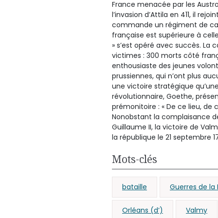
France menacée par les Austro-
l’invasion d’Attila en 411, il rej
commande un régiment de cavale
française est supérieure à cell
» s’est opéré avec succès. La
victimes : 300 morts côté fran
enthousiaste des jeunes volont
prussiennes, qui n’ont plus au
une victoire stratégique qu’une
révolutionnaire, Goethe, prése
prémonitoire : « De ce lieu, de 
Nonobstant la complaisance de 
Guillaume II, la victoire de V
la république le 21 septembre 1
Mots-clés
bataille
Guerres de la 
Orléans (d’)
Valmy