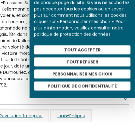
de chaque page du site. Si vous ne souhaitez
Prussiens. Sur le plateau de Valmy où s’était déjà brisée
pas accepter tous les cookies ou en savoir
oint Kellermann qui a, à ses côtés, le duc de Chartres, qui
plus sur comment nous utilisons les cookies,
rie, et son jeune frère le duc de Montpensier. L’artillerie
cliquer sur « Personnaliser mes choix ». Pour
e de l’ennemi, et l’amalgame entre « culs blancs » et « bluets
plus d’information, veuillez consulter notre
 canonnade ne dure que quelques heures, faisant peu de
politique de protection des données.
çais, 184 dans le camp ennemi. Le courage et le patriotisme
aires de Kellermann surprennent les troupes austro-
cune volonté de reprendre le combat. Ainsi Valmy est-il moins
TOUT ACCEPTER
 victoire morale et politique. Découvrant soudain l’univers
nt sur le théâtre des opérations, constate de façon
TOUT REFUSER
ce jour, date une ère nouvelle de l’histoire du monde. »
Dumouriez, qui favorise la retraite des troupes de Frédéric-
PERSONNALISER MES CHOIX
almy consacre la chute de la royauté. La Convention proclame
792.
POLITIQUE DE CONFIDENTIALITÉ
Révolution française
Louis-Philippe