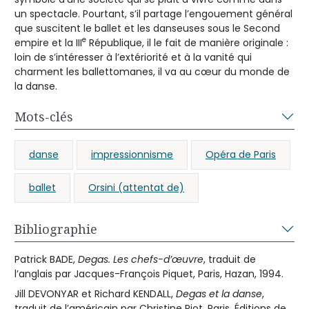
un spectacle. Pourtant, s’il partage l’engouement général
que suscitent le ballet et les danseuses sous le Second
e
empire et la III
République, il le fait de manière originale :
loin de s’intéresser à l’extériorité et à la vanité qui
charment les ballettomanes, il va au cœur du monde de
la danse.
Mots-clés
danse
impressionnisme
Opéra de Paris
ballet
Orsini (attentat de)
Bibliographie
Patrick BADE,
Degas. Les chefs-d’œuvre
, traduit de
l’anglais par Jacques-François Piquet, Paris, Hazan, 1994.
Jill DEVONYAR et Richard KENDALL,
Degas et la danse
,
traduit de l’américain par Christine Piot, Paris, Éditions de