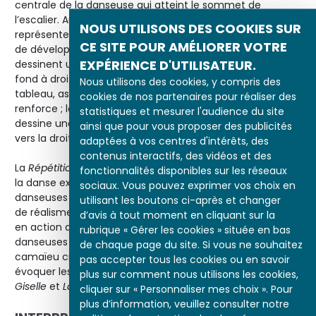
centrale de la danseuse qui atteint le sommet de
l’escalier. Au lieu d’utiliser la toile dans sa hauteur pour
NOUS UTILISONS DES COOKIES SUR
représenter le mouvement d’ascension, Degas a choisi
CE SITE POUR AMÉLIORER VOTRE
de développer la scène dans sa longueur : les danseuses
EXPÉRIENCE D'UTILISATEUR.
dessinent une ligne oblique qui court jusqu’à la fenêtre du
fond à droite ; le contraste entre la partie gauche du
Nous utilisons des cookies, y compris des
tableau, assez sombre, et la partie droite, claire, la
cookies de nos partenaires pour réaliser des
renforce ; la discrète différence de peinture du mur
statistiques et mesurer l'audience du site
dessine une autre oblique ; les deux entraînent le regard
ainsi que pour vous proposer des publicités
vers la droite, ce qui contribue à traduire le mouvement.
adaptées à vos centres d'intérêts, des
contenus interactifs, des vidéos et des
La
Répétition d’un ballet sur la scène
, premier tableau sur
fonctionnalités disponibles sur les réseaux
la danse exposé par Degas, montre le travail des
sociaux. Vous pouvez exprimer vos choix en
danseuses sur la scène, avec un fort contraste, fascinant
utilisant les boutons ci-après et changer
de réalisme, entre les attitudes gracieuses des ballerines
d’avis à tout moment en cliquant sur la
en action dans le fond et les poses inélégantes des
rubrique « Gérer les cookies » située en bas
danseuses au repos au premier plan. La peinture en
de chaque page du site. Si vous ne souhaitez
camaïeu crée une atmosphère lunaire qui n’est pas sans
pas accepter tous les cookies ou en savoir
évoquer les ballets blancs, symboles du romantisme :
plus sur comment nous utilisons les cookies,
Giselle
et
La Sylphide
.
cliquer sur « Personnaliser mes choix ». Pour
plus d’information, veuillez consulter notre