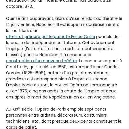
destruction par un incendie dans la nuit du 28 au 29
octobre 1873.
Quinze ans auparavant, alors qu’il se rendait au théâtre le
14 janvier 1858, Napoléon III échappe miraculeusement à
la mort lors d’un
attentat préparé par le patriote Felice Orsini
pour plaider
la cause de l’indépendance italienne. Cet événement
tragique (l’attentat fait huit morts et cent cinquante
blessés) pousse Napoléon III à annoncer la
construction d’un nouveau théâtre
. Le concours organisé
à cette fin, qui se clôt en 1860, est remporté par Charles
Garnier (1825-1898), auteur d’un projet novateur et
grandiose qui correspond bien à l’esprit du second
Empire. Ironie du sort, le nouvel Opéra ne sera inauguré
qu’en 1875, cinq ans après la chute de l’Empire et deux
ans après la mort de Napoléon III, en exil en Angleterre.
e
Au XIX
siècle, l’Opéra de Paris emploie sept cents
personnes entre artistes, décorateurs, costumiers,
techniciens, etc., dont presque deux cents constituent le
corps de ballet.