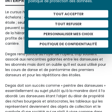
INTERPRÉTATION
politique de protection des données.
Le
cursus honorum
des danseurs de l’Opéra compte cinq
TOUT ACCEPTER
échelons : quadrille, coryphée, sujet, premier danseur et
étoile ; seuls les plus talentueux et les plus dévoués
TOUT REFUSER
peuvent sortir du corps de ballet et accéder au sommet
de la hiérarchie, mais il arrive parfois que l’un d’entre eux
PERSONNALISER MES CHOIX
profite de l’appui d’un protecteur influent pour faire
carrière.
POLITIQUE DE CONFIDENTIALITÉ
Degas rend justice au Foyer de l’Opéra, trop souvent
associé aux rencontres galantes entre les danseuses et
les abonnés mais dont on oublie qu’il est aussi utilisé pour
les cours de danse et de pantomime des premiers
danseurs et pour les répétitions des étoiles.
Degas doit son succès comme « peintre des danseuses »
essentiellement au sujet plutôt qu’à la manière dont il l’a
abordé. Les danseuses étant l’objet du désir de propriété
des riches bourgeois et aristocrates, les tableaux qui les
représentent deviennent des objets de collection et le
symbole d’une société qui se plaît à vivre comme dans