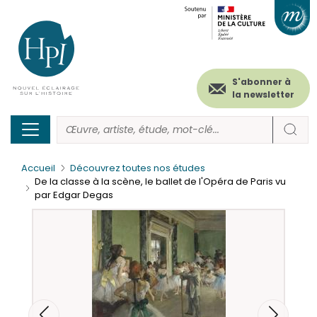
Menu
Paramétrer les cookies
Aller
au
secondaire
contenu
principal
(header)
S'abonner à
la newsletter
Accueil
Découvrez toutes nos études
De la classe à la scène, le ballet de l'Opéra de Paris vu
par Edgar Degas