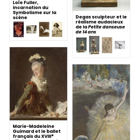
Loïe Fuller,
incarnation du
Symbolisme sur la
Degas sculpteur et le
scène
réalisme audacieux
de la
Petite danseuse
de 14 ans
Marie-Madeleine
Guimard et le ballet
e
français du XVIII