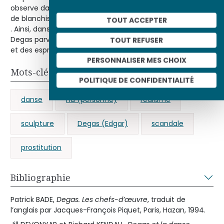
observe dans leur travail de danseuses, de
repasseuses
,
de blanchisseuses, ou qu’il les surprenne dans leur
intimité
TOUT ACCEPTER
. Ainsi, dans ses sculptures représentant des danseuses,
Degas parvient à reproduire l’équilibre magique des corps
TOUT REFUSER
et des esprits.
PERSONNALISER MES CHOIX
Mots-clés
POLITIQUE DE CONFIDENTIALITÉ
danse
nu (personne)
réalisme
sculpture
Degas (Edgar)
scandale
prostitution
Bibliographie
Patrick BADE,
Degas. Les chefs-d’œuvre
, traduit de
l’anglais par Jacques-François Piquet, Paris, Hazan, 1994.