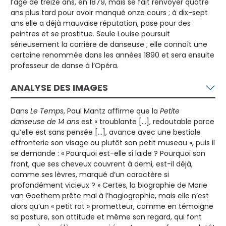
l’âge de treize ans, en 1879, mais se fait renvoyer quatre
ans plus tard pour avoir manqué onze cours ; à dix-sept
ans elle a déjà mauvaise réputation, pose pour des
peintres et se prostitue. Seule Louise poursuit
sérieusement la carrière de danseuse ; elle connaît une
certaine renommée dans les années 1890 et sera ensuite
professeur de danse à l’Opéra.
ANALYSE DES IMAGES
Dans
Le Temps
, Paul Mantz affirme que la
Petite
danseuse de 14 ans
est « troublante […], redoutable parce
qu’elle est sans pensée […], avance avec une bestiale
effronterie son visage ou plutôt son petit museau », puis il
se demande : « Pourquoi est-elle si laide ? Pourquoi son
front, que ses cheveux couvrent à demi, est-il déjà,
comme ses lèvres, marqué d’un caractère si
profondément vicieux ? » Certes, la biographie de Marie
van Goethem prête mal à l’hagiographie, mais elle n’est
alors qu’un « petit rat » prometteur, comme en témoigne
sa posture, son attitude et même son regard, qui font