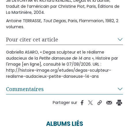
Jill DEVONYAR et Richard KENDALL,
Degas et la danse
,
traduit de l’américain par Christine Piot, Paris, Éditions de
La Martinière, 2004.
Antoine TERRASSE,
Tout Degas
, Paris, Flammarion, 1982, 2
volumes.
Pour citer cet article
Gabriella ASARO, « Degas sculpteur et le réalisme
audacieux de la
Petite danseuse de 14 ans
», Histoire par
l'image [en ligne], consulté le 07/08/2026. URL :
http://histoire-image.org/etudes/degas-sculpteur-
realisme-audacieux-petite-danseuse-14-ans
Commentaires
Partager sur
ALBUMS LIÉS