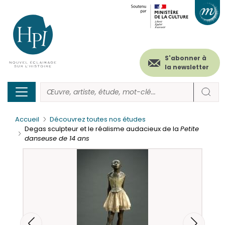
Menu
Paramétrer les cookies
Aller
au
secondaire
contenu
principal
(header)
S'abonner à
la newsletter
Accueil
Découvrez toutes nos études
Degas sculpteur et le réalisme audacieux de la
Petite
danseuse de 14 ans