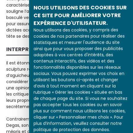
caractérise le style de Degas. La nudité du modèle
NOUS UTILISONS DES COOKIES SUR
souligne l’attitude parfaite de la danseuse au torse
CE SITE POUR AMÉLIORER VOTRE
basculé vers le sol, jambe gauche levée, bras écartés
EXPÉRIENCE D'UTILISATEUR.
pour assurer son équilibre, en tous points conforme aux
Nous utilisons des cookies, y compris des
dictées académiques : entre la pointe du pied levé et sa
cookies de nos partenaires pour réaliser des
tête se dessine une ligne oblique continue.
statistiques et mesurer l'audience du site
INTERPRÉTATION
ainsi que pour vous proposer des publicités
adaptées à vos centres d'intérêts, des
contenus interactifs, des vidéos et des
Il est étonnant aujourd’hui de voir comment une
fonctionnalités disponibles sur les réseaux
sculpture représentant une jeune fille qui n’a rien
sociaux. Vous pouvez exprimer vos choix en
d’aguicheur a pu susciter de féroces critiques, mais il faut
utilisant les boutons ci-après et changer
considérer que l’époque a sur les mœurs des danseuses
d’avis à tout moment en cliquant sur la
une opinion loin d’être flatteuse. Il semblerait même que
rubrique « Gérer les cookies » située en bas
les critiques projettent sur la figure de la petite danseuse
de chaque page du site. Si vous ne souhaitez
leurs propres vices, désirs inavoués, pulsions étouffées ou
pas accepter tous les cookies ou en savoir
secrètement assouvies.
plus sur comment nous utilisons les cookies,
cliquer sur « Personnaliser mes choix ». Pour
Contrairement à une certaine image misogyne de
plus d’information, veuillez consulter notre
Degas, son travail montre une attention dépourvue de
politique de protection des données.
mépris et de moralisme à l’égard des femmes, qu’il les