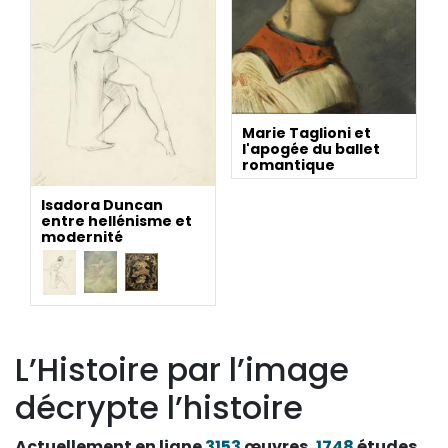
Marie Taglioni et
l'apogée du ballet
romantique
Isadora Duncan
entre hellénisme et
modernité
L’Histoire par l’image
décrypte l’histoire
Actuellement en ligne
3153
œuvres,
1748
études