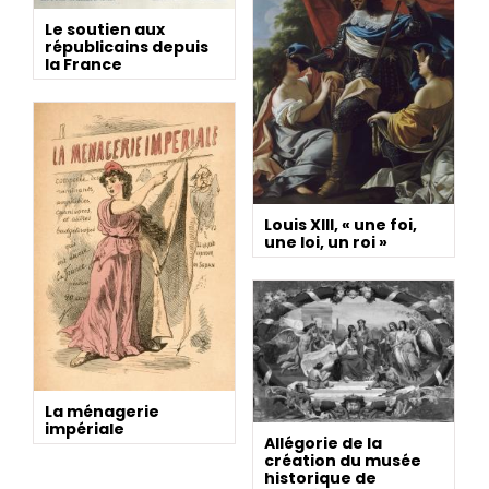
Le soutien aux
républicains depuis
la France
Louis XIII, « une foi,
une loi, un roi »
La ménagerie
impériale
Allégorie de la
création du musée
historique de