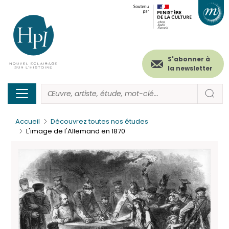
Menu
Paramétrer les cookies
Aller
au
secondaire
contenu
principal
(header)
S'abonner à
la newsletter
Accueil
Découvrez toutes nos études
L'image de l'Allemand en 1870