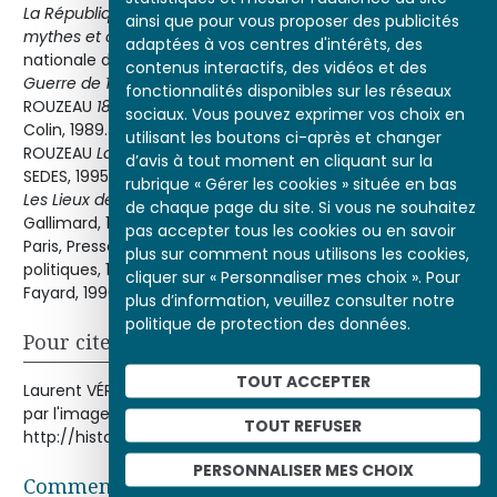
La République
Paris, Gallimard, 1984.Ouriel RESHEF
Guerre,
ainsi que pour vous proposer des publicités
mythes et caricature
Paris, Presse de la Fondation
adaptées à vos centres d'intérêts, des
nationale des Sciences politiques, 1984.François ROTH
La
contenus interactifs, des vidéos et des
Guerre de 1870
Paris, Fayard, 1990.Stéphane AUDOUIN-
fonctionnalités disponibles sur les réseaux
ROUZEAU
1870, la France dans la guerre
Paris, Armand
sociaux. Vous pouvez exprimer vos choix en
Colin, 1989.Jean-Jacques BECKER, Stéphane AUDOUIN-
utilisant les boutons ci-après et changer
ROUZEAU
La France, la nation, la guerre : 1850-1920
Paris,
d’avis à tout moment en cliquant sur la
SEDES, 1995.Pierre NORA « Lavisse, instituteur national » in
rubrique « Gérer les cookies » située en bas
Les Lieux de la mémoire
, tome I,
La République
Paris,
de chaque page du site. Si vous ne souhaitez
Gallimard, 1984.Ouriel RESHEF
Guerre, mythes et caricature
pas accepter tous les cookies ou en savoir
Paris, Presse de la Fondation nationale des Sciences
plus sur comment nous utilisons les cookies,
politiques, 1984.François ROTH
La Guerre de 1870
Paris,
cliquer sur « Personnaliser mes choix ». Pour
Fayard, 1990.
plus d’information, veuillez consulter notre
politique de protection des données.
Pour citer cet article
TOUT ACCEPTER
Laurent VÉRAY, « L'image de l'Allemand en 1870 », Histoire
par l'image [en ligne], consulté le 07/08/2026. URL :
TOUT REFUSER
http://histoire-image.org/etudes/image-allemand-1870
PERSONNALISER MES CHOIX
Commentaires