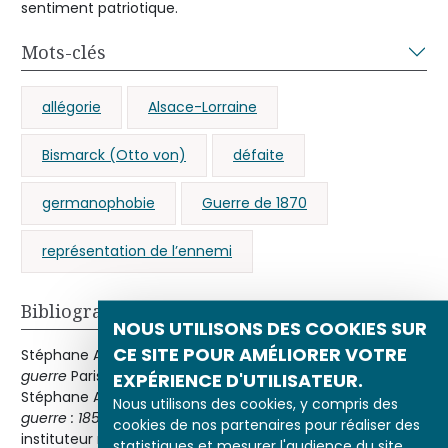
sentiment patriotique.
Mots-clés
allégorie
Alsace-Lorraine
Bismarck (Otto von)
défaite
germanophobie
Guerre de 1870
représentation de l’ennemi
Bibliographie
NOUS UTILISONS DES COOKIES SUR
CE SITE POUR AMÉLIORER VOTRE
Stéphane AUDOUIN-ROUZEAU
1870, la France dans la
guerre
Paris, Armand Colin, 1989.Jean-Jacques BECKER,
EXPÉRIENCE D'UTILISATEUR.
Stéphane AUDOUIN-ROUZEAU
La France, la nation, la
Nous utilisons des cookies, y compris des
guerre : 1850-1920
Paris, SEDES, 1995.Pierre NORA « Lavisse,
cookies de nos partenaires pour réaliser des
instituteur national » in
Les Lieux de la mémoire
, tome I,
statistiques et mesurer l'audience du site