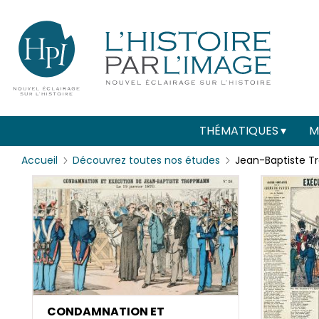
Menu
Paramétrer les cookies
secondaire
(header)
Main
THÉMATIQUES
M
navigation
Accueil
Découvrez toutes nos études
Jean-Baptiste 
CONDAMNATION ET