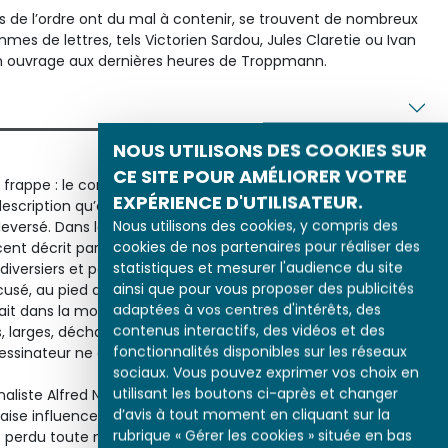
es de l’ordre ont du mal à contenir, se trouvent de nombreux
mmes de lettres, tels Victorien Sardou, Jules Claretie ou Ivan
n ouvrage aux dernières heures de Troppmann.
NOUS UTILISONS DES COOKIES SUR
CE SITE POUR AMÉLIORER VOTRE
il frappe : le condamné n’a pas la même apparence. Dans la
EXPÉRIENCE D'UTILISATEUR.
escription qu’en donne Claude, le chef de la Sûreté : il
Nous utilisons des cookies, y compris des
uleversé. Dans la seconde, en revanche, il s’est redressé pour
cookies de nos partenaires pour réaliser des
escent décrit par les médias au moment de son arrestation.
statistiques et mesurer l'audience du site
diversiers et policiers insistaient sur l’étrange mélange de
ainsi que pour vous proposer des publicités
ccusé, au pied de l’échafaud, Troppmann n’est plus mi-ange
adaptées à vos centres d'intérêts, des
 dans la mort, il a perdu tous ses traits négatifs,
contenus interactifs, des vidéos et des
, larges, décharnées, de meurtrier » abondamment décrites
fonctionnalités disponibles sur les réseaux
dessinateur ne donne plus à voir.
sociaux. Vous pouvez exprimer vos choix en
utilisant les boutons ci-après et changer
urnaliste Alfred Nettement, les élites accusent les romans-
d’avis à tout moment en cliquant sur la
se influence sur leurs lecteurs. Selon elles, l’ouvrier
rubrique « Gérer les cookies » située en bas
perdu toute notion du bien et du mal à force de vivre dans