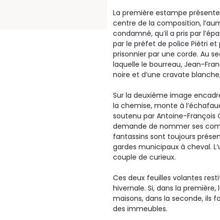
La première estampe présente 
centre de la composition, l’aum
condamné, qu’il a pris par l’épa
par le préfet de police Piétri et
prisonnier par une corde. Au se
laquelle le bourreau, Jean-Fr
noire et d’une cravate blanche
Sur la deuxième image encadr
la chemise, monte à l’échafau
soutenu par Antoine-François Cl
demande de nommer ses complic
fantassins sont toujours présen
gardes municipaux à cheval. L’u
couple de curieux.
Ces deux feuilles volantes res
hivernale. Si, dans la première
maisons, dans la seconde, ils fo
des immeubles.