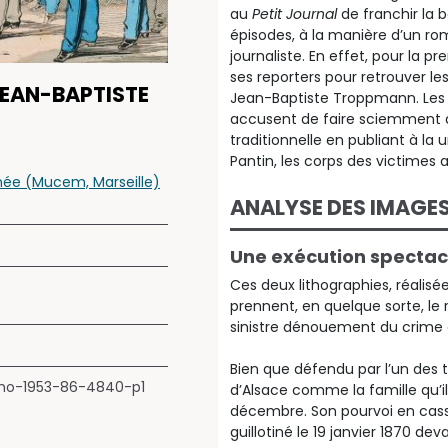
au
Petit Journal
de franchir la 
épisodes, à la manière d’un rom
journaliste. En effet, pour la pr
ses reporters pour retrouver l
EAN-BAPTISTE
Jean-Baptiste Troppmann. Les g
accusent de faire sciemment d
traditionnelle en publiant à la
Pantin, les corps des victimes
anée (Mucem, Marseille)
ANALYSE DES IMAGE
Une exécution spectac
Ces deux lithographies, réalisée
prennent, en quelque sorte, le re
sinistre dénouement du crime 
Bien que défendu par l’un des 
ho-1953-86-4840-p1
d’Alsace comme la famille qu’i
décembre. Son pourvoi en cassa
guillotiné le 19 janvier 1870 dev