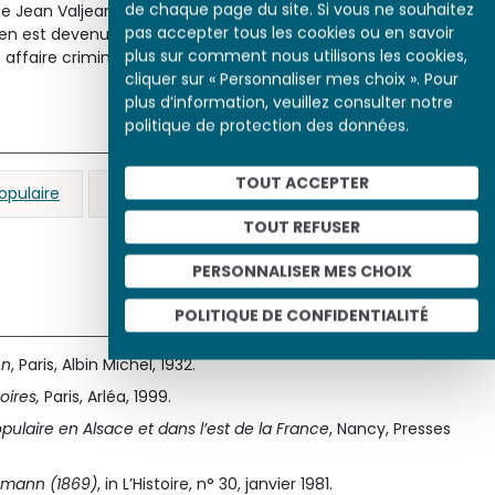
de chaque page du site. Si vous ne souhaitez
 Jean Valjean, de Juif errant et autres bagnards. Mais dans
pas accepter tous les cookies ou en savoir
en est devenu lui-même un personnage de fiction,
plus sur comment nous utilisons les cookies,
ffaire criminelle, héros tragique de complaintes puis de
cliquer sur « Personnaliser mes choix ». Pour
plus d’information, veuillez consulter notre
politique de protection des données.
TOUT ACCEPTER
opulaire
exécution
guillotine
police
TOUT REFUSER
PERSONNALISER MES CHOIX
POLITIQUE DE CONFIDENTIALITÉ
nn
, Paris, Albin Michel, 1932.
ires,
Paris, Arléa, 1999.
pulaire en Alsace et dans l’est de la France
, Nancy, Presses
ppmann (1869)
, in L’Histoire, n° 30, janvier 1981.