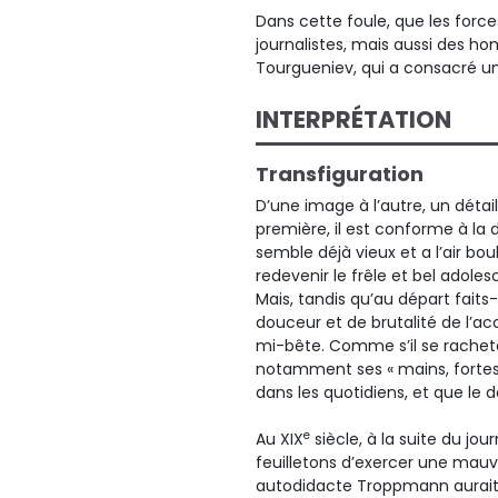
Dans cette foule, que les forc
journalistes, mais aussi des ho
Tourgueniev, qui a consacré u
INTERPRÉTATION
Transfiguration
D’une image à l’autre, un déta
première, il est conforme à la d
semble déjà vieux et a l’air bo
redevenir le frêle et bel adol
Mais, tandis qu’au départ faits-
douceur et de brutalité de l’a
mi-bête. Comme s’il se rachetait
notamment ses « mains, fortes
dans les quotidiens, et que le 
e
Au XIX
siècle, à la suite du jo
feuilletons d’exercer une mauvai
autodidacte Troppmann aurait 