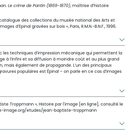
man. Le crime de Pantin (1869-1870)
, maîtrise d’histoire
 catalogue des collections du musée national des Arts et
Images d’Epinal gravées sur bois », Paris, R.M.N.-B.N.F., 1996.
c les techniques d’impression mécanique qui permettent la
à l’infini et sa diffusion à moindre coût et au plus grand
on, mais également de propagande. L’un des principaux
gravures populaires est Épinal – on parle en ce cas d’images
te Troppmann », Histoire par l'image [en ligne], consulté le
oire-image.org/etudes/jean-baptiste-troppmann