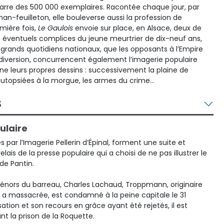
barre des 500 000 exemplaires. Racontée chaque jour, par
an-feuilleton, elle bouleverse aussi la profession de
emière fois,
Le Gaulois
envoie sur place, en Alsace, deux de
es éventuels complices du jeune meurtrier de dix-neuf ans,
rands quotidiens nationaux, que les opposants à l’Empire
iversion, concurrencent également l’imagerie populaire
 une leurs propres dessins : successivement la plaine de
 autopsiées à la morgue, les armes du crime…
S
ulaire
s par l’Imagerie Pellerin d’Épinal, forment une suite et
lais de la presse populaire qui a choisi de ne pas illustrer le
de Pantin.
ténors du barreau, Charles Lachaud, Troppmann, originaire
l a massacrée, est condamné à la peine capitale le 31
tion et son recours en grâce ayant été rejetés, il est
ant la prison de la Roquette.