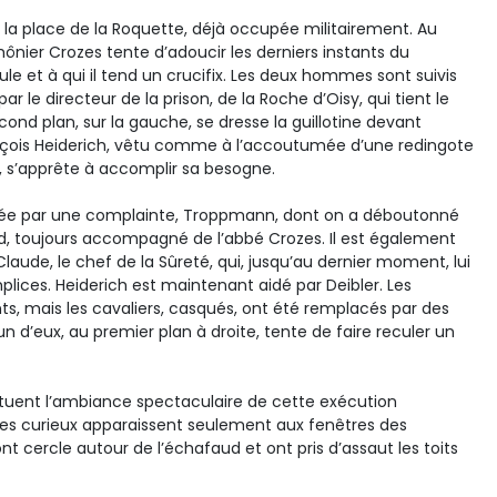
la place de la Roquette, déjà occupée militairement. Au
ônier Crozes tente d’adoucir les derniers instants du
ule et à qui il tend un crucifix. Les deux hommes sont suivis
 par le directeur de la prison, de la Roche d’Oisy, qui tient le
cond plan, sur la gauche, se dresse la guillotine devant
ançois Heiderich, vêtu comme à l’accoutumée d’une redingote
, s’apprête à accomplir sa besogne.
ée par une complainte, Troppmann, dont on a déboutonné
d, toujours accompagné de l’abbé Crozes. Il est également
aude, le chef de la Sûreté, qui, jusqu’au dernier moment, lui
es. Heiderich est maintenant aidé par Deibler. Les
ts, mais les cavaliers, casqués, ont été remplacés par des
n d’eux, au premier plan à droite, tente de faire reculer un
tituent l’ambiance spectaculaire de cette exécution
, les curieux apparaissent seulement aux fenêtres des
nt cercle autour de l’échafaud et ont pris d’assaut les toits