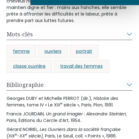
cheveux noirs. Mais elle doit aussi sa beauté à son
maintien digne et fier : mains aux hanches, elle semble
prête à affronter les difficultés et le labeur, prête à
prendre part aux luttes futures.
Mots-clés
femme
ouvriers
portrait
classe ouvrière
travail des femmes
Bibliographie
Georges DUBY et Michelle PERROT (dir.),
Histoire des
e
femmes
, tome IV « Le XIX
siècle », Paris, Plon, 1991.
Francis JOURDAIN,
Un grand imagier : Alexandre Steinlen
,
Paris, Éditions du Cercle d’Art, 1954.
Gérard NOIRIEL,
Les Ouvriers dans la société française
e
e
(XIX
-XX
siècle)
, Paris, Le Seuil, coll. « Points », 1986.