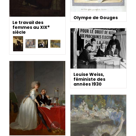
Olympe de Gouges
Le travail des
e
femmes au XIX
siècle
Louise Weiss,
féministe des
années 1930