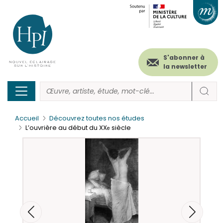
Menu
Paramétrer les cookies
Aller
au
secondaire
contenu
principal
(header)
S'abonner à
la newsletter
Accueil
Découvrez toutes nos études
L’ouvrière au début du XX
siècle
e