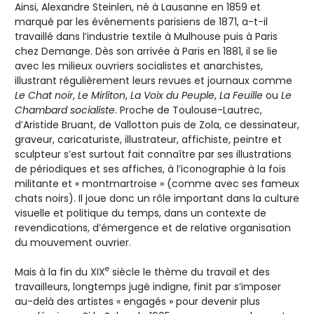
Ainsi, Alexandre Steinlen, né à Lausanne en 1859 et
marqué par les événements parisiens de 1871, a-t-il
travaillé dans l’industrie textile à Mulhouse puis à Paris
chez Demange. Dès son arrivée à Paris en 1881, il se lie
avec les milieux ouvriers socialistes et anarchistes,
illustrant régulièrement leurs revues et journaux comme
Le Chat noir
,
Le Mirliton
,
La Voix du Peuple
,
La Feuille
ou
Le
Chambard socialiste
. Proche de Toulouse-Lautrec,
d’Aristide Bruant, de Vallotton puis de Zola, ce dessinateur,
graveur, caricaturiste, illustrateur, affichiste, peintre et
sculpteur s’est surtout fait connaître par ses illustrations
de périodiques et ses affiches, à l’iconographie à la fois
militante et « montmartroise » (comme avec ses fameux
chats noirs). Il joue donc un rôle important dans la culture
visuelle et politique du temps, dans un contexte de
revendications, d’émergence et de relative organisation
du mouvement ouvrier.
e
Mais à la fin du XIX
siècle le thème du travail et des
travailleurs, longtemps jugé indigne, finit par s’imposer
au-delà des artistes « engagés » pour devenir plus