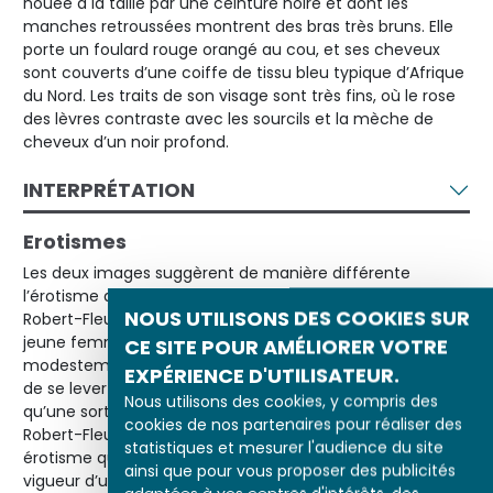
nouée à la taille par une ceinture noire et dont les
manches retroussées montrent des bras très bruns. Elle
porte un foulard rouge orangé au cou, et ses cheveux
sont couverts d’une coiffe de tissu bleu typique d’Afrique
du Nord. Les traits de son visage sont très fins, où le rose
des lèvres contraste avec les sourcils et la mèche de
cheveux d’un noir profond.
INTERPRÉTATION
Erotismes
Les deux images suggèrent de manière différente
l’érotisme associé à l’ouvrière. Dans
Le Lever de l’ouvrière
,
NOUS UTILISONS DES COOKIES SUR
Robert-Fleury en révèle peu sur la condition sociale de la
jeune femme. Certes, la chambre est petite, très
CE SITE POUR AMÉLIORER VOTRE
modestement meublée, et le réveil rappelle la contrainte
EXPÉRIENCE D'UTILISATEUR.
de se lever tôt pour aller travailler. Mais ce décor n’est
Nous utilisons des cookies, y compris des
qu’une sorte de cadre à une étude de nu, traitée par
cookies de nos partenaires pour réaliser des
Robert-Fleury dans une veine naturaliste teintée d’un
statistiques et mesurer l'audience du site
érotisme qui reste osé pour l’époque. La jeunesse et la
ainsi que pour vous proposer des publicités
vigueur d’un corps pas encore abîmé par le labeur