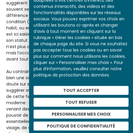
adaptées à vos centres d'intérêts, des
suggèrent que les ouvrières qui travaillent et vivent
contenus interactifs, des vidéos et des
souvent seules sont aussi parfois de belles femmes. À la
fonctionnalités disponibles sur les réseaux
différence des représentations qui marquent leur
sociaux. Vous pouvez exprimer vos choix en
condition (où elles sont souvent montrées au travail, en
utilisant les boutons ci-après et changer
habit, ou encore avec d’autres travailleuses), l’ouvrière
d’avis à tout moment en cliquant sur la
est ici saisie dans l’intimité, et par là presque abstraite de
rubrique « Gérer les cookies » située en bas
son statut social. Ainsi ramenée à son corps, l’ouvrière
de chaque page du site. Si vous ne souhaitez
n’est plus objet de débats, de combats ou de craintes,
pas accepter tous les cookies ou en savoir
mais l’occasion renouvelée d’une approche picturale,
plus sur comment nous utilisons les cookies,
avant tout esthétique et technique.
cliquer sur « Personnaliser mes choix ». Pour
plus d’information, veuillez consulter notre
Au contraire,
Ouvrière, les mains sur les hanches
présente
politique de protection des données.
bien une ouvrière « en tenue », ce qui ne laisse pas de
doute sur sa condition. Steinlen choisit lui aussi de
suggérer avant tout la beauté, la jeunesse et la vigueur
TOUT ACCEPTER
de cette femme. L’érotisme est ici plus discret et plus
TOUT REFUSER
moderne : il s’appuie sur un certain exotisme (la femme
venant des colonies) et sur l’usage des couleurs. Ainsi le
PERSONNALISER MES CHOIX
pouvoir de séduction qu’exerce cette Maghrébine naît-il
essentiellement de l’expression énigmatique de son
POLITIQUE DE CONFIDENTIALITÉ
visage, de son regard envoûtant et de sa mèche de