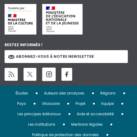
RESTEZ INFORMÉS !
ABONNEZ-VOUS À NOTRE NEWSLETTER
Menu
Études
Auteurs des analyses
Régions
Pied
Pays
Glossaire
Projet
Equipe
de
Les principes éditoriaux
Aide et accessibilité
page
Les institutions
Mentions légales
Politique de protection des données