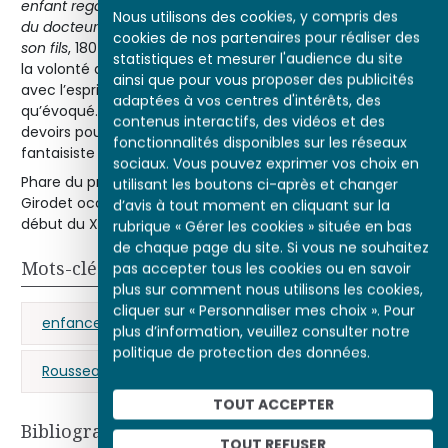
enfant regardant des figures dans un livre
, 1798 ;
Portrait
Nous utilisons des cookies, y compris des
du docteur Trioson donnant une leçon de géographie à
cookies de nos partenaires pour réaliser des
son fils
, 1804), témoigne d’une profonde sensibilité et de
statistiques et mesurer l'audience du site
la volonté d’affirmation du sujet, du moi, en plein accord
ainsi que pour vous proposer des publicités
avec l’esprit romantique. Toutefois, le rêve n’est ici
adaptées à vos centres d'intérêts, des
qu’évoqué. Girodet peint la réalité (un enfant délaisse ses
contenus interactifs, des vidéos et des
devoirs pour rêver) et non le monde onirique et
fonctionnalités disponibles sur les réseaux
fantaisiste comme le feront les romantiques allemands.
sociaux. Vous pouvez exprimer vos choix en
Phare du premier romantisme français, l’œuvre de
utilisant les boutons ci-après et changer
Girodet occupe une place à part dans la peinture du
d’avis à tout moment en cliquant sur la
e
début du XIX
siècle.
rubrique « Gérer les cookies » située en bas
de chaque page du site. Si vous ne souhaitez
Mots-clés
pas accepter tous les cookies ou en savoir
plus sur comment nous utilisons les cookies,
cliquer sur « Personnaliser mes choix ». Pour
enfance
portrait
romantisme
plus d’information, veuillez consulter notre
politique de protection des données.
Rousseau (Jean-Jacques)
éducation
TOUT ACCEPTER
Bibliographie
TOUT REFUSER