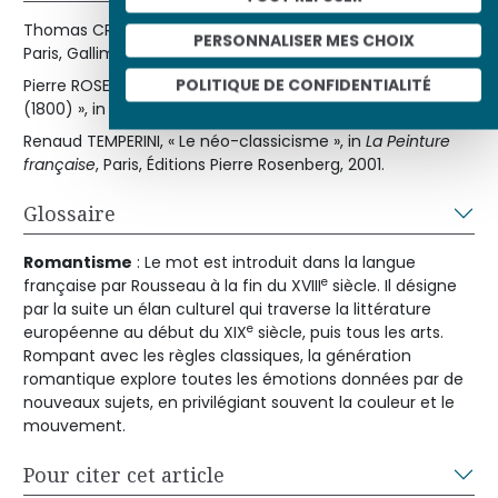
Thomas CROW,
L’Atelier de David. Émulation et Révolution
,
PERSONNALISER MES CHOIX
Paris, Gallimard, 1997.
POLITIQUE DE CONFIDENTIALITÉ
Pierre ROSENBERG, « Le portrait de Romainville Trioson
(1800) », in
Revue du Louvre
, 4-1991, p. 11.
Renaud TEMPERINI, « Le néo-classicisme », in
La Peinture
française
, Paris, Éditions Pierre Rosenberg, 2001.
Glossaire
Romantisme
: Le mot est introduit dans la langue
e
française par Rousseau à la fin du XVIII
siècle. Il désigne
par la suite un élan culturel qui traverse la littérature
e
européenne au début du XIX
siècle, puis tous les arts.
Rompant avec les règles classiques, la génération
romantique explore toutes les émotions données par de
nouveaux sujets, en privilégiant souvent la couleur et le
mouvement.
Pour citer cet article