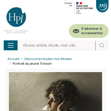
Menu
Paramétrer les cookies
Aller
au
secondaire
contenu
principal
(header)
S'abonner à
la newsletter
Accueil
Découvrez toutes nos études
Portrait du jeune Trioson