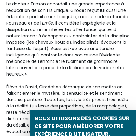
Le docteur Trioson accordait une grande importance à
l’éducation de son fils unique. Girodet reçut lui aussi une
éducation parfaitement soignée, mais, en admirateur de
Rousseau et de l’
Émile
, il considère l’espièglerie et la
dissipation comme inhérentes à l’enfance, qui tend
naturellement à échapper aux contraintes de la discipline
imposée (les cheveux bouclés, indisciplinés, évoquent la
fantaisie de l’esprit). Aussi est-ce avec une tendre
indulgence qu’il confronte dans son œuvre l’évidente
mélancolie de l’enfant et le rudiment de grammaire
latine ouvert à la page de la déclinaison du verbe « être
heureux ».
Élève de David, Girodet se démarque de son maître en
faisant entrer le mystère, la sensualité et le sentiment
dans sa peinture. Toutefois, le style très précis, très fidèle
à la réalité (justesse des proportions, de la morphologie),
reste néoclassique. Ce tableau exprime une certaine
NOUS UTILISONS DES COOKIES SUR
dichotomie entre l’extrême exactitude du dessin, le souci
du détail, et le propos éthéré et chimérique du sujet. Son
CE SITE POUR AMÉLIORER VOTRE
évocation de l’enfance, d’une grande subtilité (
Un jeune
EXPÉRIENCE D'UTILISATEUR.