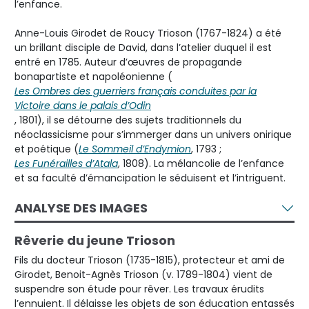
l’enfance.
Anne-Louis Girodet de Roucy Trioson (1767-1824) a été
un brillant disciple de David, dans l’atelier duquel il est
entré en 1785. Auteur d’œuvres de propagande
bonapartiste et napoléonienne (
Les Ombres des guerriers français conduites par la
Victoire dans le palais d’Odin
, 1801), il se détourne des sujets traditionnels du
néoclassicisme pour s’immerger dans un univers onirique
et poétique (
Le Sommeil d’Endymion
, 1793 ;
Les Funérailles d’Atala
, 1808). La mélancolie de l’enfance
et sa faculté d’émancipation le séduisent et l’intriguent.
ANALYSE DES IMAGES
Rêverie du jeune Trioson
Fils du docteur Trioson (1735-1815), protecteur et ami de
Girodet, Benoit-Agnès Trioson (v. 1789-1804) vient de
suspendre son étude pour rêver. Les travaux érudits
l’ennuient. Il délaisse les objets de son éducation entassés