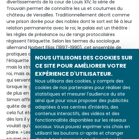
divertissements de la cour de Louis XIV, la série de
Trouvain permet de connaître les us et coutumes du
château de Versailles. Traditionnellement décrit comme
une prison dorée pour des nobles dont le sort est lié à leur
relation permanente avec le roi, le palais est un théâtre :
les règles de préséance ou de rangs protocolaires
régissent l’étiquette. Selon les termes du sociologue
allemand Norbert Elias (1897-1990), cet ensemble de
pratiques décrit une « société de cour ». Certes,
NOUS UTILISONS DES COOKIES SUR
l’étiquette s’assouplit lors des soirées d’appartement,
CE SITE POUR AMÉLIORER VOTRE
mais la stratégie de séduction opère toujours auprès du
EXPÉRIENCE D'UTILISATEUR.
roi, mais aussi des principaux représentants de sa famille
qui servent de relais aux ambitions courtisanes. En 1694,
Nous utilisons des cookies, y compris des
lorsque le graveur commence son œuvre, le roi délaisse
cookies de nos partenaires pour réaliser des
de plus en plus les soirées d’appartement, mais Saint-
statistiques et mesurer l'audience du site
Simon affirme que les courtisans restent nombreux et la
ainsi que pour vous proposer des publicités
quête de distinction perdure : « Au commencement que
adaptées à vos centres d'intérêts, des
cela fut établi, le roi y allait et y jouait quelque temps ;
contenus interactifs, des vidéos et des
dès lors il y avait longtemps qu’il n’y allait plus, mais il
fonctionnalités disponibles sur les réseaux
voulait qu’on y fût assidu, et chacun s’empressait à lui
sociaux. Vous pouvez exprimer vos choix en
plaire. » Les jeux et divertissements s’achèvent avec le
utilisant les boutons ci-après et changer
souper au grand couvert, autre moment clé de