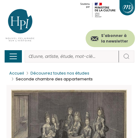
Menu
Paramétrer les cookies
Aller
au
secondaire
contenu
principal
(header)
S'abonner à
la newsletter
Accueil
Découvrez toutes nos études
Seconde chambre des appartements