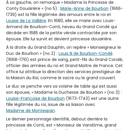
À sa gauche, on remarque « Madame la Princesse de
Conty Douairière » (no 5) :
Marie-Anne de Bourbon
(1666-
1739) est la fille légitimée des amours entre le roi et
Louise de La Vallière
. En 1680, elle se marie avec Louis-
Armand de Bourbon-Conti, neveu du Grand Condé qui
décède en 1685 de la petite vérole contractée par son
épouse. Elle lui survit et devient princesse douairière.
À la droite du Grand Dauphin, on repère « Monseigneur le
Duc de Bourbon » (no 2) :
Louis III de Bourbon-Condé
(1668-1710) est prince de sang, petit-fils du Grand Condé,
officier des armées du roi et Grand Maître de France. Cet
office lui attribue la direction des services prestigieux de
la Maison du Roi, comme le sacre ou le grand couvert.
Le duc se penche vers sa voisine de table qui est aussi
son épouse, « Madame la Duchesse de Bourbon » (no 3) :
Louise-Françoise de Bourbon
(1673-1743) est une autre
fille légitimée du roi, issue de sa liaison avec
Madame de Montespan
.
Le dernier personnage identifié, debout derrière la
princesse de Conti, est « Monsieur de Vandôme, grand