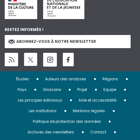
RESTEZ INFORMÉS !
ABONNEZ-VOUS À NOTRE NEWSLETTER
Menu
Études
Auteurs des analyses
Régions
Pied
Pays
Glossaire
Projet
Equipe
de
Les principes éditoriaux
Aide et accessibilité
page
Les institutions
Mentions légales
Politique de protection des données
Archives des newsletters
Contact