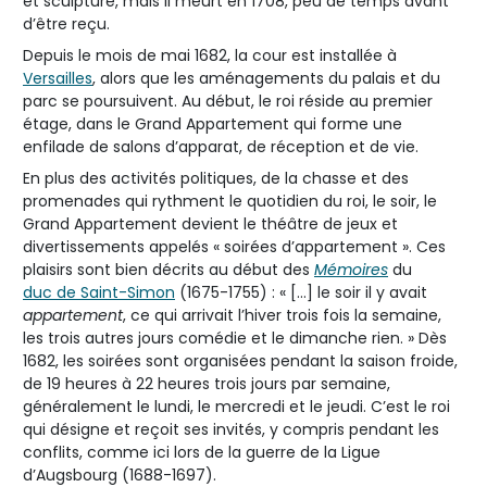
et sculpture, mais il meurt en 1708, peu de temps avant
d’être reçu.
Depuis le mois de mai 1682, la cour est installée à
Versailles
, alors que les aménagements du palais et du
parc se poursuivent. Au début, le roi réside au premier
étage, dans le Grand Appartement qui forme une
enfilade de salons d’apparat, de réception et de vie.
En plus des activités politiques, de la chasse et des
promenades qui rythment le quotidien du roi, le soir, le
Grand Appartement devient le théâtre de jeux et
divertissements appelés « soirées d’appartement ». Ces
plaisirs sont bien décrits au début des
Mémoires
du
duc de Saint-Simon
(1675-1755) : « […] le soir il y avait
appartement
, ce qui arrivait l’hiver trois fois la semaine,
les trois autres jours comédie et le dimanche rien. » Dès
1682, les soirées sont organisées pendant la saison froide,
de 19 heures à 22 heures trois jours par semaine,
généralement le lundi, le mercredi et le jeudi. C’est le roi
qui désigne et reçoit ses invités, y compris pendant les
conflits, comme ici lors de la guerre de la Ligue
d’Augsbourg (1688-1697).