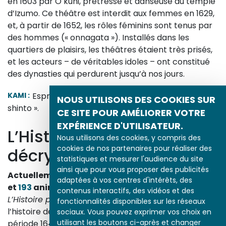
en 1603 par O kuni, prêtresse et danseuse du temple
d’Izumo. Ce théâtre est interdit aux femmes en 1629,
et, à partir de 1652, les rôles féminins sont tenus par
des hommes (« onnagata »). Installés dans les
quartiers de plaisirs, les théâtres étaient très prisés,
et les acteurs – de véritables idoles – ont constitué
des dynasties qui perdurent jusqu’à nos jours.
KAMI :
Esprits de la nature et des ancêtres. Voir «
NOUS UTILISONS DES COOKIES SUR
shinto ».
CE SITE POUR AMÉLIORER VOTRE
EXPÉRIENCE D'UTILISATEUR.
L’Histoire par l’image
Nous utilisons des cookies, y compris des
cookies de nos partenaires pour réaliser des
décrypte l’histoire
statistiques et mesurer l'audience du site
ainsi que pour vous proposer des publicités
Actuellement en ligne
3153
œuvres,
1748
études
adaptées à vos centres d'intérêts, des
et
193
animations.
contenus interactifs, des vidéos et des
L’Histoire par l’image
explore les événements de
fonctionnalités disponibles sur les réseaux
l’histoire de France et les évolutions majeures de la
sociaux. Vous pouvez exprimer vos choix en
utilisant les boutons ci-après et changer
période 1643-1945. À travers des peintures, dessins,