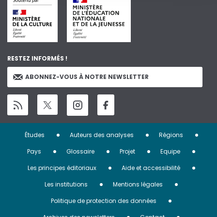
RESTEZ INFORMÉS !
ABONNEZ-VOUS À NOTRE NEWSLETTER
Menu
Études
Auteurs des analyses
Régions
Pied
Pays
Glossaire
Projet
Equipe
de
Les principes éditoriaux
Aide et accessibilité
page
Les institutions
Mentions légales
Politique de protection des données