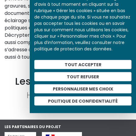
d’avis à tout moment en cliquant sur la
gravures, sculptures, photographies, affiches,
rubrique « Gérer les cookies » située en bas
documents d’archives, nos études proposent un
de chaque page du site. Si vous ne souhaitez
éclairage sur les réalités sociales, économiques,
pas accepter tous les cookies ou en savoir
politiques et culturelles d’une époque.
plus sur comment nous utilisons les cookies,
Décrypter les images et les événements d’hier, c’est
cliquer sur « Personnaliser mes choix ». Pour
aussi comprendre ceux d’aujourd’hui. Un site qui
plus d’information, veuillez consulter notre
politique de protection des données.
s’adresse à tous, famille, enseignants, élèves… mais
aussi à tous les curieux, amateurs d’art et d’histoire.
En savoir plus sur le projet
TOUT ACCEPTER
TOUT REFUSER
Les autres ressources
PERSONNALISER MES CHOIX
POLITIQUE DE CONFIDENTIALITÉ
LES PARTENAIRES DU PROJET