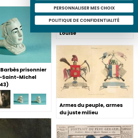
PERSONNALISER MES CHOIX
Le mariage religieux de
POLITIQUE DE CONFIDENTIALITÉ
Napoléon Ier et de Marie-
Louise
Barbès prisonnier
-Saint-Michel
843)
Armes du peuple, armes
du juste milieu