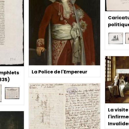
Caricat
politiqu
La Police de l'Empereur
amphlets
835)
La visit
l'infirme
Invalide