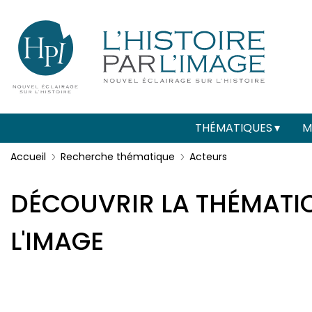
Menu
Paramétrer les cookies
secondaire
(header)
Main
THÉMATIQUES
M
navigation
Accueil
Recherche thématique
Acteurs
DÉCOUVRIR LA THÉMAT
L'IMAGE