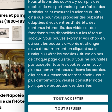
Nous utilisons des cookies, y compris des
cookies de nos partenaires pour réaliser des
statistiques et mesurer l'audience du site
ures et pamphlets
ainsi que pour vous proposer des publicités
es (1830-1835)
adaptées à vos centres d'intérêts, des
Caricatures et pamphlets
contenus interactifs, des vidéos et des
politiques (1830-1835)
fonctionnalités disponibles sur les réseaux
sociaux. Vous pouvez exprimer vos choix en
utilisant les boutons ci-après et changer
d’avis à tout moment en cliquant sur la
rubrique « Gérer les cookies » située en bas
de chaque page du site. Si vous ne souhaitez
pas accepter tous les cookies ou en savoir
plus sur comment nous utilisons les cookies,
cliquer sur « Personnaliser mes choix ». Pour
plus d’information, veuillez consulter notre
politique de protection des données.
e de Napoléon à
TOUT ACCEPTER
rie de l'Hôtel des
s
TOUT REFUSER