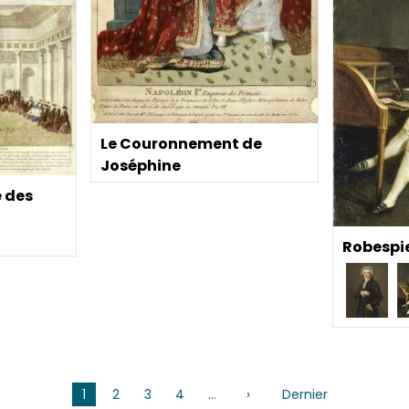
Le Couronnement de
Joséphine
e des
Robespi
1
2
3
4
…
›
Page
Dernier
Dernière