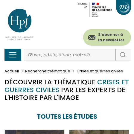
Menu
Paramétrer les cookies
Aller
au
secondaire
contenu
principal
(header)
S'abonner à
la newsletter
Accueil
Recherche thématique
Crises et guerres civiles
DÉCOUVRIR LA THÉMATIQUE
CRISES ET
GUERRES CIVILES
PAR LES EXPERTS DE
L'HISTOIRE PAR L'IMAGE
TOUTES LES ÉTUDES