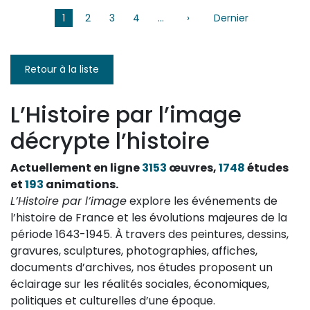
Pagination
1
2
3
4
…
›
Page
Dernier
Dernière
suivante
page
Retour à la liste
L’Histoire par l’image
décrypte l’histoire
Actuellement en ligne
3153
œuvres,
1748
études
et
193
animations.
L’Histoire par l’image
explore les événements de
l’histoire de France et les évolutions majeures de la
période 1643-1945. À travers des peintures, dessins,
gravures, sculptures, photographies, affiches,
documents d’archives, nos études proposent un
éclairage sur les réalités sociales, économiques,
politiques et culturelles d’une époque.