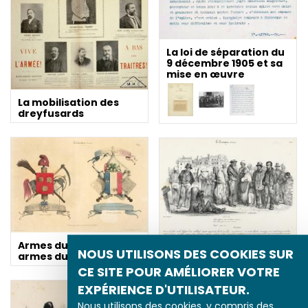
La loi de séparation du
9 décembre 1905 et sa
mise en œuvre
La mobilisation des
dreyfusards
Armes du peuple,
NOUS UTILISONS DES COOKIES SUR
Le Chômage à Paris et
armes du juste milieu
à Lyon en 1831
CE SITE POUR AMÉLIORER VOTRE
EXPÉRIENCE D'UTILISATEUR.
Nous utilisons des cookies, y compris des