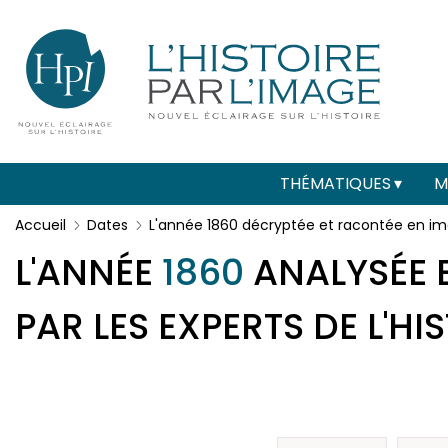
Menu
Paramétrer les cookies
secondaire
(header)
Main
THÉMATIQUES
M
navigation
Accueil
Dates
L'année 1860 décryptée et racontée en i
L'ANNÉE
1860
ANALYSÉE E
PAR LES EXPERTS DE L'HI