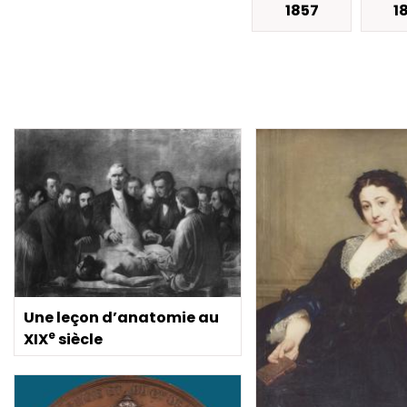
1857
1
Une leçon d’anatomie au
e
XIX
siècle