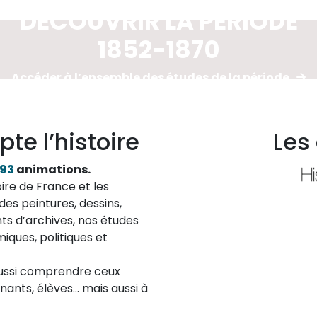
DÉCOUVRIR LA PÉRIODE
1852-1870
Accéder à l’ensemble des études de la période
pte l’histoire
Les
193
animations.
ire de France et les
des peintures, dessins,
ts d’archives, nos études
iques, politiques et
aussi comprendre ceux
ignants, élèves… mais aussi à