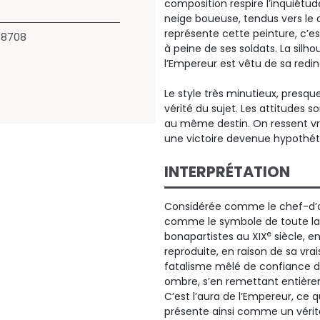
composition respire l’inquiétu
neige boueuse, tendus vers le 
représente cette peinture, c’e
58708
à peine de ses soldats. La silh
l’Empereur est vêtu de sa redin
Le style très minutieux, presqu
vérité du sujet. Les attitudes 
au même destin. On ressent vr
une victoire devenue hypothét
INTERPRÉTATION
Considérée comme le chef-d’œ
comme le symbole de toute la 
e
bonapartistes au XIX
siècle, en
reproduite, en raison de sa vr
fatalisme mêlé de confiance de
ombre, s’en remettant entièrem
C’est l’aura de l’Empereur, ce qu
présente ainsi comme un vérita