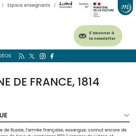
Espace enseignants
S'abonner à
la newsletter
DÉOS
E DE FRANCE, 1814
UE
 de Russie, l’armée française, exsangue, connut encore de