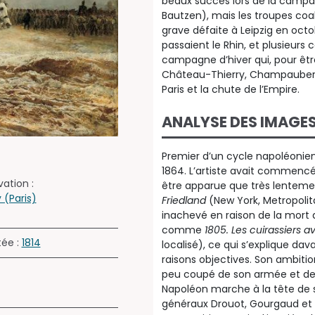
beaux succès lors de la campag
Bautzen), mais les troupes coa
grave défaite à Leipzig en octobr
passaient le Rhin, et plusieur
campagne d’hiver qui, pour être
Château-Thierry, Champaubert, 
Paris et la chute de l’Empire.
ANALYSE DES IMAGE
Premier d’un cycle napoléonien
1864. L’artiste avait commencé 
ation :
être apparue que très lentement
(Paris)
Friedland
(New York, Metropol
inachevé en raison de la mort d
comme
1805. Les cuirassiers a
tée :
1814
localisé), ce qui s’explique d
raisons objectives. Son ambit
peu coupé de son armée et de s
Napoléon marche à la tête de s
généraux Drouot, Gourgaud et 