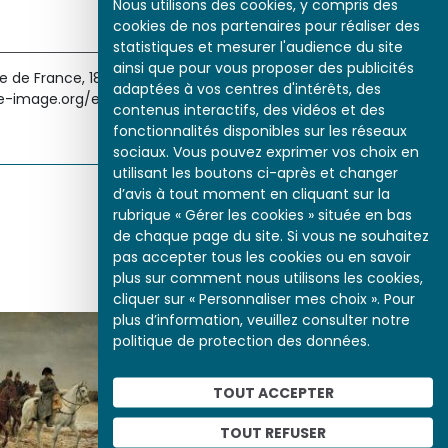
Nous utilisons des cookies, y compris des
cookies de nos partenaires pour réaliser des
statistiques et mesurer l'audience du site
ainsi que pour vous proposer des publicités
e France, 1814 », Histoire par l'image [en ligne], consulté le
adaptées à vos centres d'intérêts, des
oire-image.org/etudes/campagne-france-1814
contenus interactifs, des vidéos et des
fonctionnalités disponibles sur les réseaux
sociaux. Vous pouvez exprimer vos choix en
utilisant les boutons ci-après et changer
d’avis à tout moment en cliquant sur la
Partager sur
rubrique « Gérer les cookies » située en bas
de chaque page du site. Si vous ne souhaitez
pas accepter tous les cookies ou en savoir
plus sur comment nous utilisons les cookies,
cliquer sur « Personnaliser mes choix ». Pour
plus d’information, veuillez consulter notre
politique de protection des données.
TOUT ACCEPTER
TOUT REFUSER