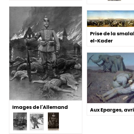
Prise de la smal
el-Kader
Images de l'Allemand
Aux Eparges, avril