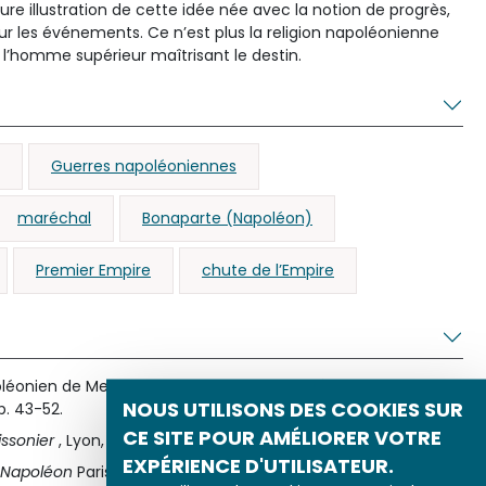
re illustration de cette idée née avec la notion de progrès,
ur les événements. Ce n’est plus la religion napoléonienne
 l’homme supérieur maîtrisant le destin.
Guerres napoléoniennes
maréchal
Bonaparte (Napoléon)
Premier Empire
chute de l’Empire
léonien de Meissonier. Un tableau du musée de Moulins »in
NOUS UTILISONS DES COOKIES SUR
 p. 43-52.
CE SITE POUR AMÉLIORER VOTRE
issonier
, Lyon, musée des Beaux-ArtsParis, RMN, 1993.
EXPÉRIENCE D'UTILISATEUR.
 Napoléon
Paris, Fayard, 1999.