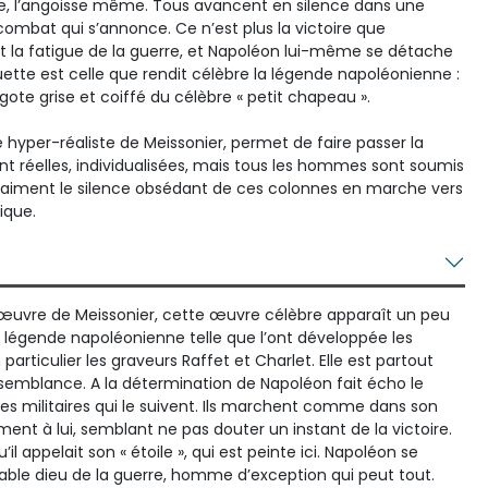
de, l’angoisse même. Tous avancent en silence dans une
combat qui s’annonce. Ce n’est plus la victoire que
st la fatigue de la guerre, et Napoléon lui-même se détache
ouette est celle que rendit célèbre la légende napoléonienne :
gote grise et coiffé du célèbre « petit chapeau ».
e hyper-réaliste de Meissonier, permet de faire passer la
sont réelles, individualisées, mais tous les hommes sont soumis
aiment le silence obsédant de ces colonnes en marche vers
ique.
uvre de Meissonier, cette œuvre célèbre apparaît un peu
légende napoléonienne telle que l’ont développée les
 particulier les graveurs Raffet et Charlet. Elle est partout
aisemblance. A la détermination de Napoléon fait écho le
s militaires qui le suivent. Ils marchent comme dans son
ent à lui, semblant ne pas douter un instant de la victoire.
’il appelait son « étoile », qui est peinte ici. Napoléon se
ble dieu de la guerre, homme d’exception qui peut tout.