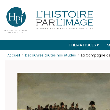
Menu
Paramétrer les cookies
secondaire
(header)
Main
THÉMATIQUES
M
navigation
Accueil
Découvrez toutes nos études
La Campagne de 