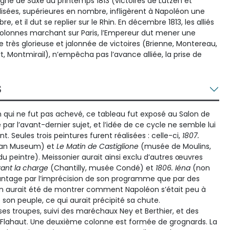
ne de Saxe du printemps 1813 (victoires de Lützen et
lisées, supérieures en nombre, infligèrent à Napoléon une
e, et il dut se replier sur le Rhin. En décembre 1813, les alliés
s colonnes marchant sur Paris, l’Empereur dut mener une
 très glorieuse et jalonnée de victoires (Brienne, Montereau,
Montmirail), n’empêcha pas l’avance alliée, la prise de
S
 qui ne fut pas achevé, ce tableau fut exposé au Salon de
par l’avant-dernier sujet, et l’idée de ce cycle ne semble lui
. Seules trois peintures furent réalisées : celle-ci,
1807.
itan Museum) et
Le Matin de Castiglione
(musée de Moulins,
u peintre). Meissonier aurait ainsi exclu d’autres œuvres
vant la charge
(Chantilly, musée Condé) et
1806. Iéna
(non
avantage par l’imprécision de son programme que par des
ion aurait été de montrer comment Napoléon s’était peu à
on peuple, ce qui aurait précipité sa chute.
es troupes, suivi des maréchaux Ney et Berthier, et des
Flahaut. Une deuxième colonne est formée de grognards. La