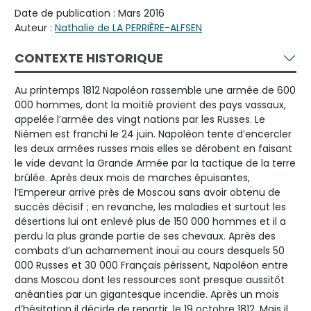
Date de publication : Mars 2016
Auteur :
Nathalie de LA PERRIÈRE-ALFSEN
CONTEXTE HISTORIQUE
Au printemps 1812 Napoléon rassemble une armée de 600
000 hommes, dont la moitié provient des pays vassaux,
appelée l’armée des vingt nations par les Russes. Le
Niémen est franchi le 24 juin. Napoléon tente d’encercler
les deux armées russes mais elles se dérobent en faisant
le vide devant la Grande Armée par la tactique de la terre
brûlée. Après deux mois de marches épuisantes,
l’Empereur arrive près de Moscou sans avoir obtenu de
succès décisif ; en revanche, les maladies et surtout les
désertions lui ont enlevé plus de 150 000 hommes et il a
perdu la plus grande partie de ses chevaux. Après des
combats d’un acharnement inouï au cours desquels 50
000 Russes et 30 000 Français périssent, Napoléon entre
dans Moscou dont les ressources sont presque aussitôt
anéanties par un gigantesque incendie. Après un mois
d’hésitation il décide de repartir, le 19 octobre 1812. Mais il