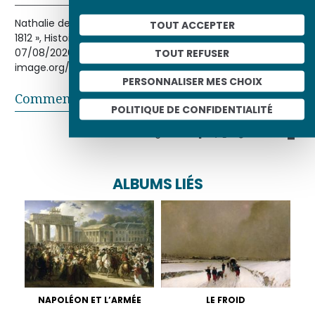
Nathalie de LA PERRIÈRE-ALFSEN, « La Campagne de Russie,
TOUT ACCEPTER
1812 », Histoire par l'image [en ligne], consulté le
07/08/2026. URL : http://histoire-
TOUT REFUSER
image.org/etudes/campagne-russie-1812
PERSONNALISER MES CHOIX
Commentaires
POLITIQUE DE CONFIDENTIALITÉ
Partager sur
ALBUMS LIÉS
NAPOLÉON ET L’ARMÉE
LE FROID