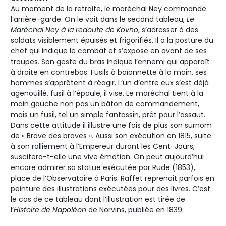
Au moment de la retraite, le maréchal Ney commande
l’arrière-garde. On le voit dans le second tableau,
Le
Maréchal Ney à la redoute de Kovno
, s’adresser à des
soldats visiblement épuisés et frigorifiés. Il a la posture du
chef qui indique le combat et s’expose en avant de ses
troupes. Son geste du bras indique l’ennemi qui apparaît
à droite en contrebas. Fusils à baïonnette à la main, ses
hommes s’apprêtent à réagir. L’un d’entre eux s’est déjà
agenouillé, fusil à l’épaule, il vise. Le maréchal tient à la
main gauche non pas un bâton de commandement,
mais un fusil, tel un simple fantassin, prêt pour l’assaut.
Dans cette attitude il illustre une fois de plus son surnom
de « Brave des braves ». Aussi son exécution en 1815, suite
à son ralliement à l’Empereur durant les Cent-Jours,
suscitera-t-elle une vive émotion. On peut aujourd’hui
encore admirer sa statue exécutée par Rude (1853),
place de l’Observatoire à Paris. Raffet reprenait parfois en
peinture des illustrations exécutées pour des livres. C’est
le cas de ce tableau dont l’illustration est tirée de
l’
Histoire de Napoléon
de Norvins, publiée en 1839.