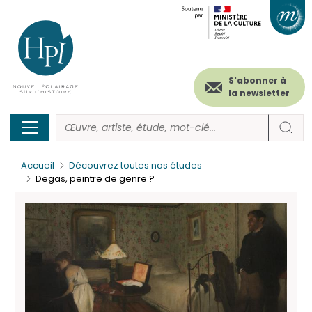
Menu
Paramétrer les cookies
Aller
au
secondaire
contenu
principal
(header)
S'abonner à
la newsletter
Accueil
Découvrez toutes nos études
Degas, peintre de genre ?