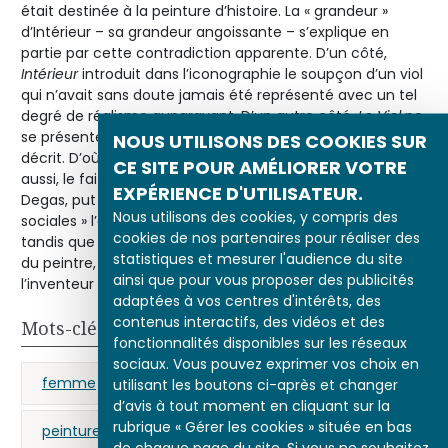
était destinée à la peinture d’histoire. La « grandeur »
d’Intérieur – sa grandeur angoissante – s’explique en
partie par cette contradiction apparente. D’un côté,
Intérieur
introduit dans l’iconographie le soupçon d’un viol
qui n’avait sans doute jamais été représenté avec un tel
degré de réalisme auparavant. D’un autre côté,
Le Viol
ne
se présente pas comme la dénonciation du crime qu’il
NOUS UTILISONS DES COOKIES SUR
décrit. D’où, sans doute, son caractère saisissant. D’où,
CE SITE POUR AMÉLIORER VOTRE
aussi, le fait que l’historien d’art Paul Lafond, proche de
EXPÉRIENCE D'UTILISATEUR.
Degas, put dire de lui avec raison que « les questions
Nous utilisons des cookies, y compris des
sociales » l’ont toujours laissé « parfaitement froid »,
cookies de nos partenaires pour réaliser des
tandis que le critique Edmond Duranty, non moins proche
statistiques et mesurer l'audience du site
du peintre, était tout aussi fondé à reconnaître en lui «
ainsi que pour vous proposer des publicités
l’inventeur du clair-obscur social ».
adaptées à vos centres d'intérêts, des
contenus interactifs, des vidéos et des
Mots-clés
fonctionnalités disponibles sur les réseaux
sociaux. Vous pouvez exprimer vos choix en
femme
peinture d’histoire
utilisant les boutons ci-après et changer
d’avis à tout moment en cliquant sur la
rubrique « Gérer les cookies » située en bas
peinture de genre
Zola (Émile)
viol
de chaque page du site. Si vous ne souhaitez