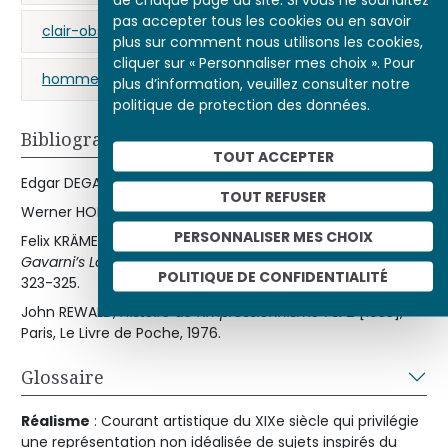
pas accepter tous les cookies ou en savoir
clair-obscur
éclairage
intimité
plus sur comment nous utilisons les cookies,
cliquer sur « Personnaliser mes choix ». Pour
homme
domination
plus d’information, veuillez consulter notre
politique de protection des données.
Bibliographie
TOUT ACCEPTER
Edgar DEGAS,
Lettres
[1945], Paris, Grasset, 2011.
TOUT REFUSER
Werner HOFMANN,
Degas
, Paris, Hazan, 2007.
PERSONNALISER MES CHOIX
Felix KRÄMER, “
Mon tableau de genre”: Degas’s Le Viol and
Gavarni’s Lorette
, The Burlington Magazine, mai 2007, p.
POLITIQUE DE CONFIDENTIALITÉ
323-325.
John REWALD,
Histoire de l’impressionnisme 1 & 2
[1955],
Paris, Le Livre de Poche, 1976.
Glossaire
Réalisme
: Courant artistique du XIXe siècle qui privilégie
une représentation non idéalisée de sujets inspirés du