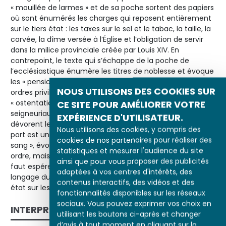
« mouillée de larmes » et de sa poche sortent des papiers
où sont énumérés les charges qui reposent entièrement
sur le tiers état : les taxes sur le sel et le tabac, la taille, la
corvée, la dîme versée à l’Église et l’obligation de servir
dans la milice provinciale créée par Louis XIV. En
contrepoint, le texte qui s’échappe de la poche de
l’ecclésiastique énumère les titres de noblesse et évoque
les « pensions » que reçoivent du roi les membres des
NOUS UTILISONS DES COOKIES SUR
ordres privilégiés et qui leur permettent de vivre dans l’
« ostentation ». En bas à gauche, les « lièvres
CE SITE POUR AMÉLIORER VOTRE
seigneuriaux », car leur chasse est réservée au seigneur,
EXPÉRIENCE D'UTILISATEUR.
dévorent les choux plantés par le paysan. L’épée, dont le
Nous utilisons des cookies, y compris des
port est un privilège aristocratique, est dite « rougie de
cookies de nos partenaires pour réaliser des
sang », évocation à la fois de la fonction militaire de cet
statistiques et mesurer l'audience du site
ordre, mais aussi d’une certaine cruauté. La légende « A
ainsi que pour vous proposer des publicités
faut espérer q’eu se jeu la finira bientôt » utilise le
adaptées à vos centres d'intérêts, des
langage du paysan, signe d’une revanche à venir du tiers
contenus interactifs, des vidéos et des
état sur les deux autres.
fonctionnalités disponibles sur les réseaux
sociaux. Vous pouvez exprimer vos choix en
INTERPRÉTATION
utilisant les boutons ci-après et changer
d’avis à tout moment en cliquant sur la