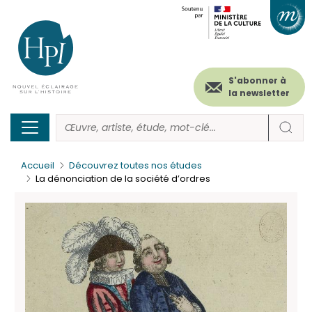
Menu
Paramétrer les cookies
Aller
au
secondaire
contenu
principal
(header)
S'abonner à
la newsletter
Accueil
Découvrez toutes nos études
La dénonciation de la société d’ordres