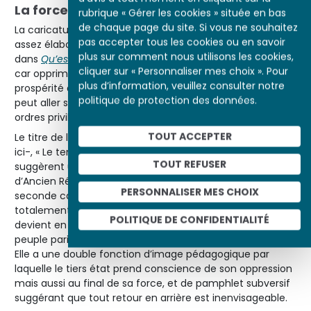
La force révolutionnaire de l’image
rubrique « Gérer les cookies » située en bas
de chaque page du site. Si vous ne souhaitez
La caricature traduit en image commentée une idée
pas accepter tous les cookies ou en savoir
assez élaborée, exprimée la même année par Siéyès
plus sur comment nous utilisons les cookies,
dans
Qu’est-ce que le tiers état ?
Le tiers état n’est rien
cliquer sur « Personnaliser mes choix ». Pour
car opprimé, mais il est tout car à lui seul il concourt à la
plus d’information, veuillez consulter notre
prospérité de la nation et Sièyes de rajouter « Rien ne
politique de protection des données.
peut aller sans lui, tout irait mieux sans les autres », les
ordres privilégiés étant finalement inutiles.
TOUT ACCEPTER
Le titre de la caricature -le haut de la page est coupé
ici-, « Le temps passé », et la légende de la caricature
TOUT REFUSER
suggèrent un renversement de la société d’ordres
d’Ancien Régime. L’image est d’ailleurs associée à une
PERSONNALISER MES CHOIX
seconde caricature,
« Le temps présent »
, qui inverse
totalement la position des trois ordres. La caricature
POLITIQUE DE CONFIDENTIALITÉ
devient en 1789 un langage politique qui véhicule dans le
peuple parisien les aspirations à un changement radical.
Elle a une double fonction d’image pédagogique par
laquelle le tiers état prend conscience de son oppression
mais aussi au final de sa force, et de pamphlet subversif
suggérant que tout retour en arrière est inenvisageable.