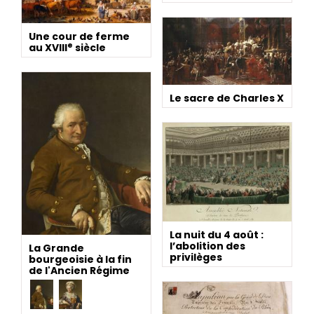
Une cour de ferme
e
au XVIII
siècle
Le sacre de Charles X
La nuit du 4 août :
l’abolition des
La Grande
privilèges
bourgeoisie à la fin
de l'Ancien Régime