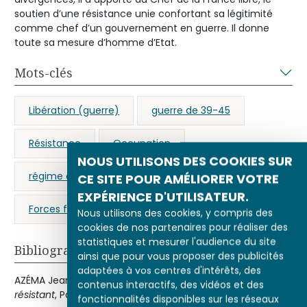
soutien d’une résistance unie confortant sa légitimité
comme chef d’un gouvernement en guerre. Il donne
toute sa mesure d’homme d’Etat.
Mots-clés
Libération (guerre)
guerre de 39-45
Résistance
Occupation
NOUS UTILISONS DES COOKIES SUR
régime de Vichy
France Libre
CE SITE POUR AMÉLIORER VOTRE
EXPÉRIENCE D'UTILISATEUR.
Forces françaises libres
Nous utilisons des cookies, y compris des
cookies de nos partenaires pour réaliser des
statistiques et mesurer l'audience du site
Bibliographie
ainsi que pour vous proposer des publicités
adaptées à vos centres d'intérêts, des
AZÉMA Jean-Pierre,
Jean Moulin : le rebelle, le politique, le
contenus interactifs, des vidéos et des
résistant
, Paris, Perrin, 2003.
fonctionnalités disponibles sur les réseaux