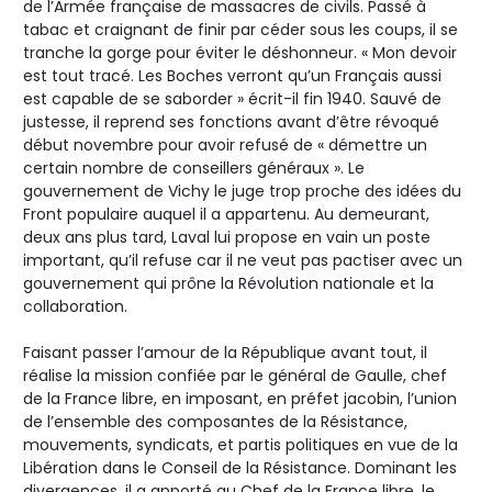
de l’Armée française de massacres de civils. Passé à
tabac et craignant de finir par céder sous les coups, il se
tranche la gorge pour éviter le déshonneur. « Mon devoir
est tout tracé. Les Boches verront qu’un Français aussi
est capable de se saborder » écrit-il fin 1940. Sauvé de
justesse, il reprend ses fonctions avant d’être révoqué
début novembre pour avoir refusé de « démettre un
certain nombre de conseillers généraux ». Le
gouvernement de Vichy le juge trop proche des idées du
Front populaire auquel il a appartenu. Au demeurant,
deux ans plus tard, Laval lui propose en vain un poste
important, qu’il refuse car il ne veut pas pactiser avec un
gouvernement qui prône la Révolution nationale et la
collaboration.
Faisant passer l’amour de la République avant tout, il
réalise la mission confiée par le général de Gaulle, chef
de la France libre, en imposant, en préfet jacobin, l’union
de l’ensemble des composantes de la Résistance,
mouvements, syndicats, et partis politiques en vue de la
Libération dans le Conseil de la Résistance. Dominant les
divergences, il a apporté au Chef de la France libre, le