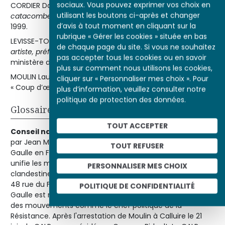
sociaux. Vous pouvez exprimer vos choix en
CORDIER Daniel,
Jean Moulin : la République des
utilisant les boutons ci-après et changer
catacombes
, Paris, Gallimard, coll. « La suite des temps »,
d’avis à tout moment en cliquant sur la
1999.
rubrique « Gérer les cookies » située en bas
LEVISSE-TOUZÉ Christine, VEILLON Dominique,
Jean Moulin :
de chaque page du site. Si vous ne souhaitez
artiste, préfet, résistant (1899-1943)
, Paris, Tallandier /
pas accepter tous les cookies ou en savoir
ministère de la Défense, 2013.
plus sur comment nous utilisons les cookies,
MOULIN Laure,
Jean Moulin
, Paris, Presses de la Cité, coll.
cliquer sur « Personnaliser mes choix ». Pour
« Coup d’œil », 1969.
plus d’information, veuillez consulter notre
politique de protection des données.
Glossaire
TOUT ACCEPTER
Conseil national de la Résistance (C.N.R.)
: organisé
par Jean Moulin, représentant officiel du général de
TOUT REFUSER
Gaulle en France, le Conseil national de la Résistance
unifie les mouvements de résistances intérieures et
PERSONNALISER MES CHOIX
clandestines. Il se réunit la première fois le 27 mai 1943 au
48 rue du Four, à Paris, il est présidé par Jean Moulin. De
POLITIQUE DE CONFIDENTIALITÉ
Gaulle est reconnu par l'ensemble des 17 représentants
des mouvements comme le chef politique de la
Résistance. Après l'arrestation de Moulin à Calluire le 21