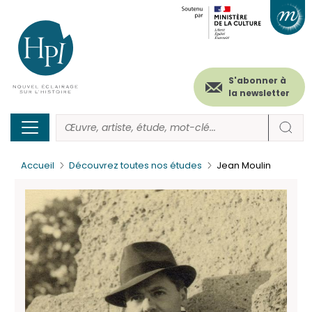
Menu
Paramétrer les cookies
Aller
au
secondaire
contenu
principal
(header)
S'abonner à
la newsletter
Accueil
Découvrez toutes nos études
Jean Moulin