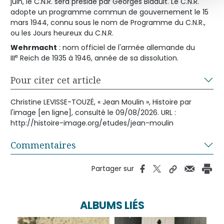
juin, le C.N.R. sera présidé par Georges Bidault. Le C.N.R.
adopte un programme commun de gouvernement le 15
mars 1944, connu sous le nom de Programme du C.N.R.,
ou les Jours heureux du C.N.R.
Wehrmacht
: nom officiel de l'armée allemande du
e
III
Reich de 1935 à 1946, année de sa dissolution.
Pour citer cet article
Christine LEVISSE-TOUZÉ, « Jean Moulin », Histoire par
l'image [en ligne], consulté le 09/08/2026. URL :
http://histoire-image.org/etudes/jean-moulin
Commentaires
Partager sur
ALBUMS LIÉS