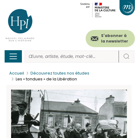
Menu
Paramétrer les cookies
Aller
au
secondaire
contenu
principal
(header)
S'abonner à
la newsletter
Accueil
Découvrez toutes nos études
Les « tondues » de la Libération