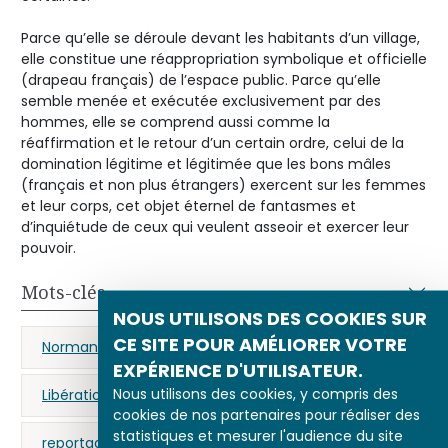
Parce qu’elle se déroule devant les habitants d’un village,
elle constitue une réappropriation symbolique et officielle
(drapeau français) de l’espace public. Parce qu’elle
semble menée et exécutée exclusivement par des
hommes, elle se comprend aussi comme la
réaffirmation et le retour d’un certain ordre, celui de la
domination légitime et légitimée que les bons mâles
(français et non plus étrangers) exercent sur les femmes
et leur corps, cet objet éternel de fantasmes et
d’inquiétude de ceux qui veulent asseoir et exercer leur
pouvoir.
Mots-clés
NOUS UTILISONS DES COOKIES SUR
CE SITE POUR AMÉLIORER VOTRE
Normandie
femme
guerre de 39-45
EXPÉRIENCE D'UTILISATEUR.
Nous utilisons des cookies, y compris des
Libération (guerre)
collaboration
cookies de nos partenaires pour réaliser des
statistiques et mesurer l'audience du site
reportage
photographie