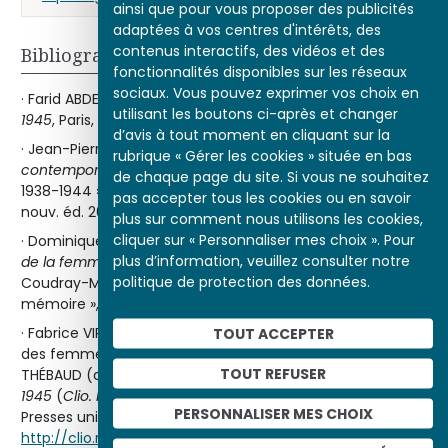
ainsi que pour vous proposer des publicités
adaptées à vos centres d'intérêts, des
contenus interactifs, des vidéos et des
Bibliographie
fonctionnalités disponibles sur les réseaux
sociaux. Vous pouvez exprimer vos choix en
· Farid ABDELOUAHAB,
L’Année de la liberté : juin 1944 – juin
utilisant les boutons ci-après et changer
1945
, Paris, Acropole, 2004.
d’avis à tout moment en cliquant sur la
· Jean-Pierre AZÉMA,
Nouvelle histoire de la France
rubrique « Gérer les cookies » située en bas
contemporaine
, tome XIV « De Munich à la Libération,
de chaque page du site. Si vous ne souhaitez
1938-1944 », Paris, Le Seuil, coll. « Points Histoire », 1979,
pas accepter tous les cookies ou en savoir
nouv. éd. 2002.
plus sur comment nous utilisons les cookies,
cliquer sur « Personnaliser mes choix ». Pour
· Dominique FRANÇOIS,
Femmes tondues : la diabolisation
plus d’information, veuillez consulter notre
de la femme en 1944 : les bûchers de la Libération
,
politique de protection des données.
Coudray-Macouard, Cheminements, coll. « La Guerre en
mémoire », 2006.
· Fabrice VIRGILI, « Les “tondues” à la Libération : le corps
TOUT ACCEPTER
des femmes, enjeu d’une réaproppriation », in Françoise
TOUT REFUSER
THÉBAUD (dir.),
Résistances et Libérations. France. 1940-
1945
(
Clio. Femmes, Genre, Histoire
, no 1
), Toulouse,
PERSONNALISER MES CHOIX
Presses universitaires du Mirail, 1995. Lien :
http://clio.revues.org/518