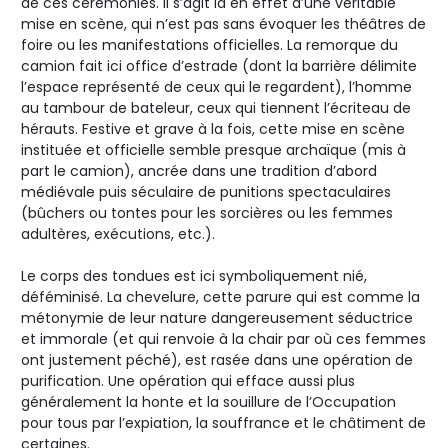
de ces cérémonies. Il s’agit là en effet d’une véritable
mise en scène, qui n’est pas sans évoquer les théâtres de
foire ou les manifestations officielles. La remorque du
camion fait ici office d’estrade (dont la barrière délimite
l’espace représenté de ceux qui le regardent), l’homme
au tambour de bateleur, ceux qui tiennent l’écriteau de
hérauts. Festive et grave à la fois, cette mise en scène
instituée et officielle semble presque archaïque (mis à
part le camion), ancrée dans une tradition d’abord
médiévale puis séculaire de punitions spectaculaires
(bûchers ou tontes pour les sorcières ou les femmes
adultères, exécutions, etc.).
Le corps des tondues est ici symboliquement nié,
déféminisé. La chevelure, cette parure qui est comme la
métonymie de leur nature dangereusement séductrice
et immorale (et qui renvoie à la chair par où ces femmes
ont justement péché), est rasée dans une opération de
purification. Une opération qui efface aussi plus
généralement la honte et la souillure de l’Occupation
pour tous par l’expiation, la souffrance et le châtiment de
certaines.