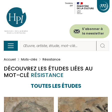
Menu
Paramétrer les cookies
Aller
au
secondaire
contenu
principal
(header)
S'abonner à
la newsletter
Accueil
Mots-clés
Résistance
DÉCOUVREZ LES ÉTUDES LIÉES AU
MOT-CLÉ
RÉSISTANCE
TOUTES LES ÉTUDES