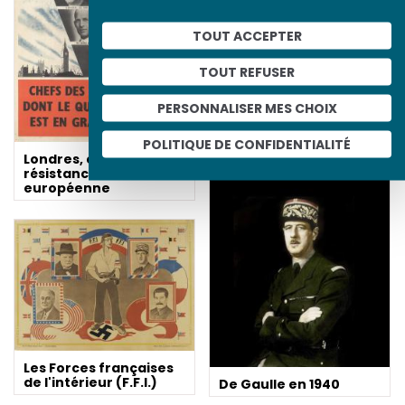
TOUT ACCEPTER
TOUT REFUSER
PERSONNALISER MES CHOIX
POLITIQUE DE CONFIDENTIALITÉ
La milice française
Londres, capitale de la
résistance
européenne
Les Forces françaises
de l'intérieur (F.F.I.)
De Gaulle en 1940