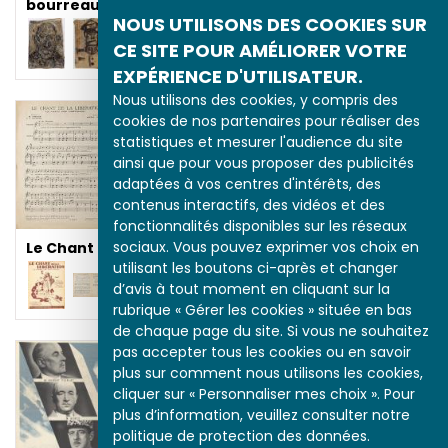
bourreaux
NOUS UTILISONS DES COOKIES SUR
CE SITE POUR AMÉLIORER VOTRE
EXPÉRIENCE D'UTILISATEUR.
Nous utilisons des cookies, y compris des
Le Chant des partisans
cookies de nos partenaires pour réaliser des
statistiques et mesurer l'audience du site
ainsi que pour vous proposer des publicités
adaptées à vos centres d'intérêts, des
contenus interactifs, des vidéos et des
fonctionnalités disponibles sur les réseaux
sociaux. Vous pouvez exprimer vos choix en
Le Chant des partisans
utilisant les boutons ci-après et changer
d’avis à tout moment en cliquant sur la
rubrique « Gérer les cookies » située en bas
de chaque page du site. Si vous ne souhaitez
pas accepter tous les cookies ou en savoir
plus sur comment nous utilisons les cookies,
Le défilé de la victoire
sur les Champs-
cliquer sur « Personnaliser mes choix ». Pour
Élysées en 1944
plus d’information, veuillez consulter notre
politique de protection des données.