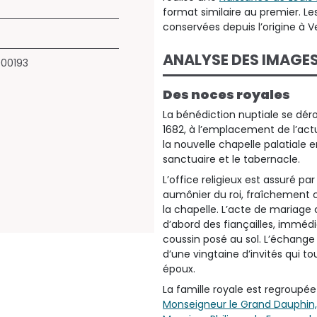
format similaire au premier. Les
conservées depuis l’origine à Ve
ANALYSE DES IMAGE
000193
Des noces royales
La bénédiction nuptiale se dér
1682, à l’emplacement de l’actu
la nouvelle chapelle palatiale e
sanctuaire et le tabernacle.
L’office religieux est assuré p
aumônier du roi, fraîchement cr
la chapelle. L’acte de mariage
d’abord des fiançailles, imméd
coussin posé au sol. L’échange
d’une vingtaine d’invités qui t
époux.
La famille royale est regroupée
Monseigneur le Grand Dauphin, f