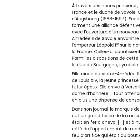
À travers ces noces princières,
France et le duché de Savoie. C
d’Augsbourg (1688-1697). Face 
forment une alliance défensive
avec l’ouverture d’un nouveau f
Amédée II de Savoie envahit le
er
l’empereur Léopold I
sur le no
la France. Celles-ci aboutissent 
Parmi les dispositions de cette 
le duc de Bourgogne, symbole d
Fille aînée de Victor-Amédée II
de Louis XIV, la jeune princess
futur époux. Elle arrive à Vers
dame d’honneur. Il faut attendr
en plus une dispense de consan
Dans son journal, le marquis de
eut un grand festin de la maiso
était en fer à cheval […] et à h
côté de l’appartement de mada
feu d’artifice qui étoit au bout