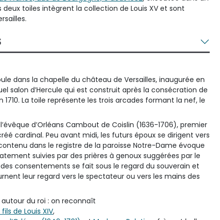
 deux toiles intègrent la collection de Louis XV et sont
rsailles.
S
oule dans la chapelle du château de Versailles, inaugurée en
el salon d’Hercule qui est construit après la consécration de
n 1710. La toile représente les trois arcades formant la nef, le
ar l’évêque d’Orléans Cambout de Coislin (1636-1706), premier
éé cardinal. Peu avant midi, les futurs époux se dirigent vers
 contenu dans le registre de la paroisse Notre-Dame évoque
iatement suivies par des prières à genoux suggérées par le
 des consentements se fait sous le regard du souverain et
ournent leur regard vers le spectateur ou vers les mains des
 autour du roi : on reconnaît
ils de Louis XIV
,