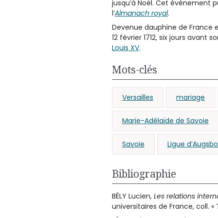
jusqu’à Noël. Cet événement p
l’
Almanach royal
.
Devenue dauphine de France en 
12 février 1712, six jours avant s
Louis XV
.
Mots-clés
Versailles
mariage
Marie-Adélaïde de Savoie
Savoie
Ligue d’Augsb
Bibliographie
BÉLY Lucien,
Les relations inter
universitaires de France, coll. « 