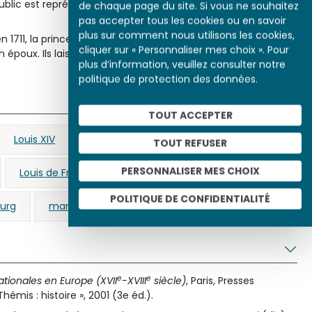
ublic est représenté sur plusieurs gravures, notamment dans
de chaque page du site. Si vous ne souhaitez
pas accepter tous les cookies ou en savoir
plus sur comment nous utilisons les cookies,
1711, la princesse meurt d’une épidémie de rougeole le
cliquer sur « Personnaliser mes choix ». Pour
on époux. Ils laissent deux fils à la France, dont le futur
plus d’information, veuillez consulter notre
politique de protection des données.
TOUT ACCEPTER
Louis XIV
Saint-Simon (Louis de Rouvroy)
TOUT REFUSER
PERSONNALISER MES CHOIX
Louis de France (duc de Bourgogne)
Dauphin
POLITIQUE DE CONFIDENTIALITÉ
ourg
manufacture des Gobelins
Louis XV
e
e
nationales en Europe (XVII
-XVIII
siècle)
, Paris, Presses
Thémis : histoire », 2001 (3e éd.).