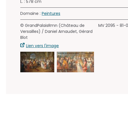
L. : 578 cm
Domaine :
Peintures
© GrandPalaisRmn (Château de
MV 2095 - 81-
Versailles) / Daniel Arnaudet, Gérard
Blot
Lien vers l'image