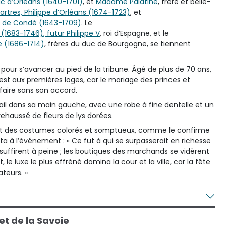
uc d’Orléans (1640-1701)
, et
Madame Palatine
, frère et belle-
artres, Philippe d’Orléans (1674-1723)
, et
es de Condé (1643-1709)
. Le
 (1683-1746), futur Philippe V
, roi d’Espagne, et le
e (1686-1714)
, frères du duc de Bourgogne, se tiennent
u pour s’avancer au pied de la tribune. Âgé de plus de 70 ans,
l est aux premières loges, car le mariage des princes et
faire sans son accord.
ail dans sa main gauche, avec une robe à fine dentelle et un
ehaussé de fleurs de lys dorées.
ent des costumes colorés et somptueux, comme le confirme
ta à l’événement : « Ce fut à qui se surpasserait en richesse
nt suffirent à peine ; les boutiques des marchands se vidèrent
 le luxe le plus effréné domina la cour et la ville, car la fête
teurs. »
 et de la Savoie