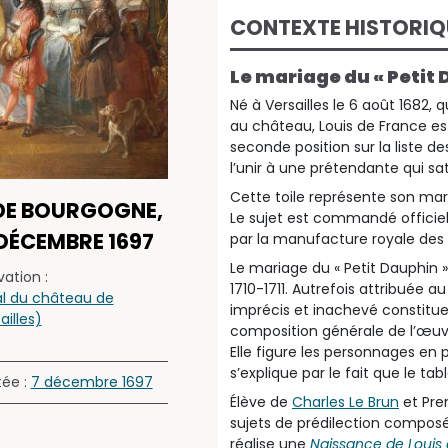
CONTEXTE HISTORIQ
Le mariage du « Petit 
Né à Versailles le 6 août 1682,
au château, Louis de France est 
seconde position sur la liste d
l’unir à une prétendante qui sat
Cette toile représente son mar
 DE BOURGOGNE,
Le sujet est commandé officiell
 DÉCEMBRE 1697
par la manufacture royale des 
Le mariage du « Petit Dauphin »
ation :
1710-1711. Autrefois attribuée au
l du château de
imprécis et inachevé constitue
ailles)
composition générale de l’œuvr
Elle figure les personnages en p
s’explique par le fait que le tab
tée :
7 décembre 1697
Élève de
Charles Le Brun
et Pre
sujets de prédilection composés
réalise une
Naissance de Louis