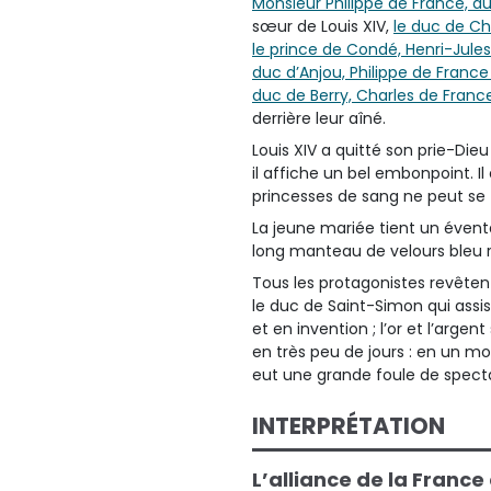
Monsieur Philippe de France, d
sœur de Louis XIV,
le duc de Ch
le prince de Condé, Henri-Jul
duc d’Anjou, Philippe de France
duc de Berry, Charles de Franc
derrière leur aîné.
Louis XIV a quitté son prie-Die
il affiche un bel embonpoint. I
princesses de sang ne peut se 
La jeune mariée tient un évent
long manteau de velours bleu r
Tous les protagonistes revêt
le duc de Saint-Simon qui assis
et en invention ; l’or et l’arge
en très peu de jours : en un mot,
eut une grande foule de specta
INTERPRÉTATION
L’alliance de la France