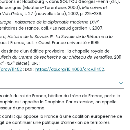
 Bourbons et Habsbourg », dans SOUTOU Georges-Henri (dir.),
 de congrès (Moûtiers-Tarentaise, 2000),
Mémoires et
Val d’Isère
, t. 27 (nouvelle série), 2002, p. 225-236.
e
 Europe : naissance de la diplomatie moderne (XVI
-
versitaires de France, coll. « Le nœud gordien », 2007.
ard,
Histoire de la Savoie. III : La Savoie de la Réforme à la
uest France, coll. « Ouest France université » 1985.
destinée d’un édifice provisoire : la chapelle royale de
ulletin du Centre de recherche du château de Versailles
, 2011
e
e
VI
-XIX
siècle
), URL :
/crcv/11452
; DOI :
https://doi.org/10.4000/crcv.11452
.
fils aîné du roi de France, héritier du trône de France, porte le
Dauphin est appelée la Dauphine. Par extension, on appelle
cesseur d’une personne.
t conflit qui oppose la France à une coalition européenne de
’agit de continuer une politique d’annexion de territoires.