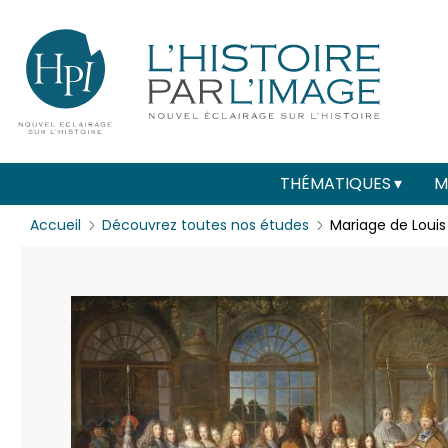
Menu
Paramétrer les cookies
secondaire
(header)
Main
THÉMATIQUES
M
navigation
Accueil
Découvrez toutes nos études
Mariage de Louis