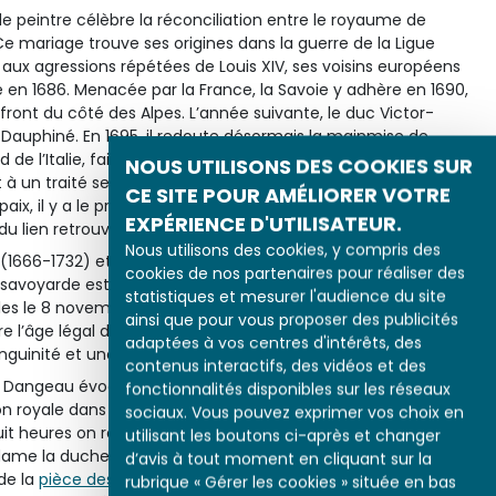
 le peintre célèbre la réconciliation entre le royaume de
e mariage trouve ses origines dans la guerre de la Ligue
aux agressions répétées de Louis XIV, ses voisins européens
 en 1686. Menacée par la France, la Savoie y adhère en 1690,
ront du côté des Alpes. L’année suivante, le duc Victor-
 Dauphiné. En 1695, il redoute désormais la mainmise de
rd de l’Italie, fait volte-face et engage des négociations avec
NOUS UTILISONS DES COOKIES SUR
à un traité secret signé à Turin, officialisé le 29 août 1696.
CE SITE POUR AMÉLIORER VOTRE
paix, il y a le projet d’union entre Marie-Adélaïde de Savoie et
EXPÉRIENCE D'UTILISATEUR.
u lien retrouvé entre les deux maisons.
Nous utilisons des cookies, y compris des
 (1666-1732) et d’Anne-Marie d’Orléans (1669-1728), la nièce
cookies de nos partenaires pour réaliser des
e savoyarde est née le 6 décembre 1685, trois ans après son
statistiques et mesurer l'audience du site
ailles le 8 novembre 1696 et la duchesse du Lude devient sa
ainsi que pour vous proposer des publicités
e l’âge légal de 12 ans pour que le mariage soit célébré, avec
adaptées à vos centres d'intérêts, des
guinité et une dispense du temps de l’Avent.
contenus interactifs, des vidéos et des
 Dangeau évoque la suite des festivités : « Après la messe il y
fonctionnalités disponibles sur les réseaux
n royale dans la salle de la duchesse de Bourgogne ; la table
sociaux. Vous pouvez exprimer vos choix en
uit heures on revint dans le salon au bout de la galerie, du
utilisant les boutons ci-après et changer
me la duchesse de Bourgogne, d’où l’on vit un magnifique
d’avis à tout moment en cliquant sur la
 de la
pièce des Suisses
. » Des bals et un opéra se succèdent
rubrique « Gérer les cookies » située en bas