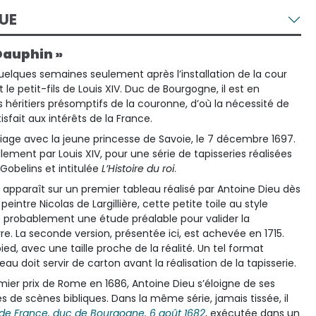
UE
Dauphin »
 quelques semaines seulement après l’installation de la cour
le petit-fils de Louis XIV. Duc de Bourgogne, il est en
es héritiers présomptifs de la couronne, d’où la nécessité de
isfait aux intérêts de la France.
iage avec la jeune princesse de Savoie, le 7 décembre 1697.
ement par Louis XIV, pour une série de tapisseries réalisées
Gobelins et intitulée
L’Histoire du roi
.
 apparaît sur un premier tableau réalisé par Antoine Dieu dès
 peintre Nicolas de Largillière, cette petite toile au style
 probablement une étude préalable pour valider la
e. La seconde version, présentée ici, est achevée en 1715.
ied, avec une taille proche de la réalité. Un tel format
leau doit servir de carton avant la réalisation de la tapisserie.
mier prix de Rome en 1686, Antoine Dieu s’éloigne de ses
 de scènes bibliques. Dans la même série, jamais tissée, il
 de France, duc de Bourgogne, 6 août 1682
, exécutée dans un