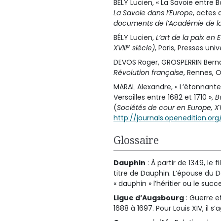
BÉLY Lucien, « La Savoie entre
La Savoie dans l’Europe
, actes
documents de l’Académie de la 
BÉLY Lucien,
L’art de la paix en
e
XVIII
siècle)
, Paris, Presses uni
DEVOS Roger, GROSPERRIN Bern
Révolution française
, Rennes, O
MARAL Alexandre, « L’étonnante 
Versailles entre 1682 et 1710 »,
B
(
Sociétés de cour en Europe, X
http://journals.openedition.org
Glossaire
Dauphin
: À partir de 1349, le 
titre de Dauphin. L’épouse du 
« dauphin » l’héritier ou le suc
Ligue d’Augsbourg
: Guerre e
1688 à 1697. Pour Louis XIV, il s