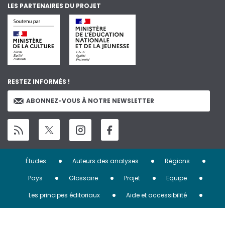
LES PARTENAIRES DU PROJET
RESTEZ INFORMÉS !
ABONNEZ-VOUS À NOTRE NEWSLETTER
Menu
Études
Auteurs des analyses
Régions
Pied
Pays
Glossaire
Projet
Equipe
de
Les principes éditoriaux
Aide et accessibilité
page
Les institutions
Mentions légales