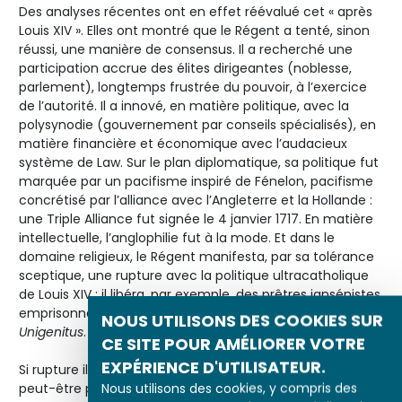
Des analyses récentes ont en effet réévalué cet « après
Louis XIV ». Elles ont montré que le Régent a tenté, sinon
réussi, une manière de consensus. Il a recherché une
participation accrue des élites dirigeantes (noblesse,
parlement), longtemps frustrée du pouvoir, à l’exercice
de l’autorité. Il a innové, en matière politique, avec la
polysynodie (gouvernement par conseils spécialisés), en
matière financière et économique avec l’audacieux
système de Law. Sur le plan diplomatique, sa politique fut
marquée par un pacifisme inspiré de Fénelon, pacifisme
concrétisé par l’alliance avec l’Angleterre et la Hollande :
une Triple Alliance fut signée le 4 janvier 1717. En matière
intellectuelle, l’anglophilie fut à la mode. Et dans le
domaine religieux, le Régent manifesta, par sa tolérance
sceptique, une rupture avec la politique ultracatholique
de Louis XIV : il libéra, par exemple, des prêtres jansénistes
emprisonnés à la suite de l’application de la bulle
NOUS UTILISONS DES COOKIES SUR
Unigenitus
.
CE SITE POUR AMÉLIORER VOTRE
EXPÉRIENCE D'UTILISATEUR.
Si rupture il y eut par rapport au règne de Louis XIV, c’est
Nous utilisons des cookies, y compris des
peut-être précisément dans cette accumulation de