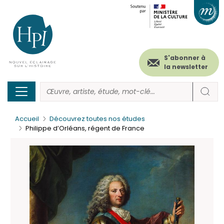
Menu
Paramétrer les cookies
Aller
au
secondaire
contenu
principal
(header)
S'abonner à
la newsletter
Accueil
Découvrez toutes nos études
Philippe d’Orléans, régent de France