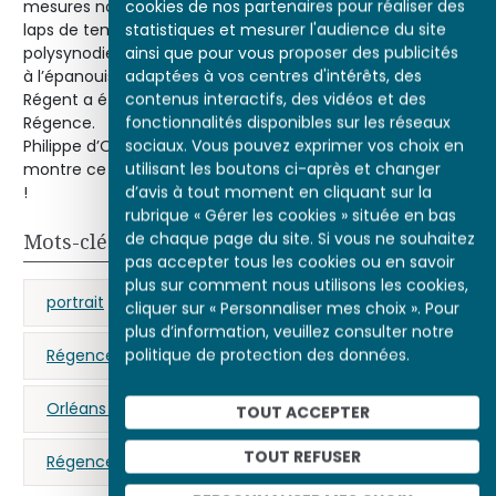
cookies de nos partenaires pour réaliser des
mesures nouvelles décidées et appliquées en un si court
statistiques et mesurer l'audience du site
laps de temps. Alexandre Dupilet émet l’hypothèse que la
ainsi que pour vous proposer des publicités
polysynodie constituait un système précisément propre
adaptées à vos centres d'intérêts, des
à l’épanouissement d’un « esprit de réforme ». Et que le
contenus interactifs, des vidéos et des
Régent a été, finalement, le premier réformateur de la
fonctionnalités disponibles sur les réseaux
Régence.
sociaux. Vous pouvez exprimer vos choix en
Philippe d’Orléans fut bien, effectivement, comme le
utilisant les boutons ci-après et changer
montre ce tableau, un guerrier, mais un guerrier politique
d’avis à tout moment en cliquant sur la
!
rubrique « Gérer les cookies » située en bas
de chaque page du site. Si vous ne souhaitez
Mots-clés
pas accepter tous les cookies ou en savoir
plus sur comment nous utilisons les cookies,
portrait
Orléans (d’)
Louis XV
cliquer sur « Personnaliser mes choix ». Pour
plus d’information, veuillez consulter notre
politique de protection des données.
Régence
monarchie absolue
Orléans (d’) Philippe (le Régent)
TOUT ACCEPTER
TOUT REFUSER
Régence (La)