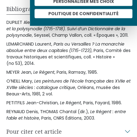
PERSONNALISER MES CHOIX
Bibliographie
POLITIQUE DE CONFIDENTIALITÉ
DUPILET Alexandre,
La régence absolue : Philippe d’Orléans
et la polysynodie (1715-1718). Suivi d’un Dictionnaire de la
polysynodie
, Seyssel, Champ Vallon, coll. « Époques », 2011.
LEMARCHAND Laurent,
Paris ou Versailles ? La monarchie
absolue entre deux capitales (1715-1723)
, Paris, Comité des
travaux historiques et scientifiques, coll. « Histoire »
(no 53), 2014.
MEYER Jean,
Le Régent
, Paris, Ramsay, 1985.
O’NEILL Mary,
Les peintures de l’école française des XVIIe et
XVIIIe siècles : catalogue critique
, Orléans, musée des
Beaux-Arts, 1981, 2 vol.
PETITFILS Jean-Christian,
Le Régent
, Paris, Fayard, 1986.
REYNAUD Denis, THOMAS Chantal (dir.),
Le Régent : entre
fable et histoire
, Paris, CNRS Éditions, 2003.
Pour citer cet article