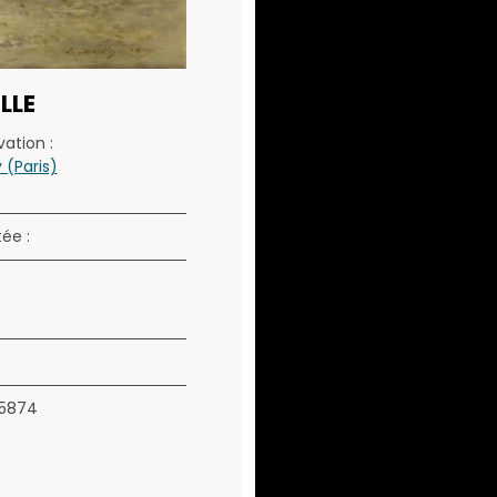
LLE
ation :
(Paris)
tée :
35874