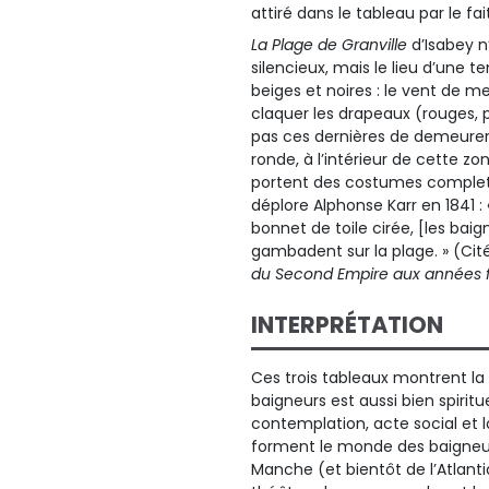
attiré dans le tableau par le fa
La Plage de Granville
d’Isabey n
silencieux, mais le lieu d’une te
beiges et noires : le vent de m
claquer les drapeaux (rouges,
pas ces dernières de demeurer 
ronde, à l’intérieur de cette zo
portent des costumes complets 
déplore Alphonse Karr en 1841 : 
bonnet de toile cirée, [les ba
gambadent sur la plage. » (Cit
du Second Empire aux années f
INTERPRÉTATION
Ces trois tableaux montrent la 
baigneurs est aussi bien spiritue
contemplation, acte social et lo
forment le monde des baigneurs
Manche (et bientôt de l’Atlantiq