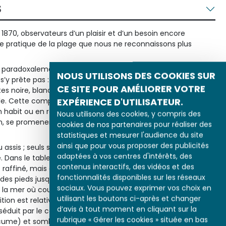
S
 1870, observateurs d’un plaisir et d’un besoin encore
 pratique de la plage que nous ne reconnaissons plus
 paradoxalement, ne semblent pas très désireux de se
NOUS UTILISONS DES COOKIES SUR
s’y prête pas : les couleurs d’une palette assez réduite – le
CE SITE POUR AMÉLIORER VOTRE
tes noire, blanche, crème, ocre de la plage – semblent
EXPÉRIENCE D'UTILISATEUR.
ible. Cette compagnie policée de messieurs et de dames
n habit ou en robe longue préfère de toute façon converser
Nous utilisons des cookies, y compris des
, se promener sur l’estran par petits groupes ou contempler
cookies de nos partenaires pour réaliser des
statistiques et mesurer l'audience du site
ainsi que pour vous proposer des publicités
u assis ; seuls s’amusent des enfants, au premier plan, et un
adaptées à vos centres d'intérêts, des
e. Dans le tableau
Sur la plage
, le couple représenté par
contenus interactifs, des vidéos et des
t raffiné, mais du moins est-il à même le sable. La femme,
fonctionnalités disponibles sur les réseaux
des pieds jusqu’aux épaules, lit, assise, tandis que l’homme,
sociaux. Vous pouvez exprimer vos choix en
e la mer où courent quelques voiles. Bien que leurs corps ne
utilisant les boutons ci-après et changer
sition est relativement détendue : c’est une manière
d’avis à tout moment en cliquant sur la
séduit par le contraste entre des couleurs claires (le sable
rubrique « Gérer les cookies » située en bas
cume) et sombres (le noir de l’habit, le bleu roi de la mer) et