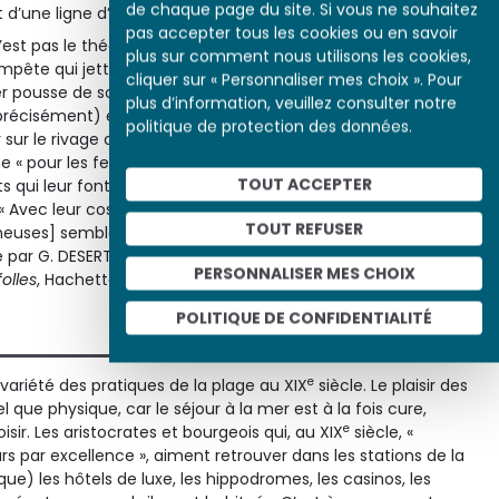
de chaque page du site. Si vous ne souhaitez
it d’une ligne d’horizon placée assez haut.
pas accepter tous les cookies ou en savoir
’est pas le théâtre de conversations mondaines ni de plaisirs
plus sur comment nous utilisons les cookies,
mpête qui jette sur la mer et les falaises ses teintes grises,
cliquer sur « Personnaliser mes choix ». Pour
er pousse de sombres nuages vers la côte, agite la mer, fait
plus d’information, veuillez consulter notre
 précisément) et décoiffe les baigneuses, ce qui n’empêche
politique de protection des données.
sur le rivage ou même dans l’eau, chahutant et faisant la
ne « pour les femmes seules » qui leur est réservée. Elles
TOUT ACCEPTER
qui leur font sacrifier leur beauté à la décence, comme le
« Avec leur costume de laine, leur veste, leur pantalon et leur
TOUT REFUSER
igneuses] semblent une foule de singes teigneux qui
é par G. DESERT,
La Vie quotidienne sur les plages normandes
PERSONNALISER MES CHOIX
olles
, Hachette, 1983, p. 176).
POLITIQUE DE CONFIDENTIALITÉ
e
variété des pratiques de la plage au XIX
siècle. Le plaisir des
l que physique, car le séjour à la mer est à la fois cure,
e
isir. Les aristocrates et bourgeois qui, au XIX
siècle, «
 par excellence », aiment retrouver dans les stations de la
ue) les hôtels de luxe, les hippodromes, les casinos, les