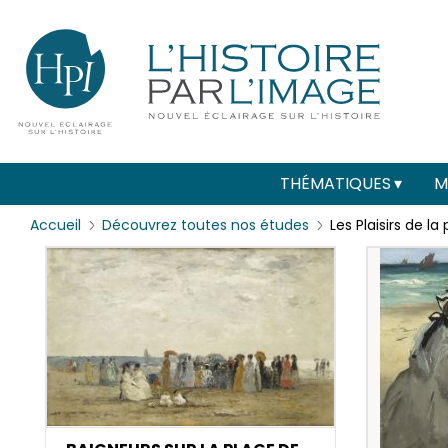
Menu
Paramétrer les cookies
secondaire
(header)
Main
THÉMATIQUES
M
navigation
Accueil
Découvrez toutes nos études
Les Plaisirs de la