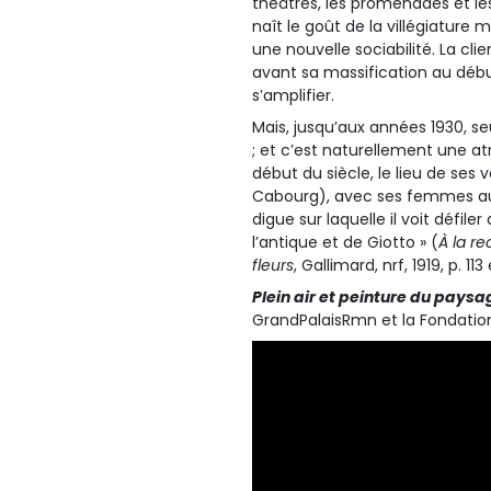
théâtres, les promenades et le
naît le goût de la villégiature
une nouvelle sociabilité. La cl
avant sa massification au début 
s’amplifier.
Mais, jusqu’aux années 1930, seu
; et c’est naturellement une at
début du siècle, le lieu de ses
Cabourg), avec ses femmes aux
digue sur laquelle il voit défile
l’antique et de Giotto » (
À la r
fleurs
, Gallimard, nrf, 1919, p. 113
Plein air et peinture du paysa
GrandPalaisRmn et la Fondatio