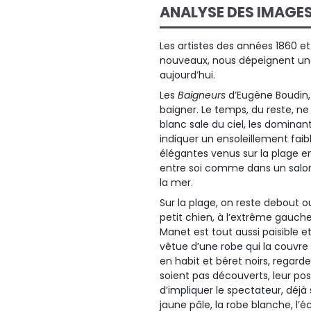
ANALYSE DES IMAGE
Les artistes des années 1860 et
nouveaux, nous dépeignent une
aujourd’hui.
Les
Baigneurs
d’Eugène Boudin,
baigner. Le temps, du reste, ne 
blanc sale du ciel, les dominan
indiquer un ensoleillement fa
élégantes venus sur la plage e
entre soi comme dans un salon
la mer.
Sur la plage, on reste debout o
petit chien, à l’extrême gauch
Manet est tout aussi paisible e
vêtue d’une robe qui la couvre 
en habit et béret noirs, regard
soient pas découverts, leur po
d’impliquer le spectateur, déjà 
jaune pâle, la robe blanche, l’é