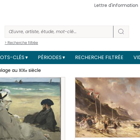
Lettre d'information
> Recherche filtrée
OTS-CLÉS
PÉRIODES
RECHERCHE FILTRÉE
VI
 plage au XIX
siècle
e