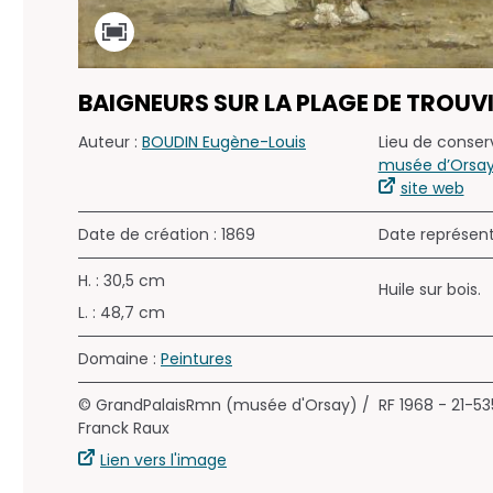
BAIGNEURS SUR LA PLAGE DE TROUVI
Auteur :
BOUDIN Eugène-Louis
Lieu de conserv
musée d’Orsay 
site web
Date de création : 1869
Date représen
H. : 30,5 cm
Huile sur bois.
L. : 48,7 cm
Domaine :
Peintures
© GrandPalaisRmn (musée d'Orsay) /
RF 1968 - 21-5
Franck Raux
Lien vers l'image