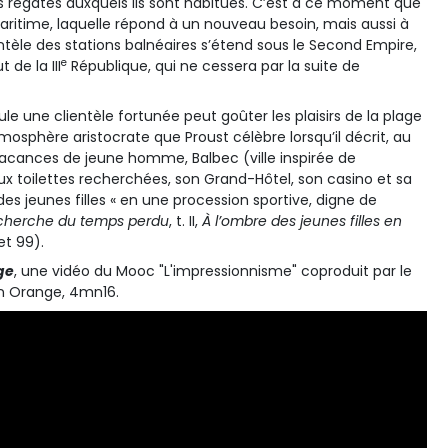
s régates auxquels ils sont habitués. C’est à ce moment que
 maritime, laquelle répond à un nouveau besoin, mais aussi à
ientèle des stations balnéaires s’étend sous le Second Empire,
e
de la III
République, qui ne cessera par la suite de
le une clientèle fortunée peut goûter les plaisirs de la plage
mosphère aristocrate que Proust célèbre lorsqu’il décrit, au
 vacances de jeune homme, Balbec (ville inspirée de
 toilettes recherchées, son Grand-Hôtel, son casino et sa
r des jeunes filles « en une procession sportive, digne de
echerche du temps perdu
, t. II,
À l’ombre des jeunes filles en
 et 99).
ge
, une vidéo du Mooc "L'impressionnisme" coproduit par le
n Orange, 4mn16.